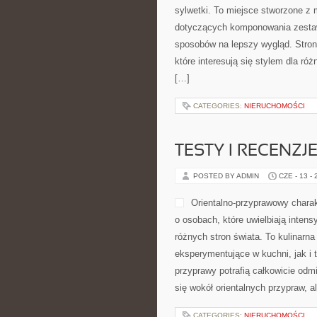
sylwetki. To miejsce stworzone z 
dotyczących komponowania zesta
sposobów na lepszy wygląd. Strona
które interesują się stylem dla ró
[…]
CATEGORIES:
NIERUCHOMOŚCI
TESTY I RECENZJ
POSTED BY ADMIN
CZE - 13 -
Orientalno-przyprawowy charakt
o osobach, które uwielbiają intens
różnych stron świata. To kulinar
eksperymentujące w kuchni, jak i 
przyprawy potrafią całkowicie odm
się wokół orientalnych przypraw, a
CATEGORIES:
NIERUCHOMOŚCI