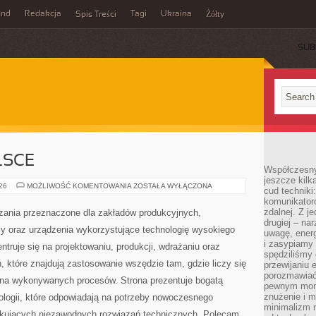
und
Redakcja
Tagi
Ukraina
Spis Treści
Żółty
SUB
LSCE
Współczesny
jeszcze kilk
PRZEMYSŁ
026
MOŻLIWOŚĆ KOMENTOWANIA
ZOSTAŁA WYŁĄCZONA
cud techniki
W
komunikatoró
POLSCE
zdalnej. Z j
ania przeznaczone dla zakładów produkcyjnych,
drugiej – na
my oraz urządzenia wykorzystujące technologię wysokiego
uwagę, energ
i zasypiamy
ntruje się na projektowaniu, produkcji, wdrażaniu oraz
spędziliśmy
 które znajdują zastosowanie wszędzie tam, gdzie liczy się
przewijaniu 
porozmawiać
ona wykonywanych procesów. Strona prezentuje bogatą
pewnym mome
znużenie i m
nologii, które odpowiadają na potrzeby nowoczesnego
minimalizm n
ukujących niezawodnych rozwiązań technicznych. Polecam