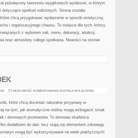
ortal poświęcony tworzeniu wyjątkowych wydarzeń, w którym
 dotyczące spotkań rodzinnych. Strona została
które chcą przygotować wydarzenie w sposób estetyczny,
chu i organizacyjnego chaosu. To miejsce dla tych, którzy
wiązanych z wyborem sali, menu, dekoracji, atrakcji,
ia oraz atmosfery całego spotkania. Nowości na stronie
DEK
DOMOWY
026
MOŻLIWOŚĆ KOMENTOWANIA
ZOSTAŁA WYŁĄCZONA
OGRÓDEK
 osób, które chcą doceniać naturalne przyprawy w
się na tym, jak aromatyczne rośliny mogą wzbogacić smak
sek i domowych przetworów. To domowa skarbnica
ylko dodatkiem do dań, lecz stają się elementem zdrowego
 rozmaryn mogą być wykorzystywane na wiele praktycznych