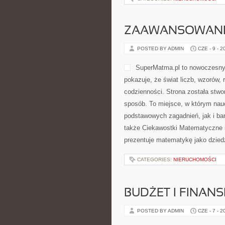
ZAAWANSOWANE
POSTED BY ADMIN
CZE - 9 - 2
SuperMatma.pl to nowoczesny 
pokazuje, że świat liczb, wzorów, 
codzienności. Strona została stw
sposób. To miejsce, w którym nau
podstawowych zagadnień, jak i b
także Ciekawostki Matematyczne i
prezentuje matematykę jako dziedz
CATEGORIES:
NIERUCHOMOŚCI
BUDŻET I FINANS
POSTED BY ADMIN
CZE - 7 - 2