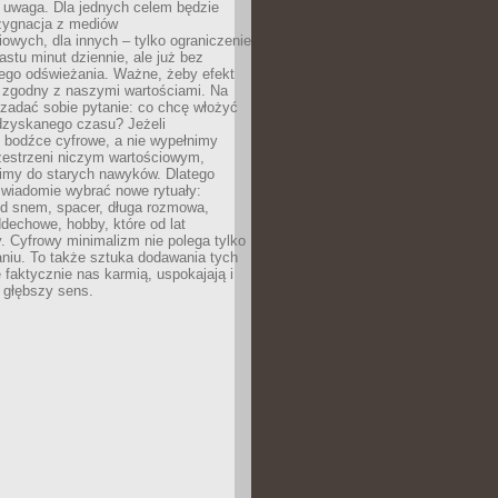
 uwaga. Dla jednych celem będzie
ezygnacja z mediów
owych, dla innych – tylko ograniczenie
nastu minut dziennie, ale już bez
go odświeżania. Ważne, żeby efekt
 zgodny z naszymi wartościami. Na
zadać sobie pytanie: co chcę włożyć
dzyskanego czasu? Jeżeli
 bodźce cyfrowe, a nie wypełnimy
zestrzeni niczym wartościowym,
imy do starych nawyków. Dlatego
świadomie wybrać nowe rytuały:
ed snem, spacer, długa rozmowa,
dechowe, hobby, które od lat
. Cyfrowy minimalizm nie polega tylko
niu. To także sztuka dodawania tych
e faktycznie nas karmią, uspokajają i
 głębszy sens.