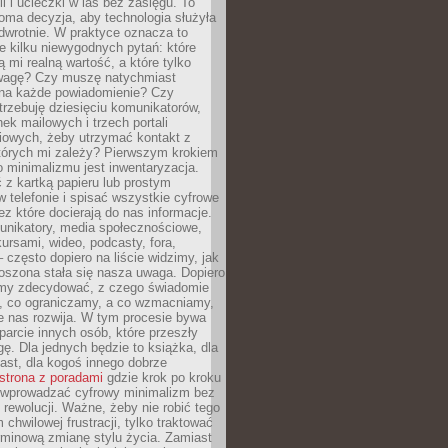
ii i ucieczki w las bez zasięgu. To
oma decyzja, aby technologia służyła
dwrotnie. W praktyce oznacza to
e kilku niewygodnych pytań: które
ą mi realną wartość, a które tylko
wagę? Czy muszę natychmiast
na każde powiadomienie? Czy
rzebuję dziesięciu komunikatorów,
nek mailowych i trzech portali
iowych, żeby utrzymać kontakt z
których mi zależy? Pierwszym krokiem
 minimalizmu jest inwentaryzacja.
 z kartką papieru lub prostym
w telefonie i spisać wszystkie cyfrowe
zez które docierają do nas informacje.
unikatory, media społecznościowe,
kursami, wideo, podcasty, fora,
– często dopiero na liście widzimy, jak
oszona stała się nasza uwaga. Dopiero
my zdecydować, z czego świadomie
, co ograniczamy, a co wzmacniamy,
e nas rozwija. W tym procesie bywa
arcie innych osób, które przeszły
ę. Dla jednych będzie to książka, dla
ast, dla kogoś innego dobrze
strona z poradami
gdzie krok po kroku
k wprowadzać cyfrowy minimalizm bez
rewolucji. Ważne, żeby nie robić tego
chwilowej frustracji, tylko traktować
rminową zmianę stylu życia. Zamiast