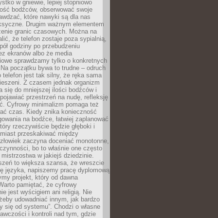
tko w gniewie, lepiej stopniowo
ilość bodźców, obserwować swoje
rawdzać, które nawyki są dla nas
ksyczne. Drugim ważnym elementem
zenie granic czasowych. Można na
lić, że telefon zostaje poza sypialnią,
pół godziny po przebudzeniu
z ekranów albo że media
iowe sprawdzamy tylko o konkretnych
 Na początku bywa to trudne – odruch
 telefon jest tak silny, że ręka sama
kieszeni. Z czasem jednak organizm
 się do mniejszej ilości bodźców i
pojawiać przestrzeń na nudę, refleksję
ść. Cyfrowy minimalizm pomaga też
wać czas. Kiedy znika konieczność
gowania na bodźce, łatwiej zaplanować
który rzeczywiście będzie głęboki i
amiast przeskakiwać między
człowiek zaczyna doceniać monotonne,
czynności, bo to właśnie one często
mistrzostwa w jakiejś dziedzinie.
szeń to większa szansa, że wreszcie
ę języka, napiszemy pracę dyplomową
my projekt, który od dawna
Warto pamiętać, że cyfrowy
ie jest wyścigiem ani religią. Nie
 żeby udowadniać innym, jak bardzo
y się od systemu”. Chodzi o własne
awczości i kontroli nad tym, gdzie