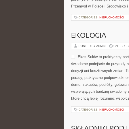
Przemysł w Polsce i Środowisko 
CATEGORIES:
NIERUCHOMOŚCI
EKOLOGIA
POSTED BY ADMIN
CZE - 27 -
Ekos-Sułów to praktyczny porta
świadome podejście do przyrody 
decyzji ani kosztownych zmian. T
porady, praktyczne podpowiedzi o
domu, zakupów, podróży, gotowania
wspierających bardziej świadomy s
które chcą lepiej rozumieć współ
CATEGORIES:
NIERUCHOMOŚCI