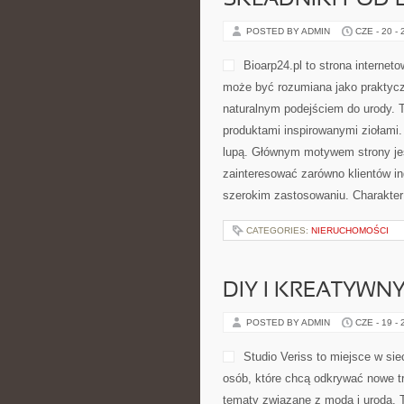
SKŁADNIKI POD 
POSTED BY ADMIN
CZE - 20 -
Bioarp24.pl to strona interneto
może być rozumiana jako praktyczne
naturalnym podejściem do urody. T
produktami inspirowanymi ziołami.
lupą. Głównym motywem strony jes
zainteresować zarówno klientów in
szerokim zastosowaniu. Charakter
CATEGORIES:
NIERUCHOMOŚCI
DIY I KREATYWN
POSTED BY ADMIN
CZE - 19 -
Studio Veriss to miejsce w si
osób, które chcą odkrywać nowe tr
tematy związane z modą i urodą. 