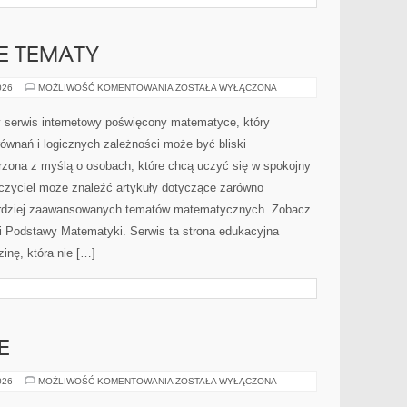
 TEMATY
ZAAWANSOWANE
026
MOŻLIWOŚĆ KOMENTOWANIA
ZOSTAŁA WYŁĄCZONA
TEMATY
serwis internetowy poświęcony matematyce, który
równań i logicznych zależności może być bliski
orzona z myślą o osobach, które chcą uczyć się w spokojny
czyciel może znaleźć artykuły dotyczące zarówno
ardziej zaawansowanych tematów matematycznych. Zobacz
 Podstawy Matematyki. Serwis ta strona edukacyjna
inę, która nie […]
E
BUDŻET
026
MOŻLIWOŚĆ KOMENTOWANIA
ZOSTAŁA WYŁĄCZONA
I
FINANSE