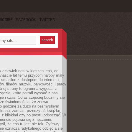
SCRIBE
FACEBOOK
TWITTER
 człowiek nosi w kieszeni coś, co
anaście lat temu przypominałoby mały
: smartfon z dostępem do internetu,
w, filmów, muzyki, bankowości i pracy
ednej strony to ogromna wygoda, z
rzędzie, które potrafi wyssać z nas
ię i czas. Coraz częściej budzimy się
 ze świadomością, że znowu
 o godzinę za dużo na bezmyślnym
ekranu, zamiast przeczytać książkę,
 z bliskimi czy po prostu odpocząć. W
ncie pojawia się zmęczenie,
yśl, że coś tu jest nie tak. Cyfrowy
ie oznacza radykalnego odcięcia się