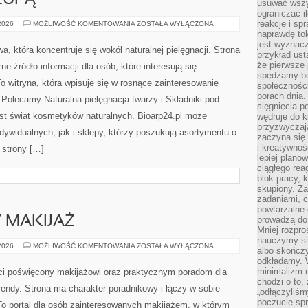
LUPĄ
usuwać wszys
ograniczać 
reakcje i sp
SKŁADNIKI
 2026
MOŻLIWOŚĆ KOMENTOWANIA
ZOSTAŁA WYŁĄCZONA
POD
naprawdę to
LUPĄ
jest wyznac
wa, która koncentruje się wokół naturalnej pielęgnacji. Strona
przykład usta
że pierwsze 
 źródło informacji dla osób, które interesują się
spędzamy be
o witryna, która wpisuje się w rosnące zainteresowanie
społecznośc
porach dnia.
 Polecamy Naturalna pielęgnacja twarzy i Składniki pod
sięgnięcia po
t świat kosmetyków naturalnych. Bioarp24.pl może
wędruje do 
przyzwyczaja
dywidualnych, jak i sklepy, którzy poszukują asortymentu o
zaczyna się 
i kreatywno
 strony […]
lepiej plano
ciągłego rea
blok pracy, 
skupiony. Z
zadaniami, 
powtarzalne 
Y MAKIJAŻ
prowadzą do 
Mniej rozpro
nauczymy si
DIY
 2026
MOŻLIWOŚĆ KOMENTOWANIA
ZOSTAŁA WYŁĄCZONA
albo skończy
I
odkładamy. 
KREATYWNY
MAKIJAŻ
minimalizm n
eci poświęcony makijażowi oraz praktycznym poradom dla
chodzi o to,
endy. Strona ma charakter poradnikowy i łączy w sobie
„odłączyliśm
poczucie spr
To portal dla osób zainteresowanych makijażem, w którym