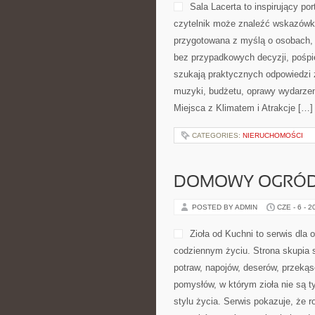
Sala Lacerta to inspirujący p
czytelnik może znaleźć wskazówki
przygotowana z myślą o osobach, 
bez przypadkowych decyzji, pośpie
szukają praktycznych odpowiedzi z
muzyki, budżetu, oprawy wydarzen
Miejsca z Klimatem i Atrakcje […]
CATEGORIES:
NIERUCHOMOŚCI
DOMOWY OGRÓ
POSTED BY ADMIN
CZE - 6 - 2
Zioła od Kuchni to serwis dla
codziennym życiu. Strona skupia 
potraw, napojów, deserów, przeką
pomysłów, w którym zioła nie są t
stylu życia. Serwis pokazuje, że