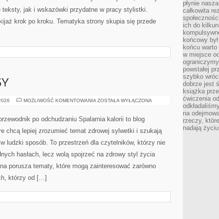
płynie nasza
teksty, jak i wskazówki przydatne w pracy stylistki.
całkowita r
społeczności
ijaż krok po kroku. Tematyka strony skupia się przede
ich do kilku
kompulsywne
końcowy był
końcu warto 
w miejsce o
ograniczymy
powstałej pr
szybko wróc
SY
dobrze jest 
książka prz
ćwiczenia od
ZDROWE
 2026
MOŻLIWOŚĆ KOMENTOWANIA
ZOSTAŁA WYŁĄCZONA
odkładaliśmy
PRZEPISY
na odejmowa
 przewodnik po odchudzaniu Spalarnia kalorii to blog
rzeczy, któr
nadają życiu
e chcą lepiej zrozumieć temat zdrowej sylwetki i szukają
w ludzki sposób. To przestrzeń dla czytelników, którzy nie
nych hasłach, lecz wolą spojrzeć na zdrowy styl życia
rona porusza tematy, które mogą zainteresować zarówno
ch, którzy od […]