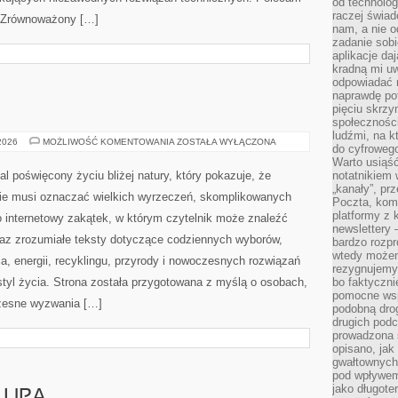
od technolog
raczej świad
i Zrównoważony […]
nam, a nie o
zadanie sobi
aplikacje daj
kradną mi u
odpowiadać 
naprawdę pot
pięciu skrzy
społecznośc
ludźmi, na 
EKOLOGIA
 2026
MOŻLIWOŚĆ KOMENTOWANIA
ZOSTAŁA WYŁĄCZONA
do cyfrowego
Warto usiąść
l poświęcony życiu bliżej natury, który pokazuje, że
notatnikiem 
„kanały”, pr
nie musi oznaczać wielkich wyrzeczeń, skomplikowanych
Poczta, kom
platformy z 
o internetowy zakątek, w którym czytelnik może znaleźć
newslettery 
raz zrozumiałe teksty dotyczące codziennych wyborów,
bardzo rozpr
wtedy może
, energii, recyklingu, przyrody i nowoczesnych rozwiązań
rezygnujemy
tyl życia. Strona została przygotowana z myślą o osobach,
bo faktyczni
pomocne wsp
czesne wyzwania […]
podobną drog
drugich podc
prowadzona
opisano, ja
gwałtownych 
pod wpływem 
jako długote