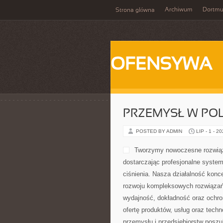
Archiwum
Dortm
Strona główna
OFENSYWA
PRZEMYSŁ W PO
POSTED BY ADMIN
LIP - 1 - 2
Tworzymy nowoczesne rozwiąz
dostarczając profesjonalne syste
ciśnienia. Nasza działalność konce
rozwoju kompleksowych rozwiązań,
wydajność, dokładność oraz ochr
ofertę produktów, usług oraz tech
przemysłu i przedsiębiorstw posz