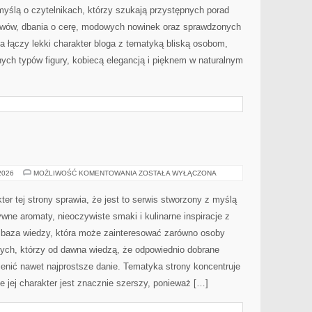
myślą o czytelnikach, którzy szukają przystępnych porad
wów, dbania o cerę, modowych nowinek oraz sprawdzonych
 łączy lekki charakter bloga z tematyką bliską osobom,
żnych typów figury, kobiecą elegancją i pięknem w naturalnym
E
TESTY
 2026
MOŻLIWOŚĆ KOMENTOWANIA
ZOSTAŁA WYŁĄCZONA
I
RECENZJE
er tej strony sprawia, że jest to serwis stworzony z myślą
ywne aromaty, nieoczywiste smaki i kulinarne inspiracje z
na baza wiedzy, która może zainteresować zarówno osoby
tych, którzy od dawna wiedzą, że odpowiednio dobrane
ienić nawet najprostsze danie. Tematyka strony koncentruje
le jej charakter jest znacznie szerszy, ponieważ […]