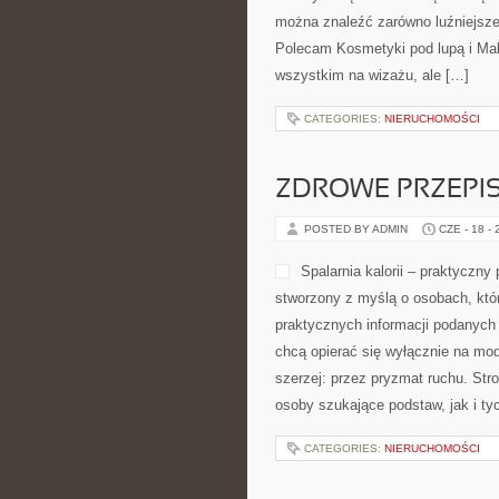
można znaleźć zarówno luźniejsze 
Polecam Kosmetyki pod lupą i Mak
wszystkim na wizażu, ale […]
CATEGORIES:
NIERUCHOMOŚCI
ZDROWE PRZEPI
POSTED BY ADMIN
CZE - 18 -
Spalarnia kalorii – praktyczny
stworzony z myślą o osobach, któr
praktycznych informacji podanych 
chcą opierać się wyłącznie na mod
szerzej: przez pryzmat ruchu. St
osoby szukające podstaw, jak i ty
CATEGORIES:
NIERUCHOMOŚCI