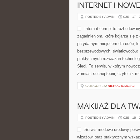
INTERNET I NOW
POSTED BY ADMIN
CZE - 17 -
Internat.com.pl to rozbudowan
zagadnieniom, które kojarzą się 
przydatnym miejscem dla osób, któr
bezprzewodowych, światłowodów, 
praktycznych rozwiązań technologi
Sieci. To serwis, w którym nowoc
Zamiast suchej teorii, czytelnik m
CATEGORIES:
NIERUCHOMOŚCI
MAKIJAŻ DLA TW
POSTED BY ADMIN
CZE - 15 -
Serwis modowo-urodowy poświę
wizażowi oraz praktycznym wskazó