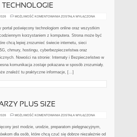
E TECHNOLOGIE
INTERNET
 2026
MOŻLIWOŚĆ KOMENTOWANIA
ZOSTAŁA WYŁĄCZONA
I
NOWE
TECHNOLOGIE
y portal poświęcony technologiom online oraz wszystkim
z codziennym korzystaniem z komputera. Strona może być
e chcą lepiej zrozumieć świecie internetu, sieci
5G, chmury, hostingu, cyberbezpieczeństwa oraz
cznych. Nowości na stronie: Internaty i Bezpieczeństwo w
zesna komunikacja zostaje pokazana w sposób zrozumiały.
oże znaleźć tu praktyczne informacje, […]
ARZY PLUS SIZE
MAKIJAŻ
 2026
MOŻLIWOŚĆ KOMENTOWANIA
ZOSTAŁA WYŁĄCZONA
DLA
TWARZY
PLUS
cony jest modzie, urodzie, preparatom pielęgnacyjnym,
SIZE
wkom dla osób, które chcą czuć się dobrze niezależnie od