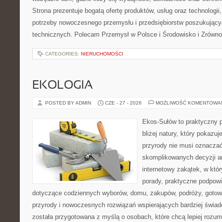
Strona prezentuje bogatą ofertę produktów, usług oraz technologii
potrzeby nowoczesnego przemysłu i przedsiębiorstw poszukując
technicznych. Polecam Przemysł w Polsce i Środowisko i Zrówn
CATEGORIES:
NIERUCHOMOŚCI
EKOLOGIA
POSTED BY ADMIN
CZE - 27 - 2026
MOŻLIWOŚĆ KOMENTOWA
Ekos-Sułów to praktyczny p
bliżej natury, który pokazu
przyrody nie musi oznaczać
skomplikowanych decyzji a
internetowy zakątek, w któ
porady, praktyczne podpowi
dotyczące codziennych wyborów, domu, zakupów, podróży, gotowan
przyrody i nowoczesnych rozwiązań wspierających bardziej świad
została przygotowana z myślą o osobach, które chcą lepiej roz