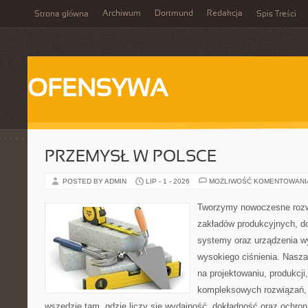
Archiwum
Dortmund
Redakcja
Strona główna
Spis Treści
OFENSYWA
PRZEMYSŁ W POLSCE
POSTED BY ADMIN
LIP - 1 - 2026
MOŻLIWOŚĆ KOMENTOWAN
Tworzymy nowoczesne rozw
zakładów produkcyjnych, do
systemy oraz urządzenia w
wysokiego ciśnienia. Nasza 
na projektowaniu, produkcji
kompleksowych rozwiązań, 
wszędzie tam, gdzie liczy się wydajność, dokładność oraz ochr