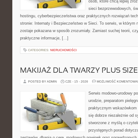
osób, które chcą lepiej zro
sieci bezprzewodowych, św
hostingu, cyberbezpieczeństwa oraz praktycznych rozwiązań tec
stronie: Internaty i Bezpieczeństwo w Sieci. To serwis, w który
zostaje pokazana w sposób zrozumiały. Zamiast suchej teorii, cz
praktyczne informacje, […]
CATEGORIES:
NIERUCHOMOŚCI
MAKIJAŻ DLA TWARZY PLUS SIZE
POSTED BY ADMIN
CZE - 15 - 2026
MOŻLIWOŚĆ KOMENTOWA
Serwis modowo-urodowy po
urodzie, preparatom pielęg
praktycznym wskazówkom d
się dobrze niezależnie od s
stworzone z myślą o czytel
przystępnych porad dotyc
zestawów, dbania o cerę, modowych nowinek oraz sprawdzonych