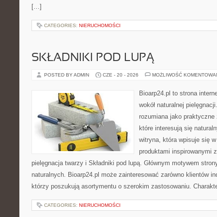
[…]
CATEGORIES:
NIERUCHOMOŚCI
SKŁADNIKI POD LUPĄ
POSTED BY ADMIN
CZE - 20 - 2026
MOŻLIWOŚĆ KOMENTOWA
Bioarp24.pl to strona intern
wokół naturalnej pielęgnacj
rozumiana jako praktyczne ź
które interesują się natura
witryna, która wpisuje się 
produktami inspirowanymi z
pielęgnacja twarzy i Składniki pod lupą. Głównym motywem stron
naturalnych. Bioarp24.pl może zainteresować zarówno klientów ind
którzy poszukują asortymentu o szerokim zastosowaniu. Charakte
CATEGORIES:
NIERUCHOMOŚCI