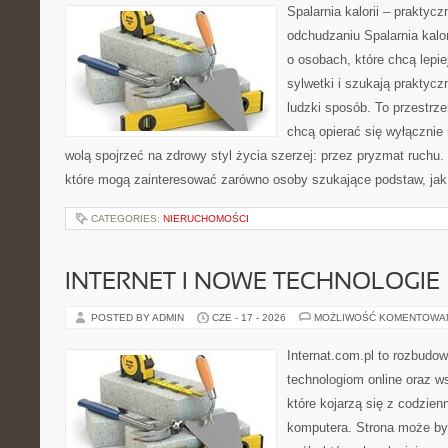
Spalarnia kalorii – praktyc
odchudzaniu Spalarnia kalor
o osobach, które chcą lepi
sylwetki i szukają praktyc
ludzki sposób. To przestrze
chcą opierać się wyłącznie
wolą spojrzeć na zdrowy styl życia szerzej: przez pryzmat ruchu.
które mogą zainteresować zarówno osoby szukające podstaw, jak 
CATEGORIES:
NIERUCHOMOŚCI
INTERNET I NOWE TECHNOLOGIE
POSTED BY ADMIN
CZE - 17 - 2026
MOŻLIWOŚĆ KOMENTOWA
Internat.com.pl to rozbudo
technologiom online oraz 
które kojarzą się z codzie
komputera. Strona może by