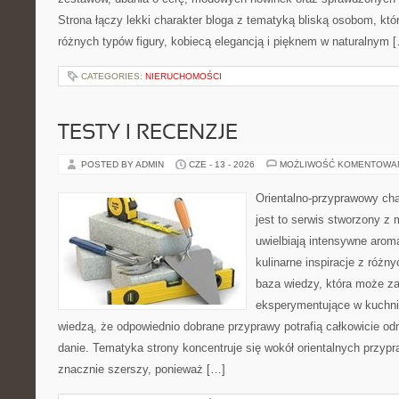
Strona łączy lekki charakter bloga z tematyką bliską osobom, któr
różnych typów figury, kobiecą elegancją i pięknem w naturalnym 
CATEGORIES:
NIERUCHOMOŚCI
TESTY I RECENZJE
POSTED BY ADMIN
CZE - 13 - 2026
MOŻLIWOŚĆ KOMENTOWA
Orientalno-przyprawowy char
jest to serwis stworzony z 
uwielbiają intensywne aroma
kulinarne inspiracje z różny
baza wiedzy, która może z
eksperymentujące w kuchni,
wiedzą, że odpowiednio dobrane przyprawy potrafią całkowicie od
danie. Tematyka strony koncentruje się wokół orientalnych przypraw
znacznie szerszy, ponieważ […]