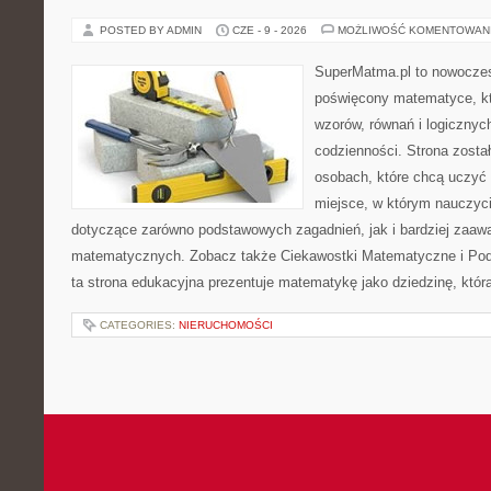
POSTED BY ADMIN
CZE - 9 - 2026
MOŻLIWOŚĆ KOMENTOWAN
SuperMatma.pl to nowoczes
poświęcony matematyce, któ
wzorów, równań i logicznyc
codzienności. Strona zosta
osobach, które chcą uczyć 
miejsce, w którym nauczyci
dotyczące zarówno podstawowych zagadnień, jak i bardziej zaa
matematycznych. Zobacz także Ciekawostki Matematyczne i Pod
ta strona edukacyjna prezentuje matematykę jako dziedzinę, któr
CATEGORIES:
NIERUCHOMOŚCI