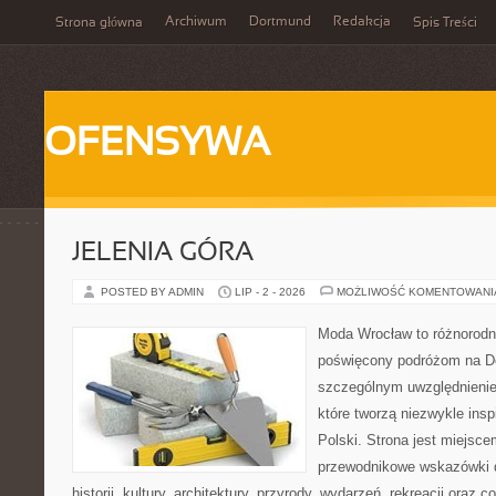
Archiwum
Dortmund
Redakcja
Strona główna
Spis Treści
OFENSYWA
JELENIA GÓRA
POSTED BY ADMIN
LIP - 2 - 2026
MOŻLIWOŚĆ KOMENTOWAN
Moda Wrocław to różnorodn
poświęcony podróżom na D
szczególnym uwzględnienie
które tworzą niezwykle insp
Polski. Strona jest miejsc
przewodnikowe wskazówki 
historii, kultury, architektury, przyrody, wydarzeń, rekreacji oraz