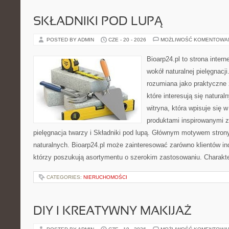
SKŁADNIKI POD LUPĄ
POSTED BY ADMIN
CZE - 20 - 2026
MOŻLIWOŚĆ KOMENTOWA
Bioarp24.pl to strona intern
wokół naturalnej pielęgnacj
rozumiana jako praktyczne ź
które interesują się natura
witryna, która wpisuje się 
produktami inspirowanymi z
pielęgnacja twarzy i Składniki pod lupą. Głównym motywem stron
naturalnych. Bioarp24.pl może zainteresować zarówno klientów ind
którzy poszukują asortymentu o szerokim zastosowaniu. Charakte
CATEGORIES:
NIERUCHOMOŚCI
DIY I KREATYWNY MAKIJAŻ