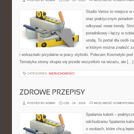
POSTED BY ADMIN
CZE - 19 - 2026
MOŻLIWOŚĆ KOMENTOWA
Studio Veriss to miejsce w
oraz praktycznym poradom 
odkrywać nowe trendy. Str
poradnikowy i łączy w sobi
urodą. To portal dla osób 
w którym można znaleźć zar
i wskazówki przydatne w pracy stylistki. Polecam Kosmetyki pod l
Tematyka strony skupia się przede wszystkim na wizażu, ale […]
CATEGORIES:
NIERUCHOMOŚCI
ZDROWE PRZEPISY
POSTED BY ADMIN
CZE - 18 - 2026
MOŻLIWOŚĆ KOMENTOWA
Spalarnia kalorii – praktyc
odchudzaniu Spalarnia kalor
o osobach, które chcą lepi