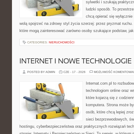
sylwetki i szukają praktyc
ludzki sposób. To przestrze
chcą opierać się wyłącznie
wolą spojrzeć na zdrowy styl życia szerzej: przez pryzmat ruchu.
które mogą zainteresować zarówno osoby szukające podstaw, jak 
CATEGORIES:
NIERUCHOMOŚCI
INTERNET I NOWE TECHNOLOGIE
POSTED BY ADMIN
CZE - 17 - 2026
MOŻLIWOŚĆ KOMENTOWA
Internat.com.pl to rozbudo
technologiom online oraz 
które kojarzą się z codzie
komputera. Strona może by
osób, które chcą lepiej zro
sieci bezprzewodowych, św
hostingu, cyberbezpieczeństwa oraz praktycznych rozwiązań tec
stronie: Internaty i Bezpieczeństwo w Sieci. To serwis, w który