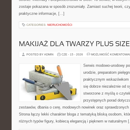
zostaje pokazana w sposób zrozumiały. Zamiast suchej teorii, cz
praktyczne informacje, […]
CATEGORIES:
NIERUCHOMOŚCI
MAKIJAŻ DLA TWARZY PLUS SIZE
POSTED BY ADMIN
CZE - 15 - 2026
MOŻLIWOŚĆ KOMENTOWA
Serwis modowo-urodowy po
urodzie, preparatom pielęg
praktycznym wskazówkom d
się dobrze niezależnie od s
stworzone z myślą o czytel
przystępnych porad dotyc
zestawów, dbania o cerę, modowych nowinek oraz sprawdzonych
Strona łączy lekki charakter bloga z tematyką bliską osobom, któr
różnych typów figury, kobiecą elegancją i pięknem w naturalnym 