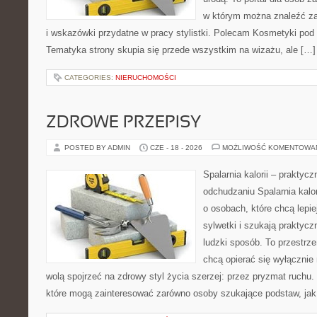
w którym można znaleźć zar
i wskazówki przydatne w pracy stylistki. Polecam Kosmetyki pod l
Tematyka strony skupia się przede wszystkim na wizażu, ale […]
CATEGORIES:
NIERUCHOMOŚCI
ZDROWE PRZEPISY
POSTED BY ADMIN
CZE - 18 - 2026
MOŻLIWOŚĆ KOMENTOWA
Spalarnia kalorii – praktyc
odchudzaniu Spalarnia kalor
o osobach, które chcą lepi
sylwetki i szukają praktyc
ludzki sposób. To przestrze
chcą opierać się wyłącznie
wolą spojrzeć na zdrowy styl życia szerzej: przez pryzmat ruchu.
które mogą zainteresować zarówno osoby szukające podstaw, jak 