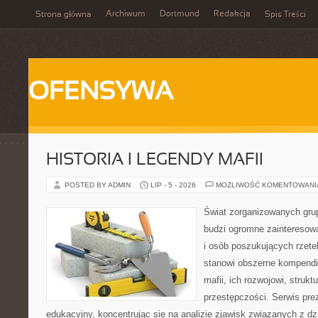
Archiwum
Dortmund
Redakcja
Strona główna
Spis Treści
OFENSYWA
HISTORIA I LEGENDY MAFII
POSTED BY ADMIN
LIP - 5 - 2026
MOŻLIWOŚĆ KOMENTOWAN
Świat zorganizowanych grup
budzi ogromne zainteresowa
i osób poszukujących rzetel
stanowi obszerne kompendi
mafii, ich rozwojowi, stru
przestępczości. Serwis pre
edukacyjny, koncentrując się na analizie zjawisk związanych z d