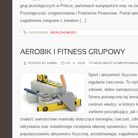
grup przestępczych w Polsce, państwach europejskich oraz na ś
Przestępczośc zorganizowana i Podziemie Finansowe. Portal opis
zagadnienia związane z światem […]
CATEGORIES:
NIERUCHOMOŚCI
AEROBIK I FITNESS GRUPOWY
POSTED BY ADMIN
LIP - 4 - 2026
MOŻLIWOŚĆ KOMENTOWAN
Sport i aktywność fizyczna 
regularne ćwiczenia. To sty
zdrowie, dobre samopoczuci
Strona poświęcona tej tem
centrum wiedzy, w którym k
zarówno początkujący, jak
znaleźć wartościowe materiały dotyczące treningów, ćwiczeń, zdr
odżywiania oraz świadomego rozwijania własnej sprawności. Serwi
popularyzowaniu aktywności fizycznej, przedstawiając zagadnien