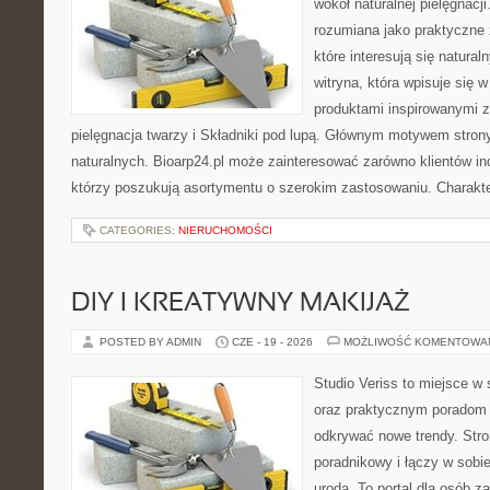
wokół naturalnej pielęgnacj
rozumiana jako praktyczne ź
które interesują się natura
witryna, która wpisuje się 
produktami inspirowanymi z
pielęgnacja twarzy i Składniki pod lupą. Głównym motywem stron
naturalnych. Bioarp24.pl może zainteresować zarówno klientów ind
którzy poszukują asortymentu o szerokim zastosowaniu. Charakte
CATEGORIES:
NIERUCHOMOŚCI
DIY I KREATYWNY MAKIJAŻ
POSTED BY ADMIN
CZE - 19 - 2026
MOŻLIWOŚĆ KOMENTOWA
Studio Veriss to miejsce w
oraz praktycznym poradom 
odkrywać nowe trendy. Str
poradnikowy i łączy w sobi
urodą. To portal dla osób 