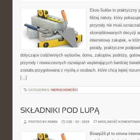
Ekos-Sułów to praktyczny p
bliżej natury, który pokazu
przyrody nie musi oznaczać
skomplikowanych decyzji a
internetowy zakątek, w któ
porady, praktyczne podpowi
dotyczące codziennych wyborów, domu, zakupów, podróży, gotowan
przyrody i nowoczesnych rozwiązań wspierających bardziej świad
została przygotowana z myślą o osobach, które chcą lepiej roz
[…]
CATEGORIES:
NIERUCHOMOŚCI
SKŁADNIKI POD LUPĄ
POSTED BY ADMIN
CZE - 20 - 2026
MOŻLIWOŚĆ KOMENTOWA
Bioarp24.pl to strona intern