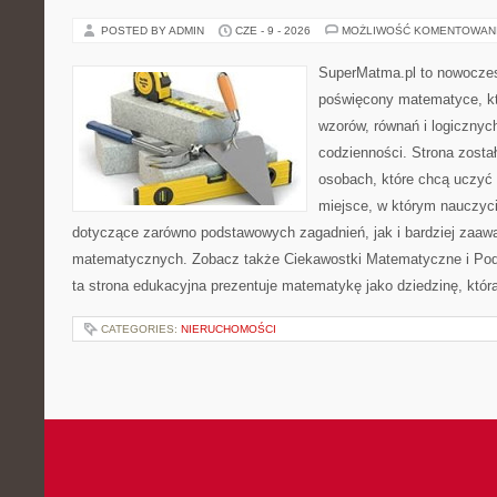
POSTED BY ADMIN
CZE - 9 - 2026
MOŻLIWOŚĆ KOMENTOWAN
SuperMatma.pl to nowoczes
poświęcony matematyce, któ
wzorów, równań i logicznyc
codzienności. Strona zosta
osobach, które chcą uczyć 
miejsce, w którym nauczyci
dotyczące zarówno podstawowych zagadnień, jak i bardziej zaa
matematycznych. Zobacz także Ciekawostki Matematyczne i Pod
ta strona edukacyjna prezentuje matematykę jako dziedzinę, któr
CATEGORIES:
NIERUCHOMOŚCI