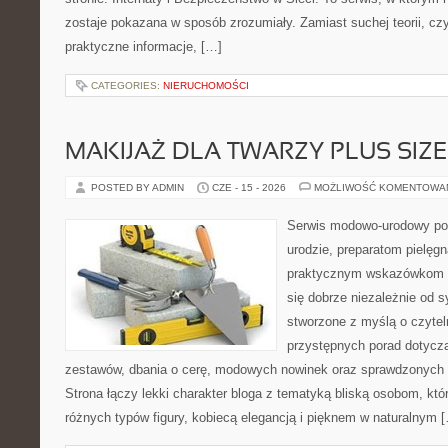
zostaje pokazana w sposób zrozumiały. Zamiast suchej teorii, cz
praktyczne informacje, […]
CATEGORIES:
NIERUCHOMOŚCI
MAKIJAŻ DLA TWARZY PLUS SIZE
POSTED BY ADMIN
CZE - 15 - 2026
MOŻLIWOŚĆ KOMENTOWA
Serwis modowo-urodowy po
urodzie, preparatom pielęg
praktycznym wskazówkom d
się dobrze niezależnie od s
stworzone z myślą o czytel
przystępnych porad dotyc
zestawów, dbania o cerę, modowych nowinek oraz sprawdzonych
Strona łączy lekki charakter bloga z tematyką bliską osobom, któr
różnych typów figury, kobiecą elegancją i pięknem w naturalnym 