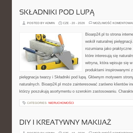
SKŁADNIKI POD LUPĄ
POSTED BY ADMIN
CZE - 20 - 2026
MOŻLIWOŚĆ KOMENTOWA
Bioarp24.pl to strona intern
wokół naturalnej pielęgnacj
rozumiana jako praktyczne ź
które interesują się natura
witryna, która wpisuje się 
produktami inspirowanymi z
pielęgnacja twarzy i Składniki pod lupą. Głównym motywem stron
naturalnych. Bioarp24.pl może zainteresować zarówno klientów ind
którzy poszukują asortymentu o szerokim zastosowaniu. Charakte
CATEGORIES:
NIERUCHOMOŚCI
DIY I KREATYWNY MAKIJAŻ