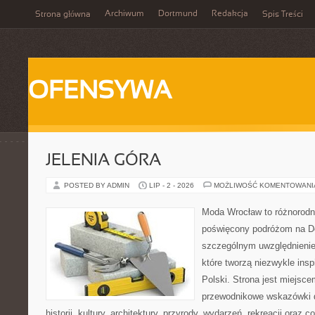
Archiwum
Dortmund
Redakcja
Strona główna
Spis Treści
OFENSYWA
JELENIA GÓRA
POSTED BY ADMIN
LIP - 2 - 2026
MOŻLIWOŚĆ KOMENTOWAN
Moda Wrocław to różnorodn
poświęcony podróżom na D
szczególnym uwzględnienie
które tworzą niezwykle insp
Polski. Strona jest miejsc
przewodnikowe wskazówki 
historii, kultury, architektury, przyrody, wydarzeń, rekreacji oraz