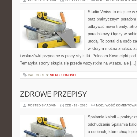
POSTED BY ADMIN
CZE - 19 - 2026
MOŻLIWOŚĆ KOMENTOWA
Studio Veriss to miejsce w
oraz praktycznym poradom 
odkrywać nowe trendy. Str
poradnikowy i łączy w sobi
urodą. To portal dla osób 
w którym można znaleźć zar
i wskazówki przydatne w pracy stylistki. Polecam Kosmetyki pod l
Tematyka strony skupia się przede wszystkim na wizażu, ale […]
CATEGORIES:
NIERUCHOMOŚCI
ZDROWE PRZEPISY
POSTED BY ADMIN
CZE - 18 - 2026
MOŻLIWOŚĆ KOMENTOWA
Spalarnia kalorii – praktyc
odchudzaniu Spalarnia kalor
o osobach, które chcą lepi