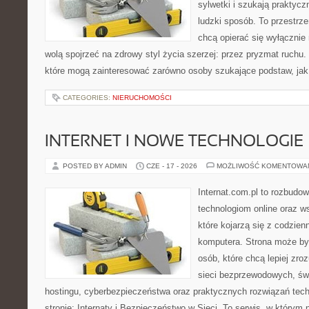
sylwetki i szukają praktyc
ludzki sposób. To przestrze
chcą opierać się wyłącznie
wolą spojrzeć na zdrowy styl życia szerzej: przez pryzmat ruchu.
które mogą zainteresować zarówno osoby szukające podstaw, jak 
CATEGORIES:
NIERUCHOMOŚCI
INTERNET I NOWE TECHNOLOGIE
POSTED BY ADMIN
CZE - 17 - 2026
MOŻLIWOŚĆ KOMENTOWA
Internat.com.pl to rozbudo
technologiom online oraz 
które kojarzą się z codzie
komputera. Strona może by
osób, które chcą lepiej zro
sieci bezprzewodowych, św
hostingu, cyberbezpieczeństwa oraz praktycznych rozwiązań tec
stronie: Internaty i Bezpieczeństwo w Sieci. To serwis, w który