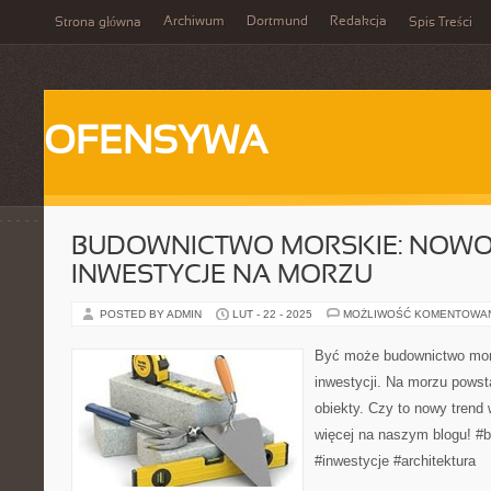
Archiwum
Dortmund
Redakcja
Strona główna
Spis Treści
OFENSYWA
BUDOWNICTWO MORSKIE: NOW
INWESTYCJE NA MORZU
POSTED BY ADMIN
LUT - 22 - 2025
MOŻLIWOŚĆ KOMENTOWA
Być może budownictwo mors
inwestycji. Na morzu powst
obiekty. Czy to nowy trend 
więcej na naszym blogu! #
#inwestycje #architektura