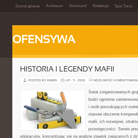
Archiwum
Dortmund
Redakcja
Strona główna
Spis Treści
OFENSYWA
HISTORIA I LEGENDY MAFII
POSTED BY ADMIN
LIP - 5 - 2026
MOŻLIWOŚĆ KOMENTOWAN
Świat zorganizowanych grup
budzi ogromne zainteresowa
i osób poszukujących rzetel
stanowi obszerne kompendi
mafii, ich rozwojowi, stru
przestępczości. Serwis pre
edukacyjny, koncentrując się na analizie zjawisk związanych z d