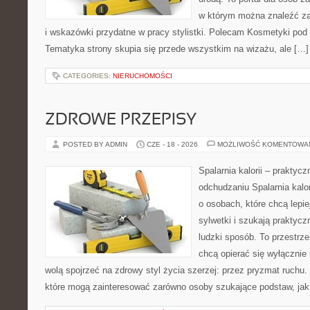
w którym można znaleźć zar
i wskazówki przydatne w pracy stylistki. Polecam Kosmetyki pod l
Tematyka strony skupia się przede wszystkim na wizażu, ale […]
CATEGORIES:
NIERUCHOMOŚCI
ZDROWE PRZEPISY
POSTED BY ADMIN
CZE - 18 - 2026
MOŻLIWOŚĆ KOMENTOWA
Spalarnia kalorii – praktyc
odchudzaniu Spalarnia kalor
o osobach, które chcą lepi
sylwetki i szukają praktyc
ludzki sposób. To przestrze
chcą opierać się wyłącznie
wolą spojrzeć na zdrowy styl życia szerzej: przez pryzmat ruchu.
które mogą zainteresować zarówno osoby szukające podstaw, jak 