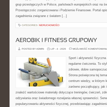
grup przestępczych w Polsce, państwach europejskich oraz na ś
Przestępczośc zorganizowana i Podziemie Finansowe. Portal opis
zagadnienia związane z światem […]
CATEGORIES:
NIERUCHOMOŚCI
AEROBIK I FITNESS GRUPOWY
POSTED BY ADMIN
LIP - 4 - 2026
MOŻLIWOŚĆ KOMENTOWAN
Sport i aktywność fizyczna 
regularne ćwiczenia. To sty
zdrowie, dobre samopoczuci
Strona poświęcona tej tem
centrum wiedzy, w którym k
zarówno początkujący, jak
znaleźć wartościowe materiały dotyczące treningów, ćwiczeń, zdr
odżywiania oraz świadomego rozwijania własnej sprawności. Serwi
popularyzowaniu aktywności fizycznej, przedstawiając zagadnien