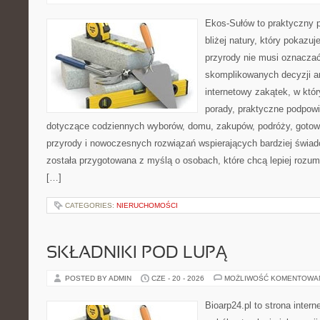
Ekos-Sułów to praktyczny p
bliżej natury, który pokazu
przyrody nie musi oznaczać
skomplikowanych decyzji a
internetowy zakątek, w któ
porady, praktyczne podpowi
dotyczące codziennych wyborów, domu, zakupów, podróży, gotowan
przyrody i nowoczesnych rozwiązań wspierających bardziej świad
została przygotowana z myślą o osobach, które chcą lepiej roz
[…]
CATEGORIES:
NIERUCHOMOŚCI
SKŁADNIKI POD LUPĄ
POSTED BY ADMIN
CZE - 20 - 2026
MOŻLIWOŚĆ KOMENTOWA
Bioarp24.pl to strona intern