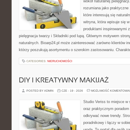
wokół naturalnej pielęgnacj
rozumiana jako praktyczne ź
które interesują się natura
witryna, która wpisuje się 
produktami inspirowanymi z
pielęgnacja twarzy i Składniki pod lupą. Głównym motywem stron
naturalnych. Bioarp24.pl może zainteresować zarówno klientów ind
którzy poszukują asortymentu o szerokim zastosowaniu. Charakte
CATEGORIES:
NIERUCHOMOŚCI
DIY I KREATYWNY MAKIJAŻ
POSTED BY ADMIN
CZE - 19 - 2026
MOŻLIWOŚĆ KOMENTOWA
Studio Veriss to miejsce w
oraz praktycznym poradom 
odkrywać nowe trendy. Str
poradnikowy i łączy w sobi
urodą. To portal dla osób 