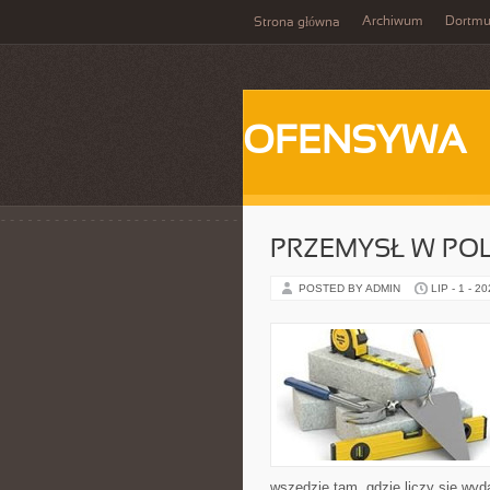
Archiwum
Dortm
Strona główna
OFENSYWA
PRZEMYSŁ W PO
POSTED BY ADMIN
LIP - 1 - 2
wszędzie tam, gdzie liczy się wy