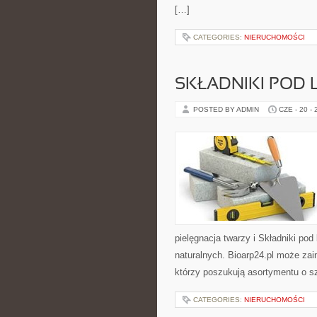
[…]
CATEGORIES:
NIERUCHOMOŚCI
SKŁADNIKI POD 
POSTED BY ADMIN
CZE - 20 -
pielęgnacja twarzy i Składniki p
naturalnych. Bioarp24.pl może zai
którzy poszukują asortymentu o s
CATEGORIES:
NIERUCHOMOŚCI