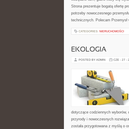
Strona prezentuje bogatą ofertę pr
potrzeby nowoczesnego przemysłu
technicznych. Polecam Przemysł 
CATEGORIES:
NIERUCHOMOŚCI
EKOLOGIA
POSTED BY ADMIN
CZE - 27 -
dotyczące codziennych wyborów, d
przyrody i nowoczesnych rozwiąza
została przygotowana z myślą o o