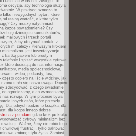
ii i ucieczki w las bez zasięgu. To
oma decyzja, aby technologia służyła
dwrotnie. W praktyce oznacza to
e kilku niewygodnych pytań: które
ą mi realną wartość, a które tylko
wagę? Czy muszę natychmiast
na każde powiadomienie? Czy
rzebuję dziesięciu komunikatorów,
nek mailowych i trzech portali
iowych, żeby utrzymać kontakt z
których mi zależy? Pierwszym krokiem
 minimalizmu jest inwentaryzacja.
 z kartką papieru lub prostym
w telefonie i spisać wszystkie cyfrowe
zez które docierają do nas informacje.
unikatory, media społecznościowe,
kursami, wideo, podcasty, fora,
– często dopiero na liście widzimy, jak
oszona stała się nasza uwaga. Dopiero
my zdecydować, z czego świadomie
, co ograniczamy, a co wzmacniamy,
e nas rozwija. W tym procesie bywa
arcie innych osób, które przeszły
ę. Dla jednych będzie to książka, dla
ast, dla kogoś innego dobrze
strona z poradami
gdzie krok po kroku
k wprowadzać cyfrowy minimalizm bez
rewolucji. Ważne, żeby nie robić tego
chwilowej frustracji, tylko traktować
rminową zmianę stylu życia. Zamiast