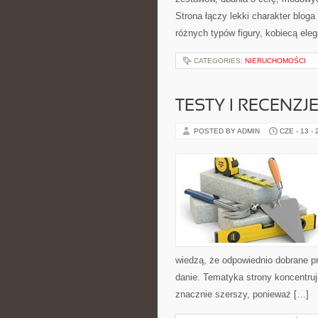
Strona łączy lekki charakter bloga
różnych typów figury, kobiecą ele
CATEGORIES:
NIERUCHOMOŚCI
TESTY I RECENZJ
POSTED BY ADMIN
CZE - 13 -
wiedzą, że odpowiednio dobrane pr
danie. Tematyka strony koncentruje
znacznie szerszy, ponieważ […]