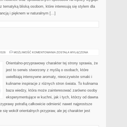
 z tematyką bliską osobom, które interesują się stylem dla
gancją i pięknem w naturalnym […]
E
TESTY
 2026
MOŻLIWOŚĆ KOMENTOWANIA
ZOSTAŁA WYŁĄCZONA
I
RECENZJE
Orientalno-przyprawowy charakter tej strony sprawia, że
jest to serwis stworzony z myślą o osobach, które
uwielbiają intensywne aromaty, nieoczywiste smaki i
kulinarne inspiracje z różnych stron świata. To kulinarna
baza wiedzy, która może zainteresować zarówno osoby
eksperymentujące w kuchni, jak i tych, którzy od dawna
zyprawy potrafią całkowicie odmienić nawet najprostsze
 się wokół orientalnych przypraw, ale jej charakter jest