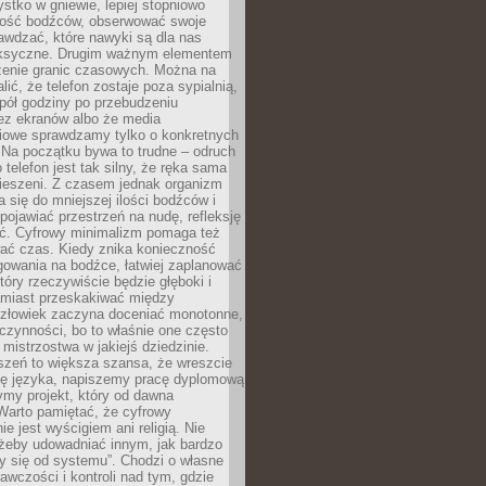
tko w gniewie, lepiej stopniowo
ilość bodźców, obserwować swoje
rawdzać, które nawyki są dla nas
ksyczne. Drugim ważnym elementem
zenie granic czasowych. Można na
lić, że telefon zostaje poza sypialnią,
pół godziny po przebudzeniu
z ekranów albo że media
iowe sprawdzamy tylko o konkretnych
 Na początku bywa to trudne – odruch
 telefon jest tak silny, że ręka sama
kieszeni. Z czasem jednak organizm
 się do mniejszej ilości bodźców i
pojawiać przestrzeń na nudę, refleksję
ść. Cyfrowy minimalizm pomaga też
wać czas. Kiedy znika konieczność
gowania na bodźce, łatwiej zaplanować
który rzeczywiście będzie głęboki i
amiast przeskakiwać między
człowiek zaczyna doceniać monotonne,
czynności, bo to właśnie one często
mistrzostwa w jakiejś dziedzinie.
szeń to większa szansa, że wreszcie
ę języka, napiszemy pracę dyplomową
my projekt, który od dawna
Warto pamiętać, że cyfrowy
ie jest wyścigiem ani religią. Nie
 żeby udowadniać innym, jak bardzo
y się od systemu”. Chodzi o własne
awczości i kontroli nad tym, gdzie