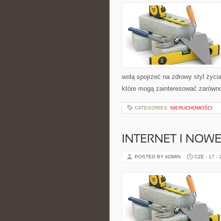
wolą spojrzeć na zdrowy styl życi
które mogą zainteresować zarówno 
CATEGORIES:
NIERUCHOMOŚCI
INTERNET I NOW
POSTED BY ADMIN
CZE - 17 -