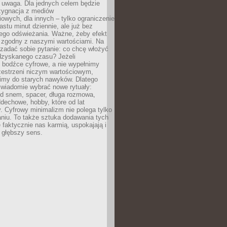
 uwaga. Dla jednych celem będzie
ezygnacja z mediów
owych, dla innych – tylko ograniczenie
nastu minut dziennie, ale już bez
go odświeżania. Ważne, żeby efekt
 zgodny z naszymi wartościami. Na
zadać sobie pytanie: co chcę włożyć
dzyskanego czasu? Jeżeli
 bodźce cyfrowe, a nie wypełnimy
zestrzeni niczym wartościowym,
imy do starych nawyków. Dlatego
świadomie wybrać nowe rytuały:
ed snem, spacer, długa rozmowa,
dechowe, hobby, które od lat
. Cyfrowy minimalizm nie polega tylko
niu. To także sztuka dodawania tych
e faktycznie nas karmią, uspokajają i
 głębszy sens.