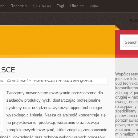
und
Redakcja
Tagi
Ukraina
Spis Treści
Żółty
SUB
LSCE
Współczesny
jeszcze kilk
PRZEMYSŁ
026
MOŻLIWOŚĆ KOMENTOWANIA
ZOSTAŁA WYŁĄCZONA
cud techniki
W
komunikatoró
POLSCE
zdalnej. Z j
Tworzymy nowoczesne rozwiązania przeznaczone dla
drugiej – na
zakładów produkcyjnych, dostarczając profesjonalne
uwagę, energ
i zasypiamy
systemy oraz urządzenia wykorzystujące technologię
spędziliśmy
wysokiego ciśnienia. Nasza działalność koncentruje się
przewijaniu 
porozmawiać
na projektowaniu, produkcji, wdrażaniu oraz rozwoju
pewnym mome
znużenie i m
kompleksowych rozwiązań, które znajdują zastosowanie
minimalizm n
dajność, dokładność oraz ochrona wykonywanych procesów.