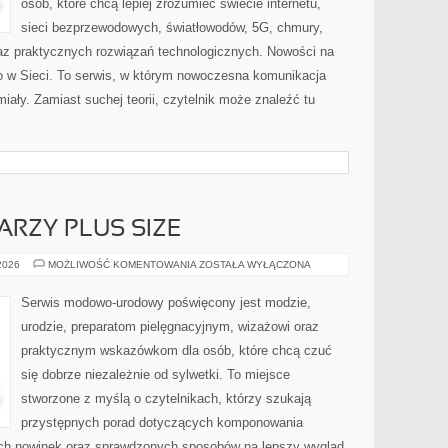
osób, które chcą lepiej zrozumieć świecie internetu,
sieci bezprzewodowych, światłowodów, 5G, chmury,
az praktycznych rozwiązań technologicznych. Nowości na
wo w Sieci. To serwis, w którym nowoczesna komunikacja
ały. Zamiast suchej teorii, czytelnik może znaleźć tu
ARZY PLUS SIZE
MAKIJAŻ
 2026
MOŻLIWOŚĆ KOMENTOWANIA
ZOSTAŁA WYŁĄCZONA
DLA
TWARZY
PLUS
Serwis modowo-urodowy poświęcony jest modzie,
SIZE
urodzie, preparatom pielęgnacyjnym, wizażowi oraz
praktycznym wskazówkom dla osób, które chcą czuć
się dobrze niezależnie od sylwetki. To miejsce
stworzone z myślą o czytelnikach, którzy szukają
przystępnych porad dotyczących komponowania
ch nowinek oraz sprawdzonych sposobów na lepszy wygląd.