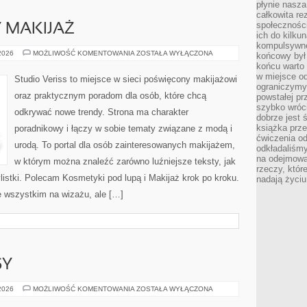
płynie nasza
całkowita r
społeczności
Y MAKIJAŻ
ich do kilku
kompulsywne
DIY
 2026
MOŻLIWOŚĆ KOMENTOWANIA
ZOSTAŁA WYŁĄCZONA
końcowy był
I
końcu warto 
KREATYWNY
MAKIJAŻ
w miejsce o
Studio Veriss to miejsce w sieci poświęcony makijażowi
ograniczymy
oraz praktycznym poradom dla osób, które chcą
powstałej pr
szybko wróc
odkrywać nowe trendy. Strona ma charakter
dobrze jest 
książka prz
poradnikowy i łączy w sobie tematy związane z modą i
ćwiczenia od
urodą. To portal dla osób zainteresowanych makijażem,
odkładaliśmy
na odejmowa
w którym można znaleźć zarówno luźniejsze teksty, jak
rzeczy, któr
listki. Polecam Kosmetyki pod lupą i Makijaż krok po kroku.
nadają życiu
e wszystkim na wizażu, ale […]
SY
ZDROWE
 2026
MOŻLIWOŚĆ KOMENTOWANIA
ZOSTAŁA WYŁĄCZONA
PRZEPISY