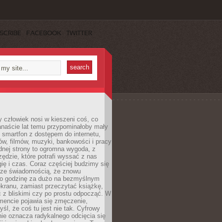
SCRIBE
FACEBOOK
TWITTER
 człowiek nosi w kieszeni coś, co
anaście lat temu przypominałoby mały
: smartfon z dostępem do internetu,
w, filmów, muzyki, bankowości i pracy
ednej strony to ogromna wygoda, z
rzędzie, które potrafi wyssać z nas
ię i czas. Coraz częściej budzimy się
 ze świadomością, że znowu
 o godzinę za dużo na bezmyślnym
ekranu, zamiast przeczytać książkę,
 z bliskimi czy po prostu odpocząć. W
ncie pojawia się zmęczenie,
yśl, że coś tu jest nie tak. Cyfrowy
ie oznacza radykalnego odcięcia się