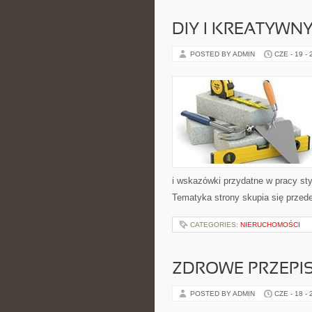
DIY I KREATYWN
POSTED BY ADMIN
CZE - 19 -
i wskazówki przydatne w pracy sty
Tematyka strony skupia się przed
CATEGORIES:
NIERUCHOMOŚCI
ZDROWE PRZEPI
POSTED BY ADMIN
CZE - 18 -