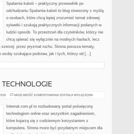
Spalarnia kalorii – praktyczny przewodnik po
odchudzaniu Spalarnia kalorii to blog stworzony z myślą
o osobach, które chcą lepiej zrozumieć temat zdrowej
sylwetki i szukają praktycznych informacji podanych w
ludzki sposób. To przestrzeń dla czytelników, którzy nie
chcą opierać się wyłącznie na modnych hasłach, lecz
a szerzej: przez pryzmat ruchu. Strona porusza tematy,
osoby szukające podstaw, jak i tych, którzy od […]
E TECHNOLOGIE
INTERNET
 2026
MOŻLIWOŚĆ KOMENTOWANIA
ZOSTAŁA WYŁĄCZONA
I
NOWE
TECHNOLOGIE
Internat.com.pl to rozbudowany portal poświęcony
technologiom online oraz wszystkim zagadnieniom,
które kojarzą się z codziennym korzystaniem z
komputera. Strona może być przydatnym miejscem dla