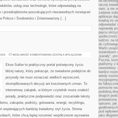
od technolog
raczej świad
oduktów, usług oraz technologii, które odpowiadają na
nam, a nie o
 i przedsiębiorstw poszukujących niezawodnych rozwiązań
zadanie sobi
aplikacje daj
w Polsce i Środowisko i Zrównoważony […]
kradną mi u
odpowiadać 
naprawdę pot
pięciu skrzy
społecznośc
ludźmi, na 
do cyfrowego
Warto usiąść
notatnikiem 
EKOLOGIA
 2026
MOŻLIWOŚĆ KOMENTOWANIA
ZOSTAŁA WYŁĄCZONA
„kanały”, pr
Poczta, kom
platformy z 
Ekos-Sułów to praktyczny portal poświęcony życiu
newslettery 
bliżej natury, który pokazuje, że świadome podejście do
bardzo rozpr
wtedy może
przyrody nie musi oznaczać wielkich wyrzeczeń,
rezygnujemy
skomplikowanych decyzji ani kosztownych zmian. To
bo faktyczni
pomocne wsp
internetowy zakątek, w którym czytelnik może znaleźć
podobną drog
drugich podc
porady, praktyczne podpowiedzi oraz zrozumiałe teksty
prowadzona
omu, zakupów, podróży, gotowania, energii, recyklingu,
opisano, ja
gwałtownych 
ń wspierających bardziej świadomy styl życia. Strona
pod wpływem 
sobach, które chcą lepiej rozumieć współczesne wyzwania
jako długote