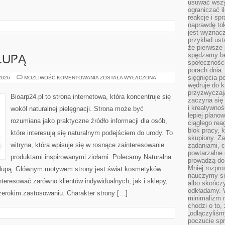
usuwać wszys
ograniczać 
reakcje i sp
naprawdę to
jest wyznac
przykład usta
że pierwsze 
spędzamy be
LUPĄ
społecznośc
porach dnia.
sięgnięcia po
SKŁADNIKI
 2026
MOŻLIWOŚĆ KOMENTOWANIA
ZOSTAŁA WYŁĄCZONA
POD
wędruje do 
LUPĄ
przyzwyczaja
Bioarp24.pl to strona internetowa, która koncentruje się
zaczyna się 
i kreatywno
wokół naturalnej pielęgnacji. Strona może być
lepiej plano
rozumiana jako praktyczne źródło informacji dla osób,
ciągłego rea
blok pracy, 
które interesują się naturalnym podejściem do urody. To
skupiony. Z
witryna, która wpisuje się w rosnące zainteresowanie
zadaniami, 
powtarzalne 
produktami inspirowanymi ziołami. Polecamy Naturalna
prowadzą do 
Mniej rozpro
od lupą. Głównym motywem strony jest świat kosmetyków
nauczymy si
nteresować zarówno klientów indywidualnych, jak i sklepy,
albo skończy
odkładamy. 
zerokim zastosowaniu. Charakter strony […]
minimalizm n
chodzi o to,
„odłączyliśm
poczucie spr