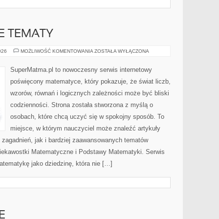
 TEMATY
ZAAWANSOWANE
026
MOŻLIWOŚĆ KOMENTOWANIA
ZOSTAŁA WYŁĄCZONA
TEMATY
SuperMatma.pl to nowoczesny serwis internetowy
poświęcony matematyce, który pokazuje, że świat liczb,
wzorów, równań i logicznych zależności może być bliski
codzienności. Strona została stworzona z myślą o
osobach, które chcą uczyć się w spokojny sposób. To
miejsce, w którym nauczyciel może znaleźć artykuły
zagadnień, jak i bardziej zaawansowanych tematów
ekawostki Matematyczne i Podstawy Matematyki. Serwis
atematykę jako dziedzinę, która nie […]
E