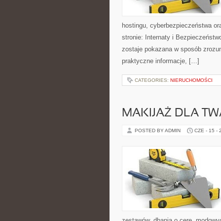
hostingu, cyberbezpieczeństwa or
stronie: Internaty i Bezpieczeńst
zostaje pokazana w sposób zrozumi
praktyczne informacje, […]
CATEGORIES:
NIERUCHOMOŚCI
MAKIJAŻ DLA TW
POSTED BY ADMIN
CZE - 15 -
zestawów, dbania o cerę, modowy