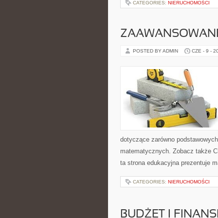
CATEGORIES:
NIERUCHOMOŚCI
ZAAWANSOWANE
POSTED BY ADMIN
CZE - 9 - 2
dotyczące zarówno podstawowych 
matematycznych. Zobacz także Ci
ta strona edukacyjna prezentuje m
CATEGORIES:
NIERUCHOMOŚCI
BUDŻET I FINANS