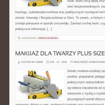
osób, które chcą lepiej zro
sieci bezprzewodowych, św
hostingu, cyberbezpieczeństwa oraz praktycznych rozwiązań tec
stronie: Internaty i Bezpieczeństwo w Sieci. To serwis, w który
zostaje pokazana w sposób zrozumiały. Zamiast suchej teorii, cz
praktyczne informacje, […]
CATEGORIES:
NIERUCHOMOŚCI
MAKIJAŻ DLA TWARZY PLUS SIZE
POSTED BY ADMIN
CZE - 15 - 2026
MOŻLIWOŚĆ KOMENTOWA
Serwis modowo-urodowy po
urodzie, preparatom pielęg
praktycznym wskazówkom d
się dobrze niezależnie od s
stworzone z myślą o czytel
przystępnych porad dotyc
zestawów, dbania o cerę, modowych nowinek oraz sprawdzonych