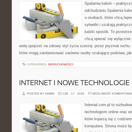
Spalarnia kalorii – praktyc
odchudzaniu Spalarnia kalor
o osobach, które chcą lepi
sylwetki i szukają praktyc
ludzki sposób. To przestrze
chcą opierać się wyłącznie
wolą spojrzeć na zdrowy styl życia szerzej: przez pryzmat ruchu.
które mogą zainteresować zarówno osoby szukające podstaw, jak 
CATEGORIES:
NIERUCHOMOŚCI
INTERNET I NOWE TECHNOLOGIE
POSTED BY ADMIN
CZE - 17 - 2026
MOŻLIWOŚĆ KOMENTOWA
Internat.com.pl to rozbudo
technologiom online oraz 
które kojarzą się z codzie
komputera. Strona może by