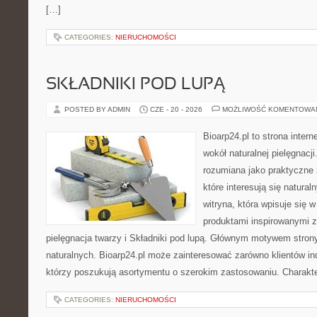
[…]
CATEGORIES:
NIERUCHOMOŚCI
SKŁADNIKI POD LUPĄ
POSTED BY ADMIN
CZE - 20 - 2026
MOŻLIWOŚĆ KOMENTOWA
Bioarp24.pl to strona intern
wokół naturalnej pielęgnacj
rozumiana jako praktyczne ź
które interesują się natura
witryna, która wpisuje się 
produktami inspirowanymi z
pielęgnacja twarzy i Składniki pod lupą. Głównym motywem stron
naturalnych. Bioarp24.pl może zainteresować zarówno klientów ind
którzy poszukują asortymentu o szerokim zastosowaniu. Charakte
CATEGORIES:
NIERUCHOMOŚCI