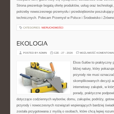
Strona prezentuje bogatą ofertę produktów, usług oraz technologii
potrzeby nowoczesnego przemysłu i przedsiębiorstw poszukując
technicznych. Polecam Przemysł w Polsce i Środowisko i Zrówn
CATEGORIES:
NIERUCHOMOŚCI
EKOLOGIA
POSTED BY ADMIN
CZE - 27 - 2026
MOŻLIWOŚĆ KOMENTOWA
Ekos-Sułów to praktyczny p
bliżej natury, który pokazu
przyrody nie musi oznaczać
skomplikowanych decyzji a
internetowy zakątek, w któ
porady, praktyczne podpowi
dotyczące codziennych wyborów, domu, zakupów, podróży, gotowan
przyrody i nowoczesnych rozwiązań wspierających bardziej świad
została przygotowana z myślą o osobach, które chcą lepiej roz