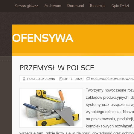
Archiwum
Dortmund
Redakcja
Strona główna
Spis Treści
OFENSYWA
PRZEMYSŁ W POLSCE
POSTED BY ADMIN
LIP - 1 - 2026
MOŻLIWOŚĆ KOMENTOWAN
Tworzymy nowoczesne rozw
zakładów produkcyjnych, do
systemy oraz urządzenia w
wysokiego ciśnienia. Nasza 
na projektowaniu, produkcji
kompleksowych rozwiązań, 
wszędzie tam, gdzie liczy się wydajność, dokładność oraz ochr