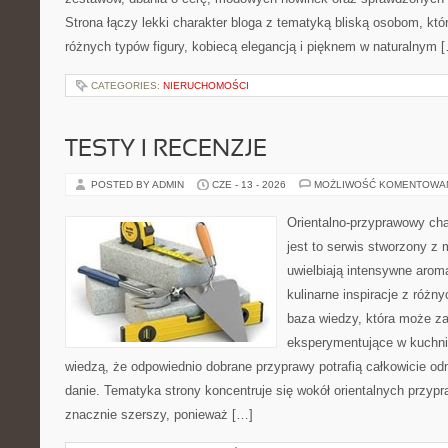
Strona łączy lekki charakter bloga z tematyką bliską osobom, któr
różnych typów figury, kobiecą elegancją i pięknem w naturalnym 
CATEGORIES:
NIERUCHOMOŚCI
TESTY I RECENZJE
POSTED BY ADMIN
CZE - 13 - 2026
MOŻLIWOŚĆ KOMENTOWA
Orientalno-przyprawowy char
jest to serwis stworzony z 
uwielbiają intensywne aroma
kulinarne inspiracje z różny
baza wiedzy, która może z
eksperymentujące w kuchni,
wiedzą, że odpowiednio dobrane przyprawy potrafią całkowicie od
danie. Tematyka strony koncentruje się wokół orientalnych przypraw
znacznie szerszy, ponieważ […]