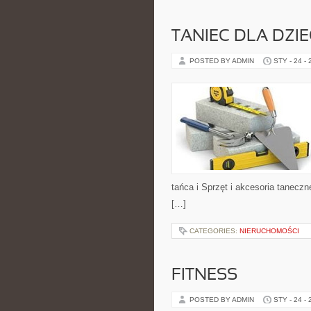
TANIEC DLA DZIE
POSTED BY ADMIN
STY - 24 -
tańca i Sprzęt i akcesoria tanec
[…]
CATEGORIES:
NIERUCHOMOŚCI
FITNESS
POSTED BY ADMIN
STY - 24 -