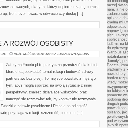
od technolog
raczej świad
zaawansowanych, dla tych, którzy dopiero uczą się pompki,
nam, a nie o
e-up, front lever, lewara w odwrocie czy deskę […]
zadanie sobi
aplikacje daj
kradną mi u
odpowiadać 
naprawdę pot
pięciu skrzy
społecznośc
JE A ROZWÓJ OSOBISTY
ludźmi, na 
do cyfrowego
Warto usiąść
RANDKI
 2026
MOŻLIWOŚĆ KOMENTOWANIA
ZOSTAŁA WYŁĄCZONA
notatnikiem 
I
RELACJE
„kanały”, pr
A
ZatrzymajFaceta.pl to praktyczna przestrzeń dla kobiet,
Poczta, kom
ROZWÓJ
platformy z 
OSOBISTY
które chcą poukładać temat relacji i budować zdrowy
newslettery 
bardzo rozpr
partnerstwo bez presji. To miejsce powstało z myślą o
wtedy może
tym, abyś mogła spojrzeć na swoją sytuację z innej
rezygnujemy
bo faktyczni
perspektywy, znaleźć działające wskazówki oraz
pomocne wsp
nauczyć się rozmawiać tak, by kontakt nie rozmywała
podobną drog
drugich podc
 Związki a zdrowie psychiczne i Relacje na odległość.
prowadzona
opisano, ja
awdę przyciąga w relacji: szczerość, poczucie […]
gwałtownych 
pod wpływem 
jako długote