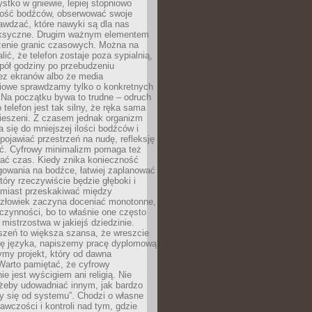
tko w gniewie, lepiej stopniowo
ilość bodźców, obserwować swoje
rawdzać, które nawyki są dla nas
ksyczne. Drugim ważnym elementem
zenie granic czasowych. Można na
lić, że telefon zostaje poza sypialnią,
pół godziny po przebudzeniu
z ekranów albo że media
iowe sprawdzamy tylko o konkretnych
 Na początku bywa to trudne – odruch
 telefon jest tak silny, że ręka sama
kieszeni. Z czasem jednak organizm
 się do mniejszej ilości bodźców i
pojawiać przestrzeń na nudę, refleksję
ść. Cyfrowy minimalizm pomaga też
wać czas. Kiedy znika konieczność
gowania na bodźce, łatwiej zaplanować
który rzeczywiście będzie głęboki i
amiast przeskakiwać między
człowiek zaczyna doceniać monotonne,
czynności, bo to właśnie one często
mistrzostwa w jakiejś dziedzinie.
szeń to większa szansa, że wreszcie
ę języka, napiszemy pracę dyplomową
my projekt, który od dawna
Warto pamiętać, że cyfrowy
ie jest wyścigiem ani religią. Nie
 żeby udowadniać innym, jak bardzo
y się od systemu”. Chodzi o własne
awczości i kontroli nad tym, gdzie