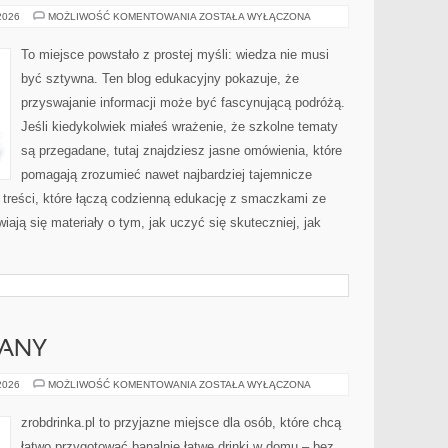
HISTORIA
 2026
MOŻLIWOŚĆ KOMENTOWANIA
ZOSTAŁA WYŁĄCZONA
NAUKI
I
ODKRYCIA
To miejsce powstało z prostej myśli: wiedza nie musi
być sztywna. Ten blog edukacyjny pokazuje, że
przyswajanie informacji może być fascynującą podróżą.
Jeśli kiedykolwiek miałeś wrażenie, że szkolne tematy
są przegadane, tutaj znajdziesz jasne omówienia, które
pomagają zrozumieć nawet najbardziej tajemnicze
 treści, które łączą codzienną edukację z smaczkami ze
iają się materiały o tym, jak uczyć się skuteczniej, jak
IANY
RUM
 2026
MOŻLIWOŚĆ KOMENTOWANIA
ZOSTAŁA WYŁĄCZONA
I
JEGO
ODMIANY
zrobdrinka.pl to przyjazne miejsce dla osób, które chcą
łatwo przygotować banalnie łatwe drinki w domu – bez