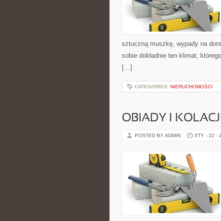
sztuczną muszkę, wypady na do
sobie dokładnie ten klimat, któreg
[…]
CATEGORIES:
NIERUCHOMOŚCI
OBIADY I KOLACJ
POSTED BY ADMIN
STY - 22 -