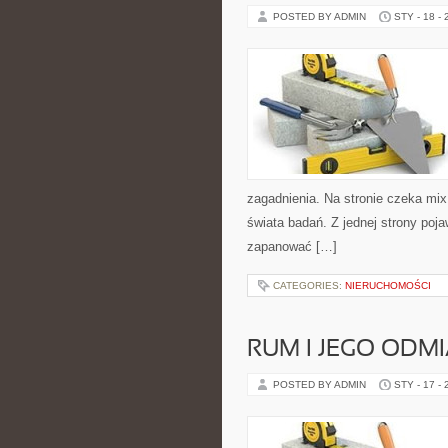
POSTED BY ADMIN
STY - 18 -
zagadnienia. Na stronie czeka mix
świata badań. Z jednej strony pojaw
zapanować […]
CATEGORIES:
NIERUCHOMOŚCI
RUM I JEGO ODM
POSTED BY ADMIN
STY - 17 -