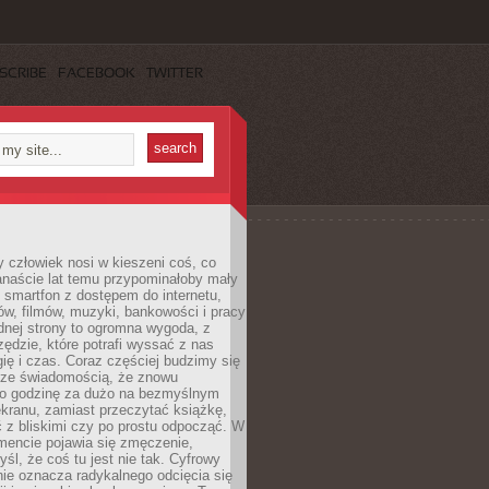
SCRIBE
FACEBOOK
TWITTER
 człowiek nosi w kieszeni coś, co
anaście lat temu przypominałoby mały
: smartfon z dostępem do internetu,
w, filmów, muzyki, bankowości i pracy
ednej strony to ogromna wygoda, z
rzędzie, które potrafi wyssać z nas
ię i czas. Coraz częściej budzimy się
 ze świadomością, że znowu
 o godzinę za dużo na bezmyślnym
ekranu, zamiast przeczytać książkę,
 z bliskimi czy po prostu odpocząć. W
ncie pojawia się zmęczenie,
yśl, że coś tu jest nie tak. Cyfrowy
ie oznacza radykalnego odcięcia się