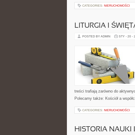
CATEGORIES:
NIERUCHOMOŚCI
LITURGIA I ŚWIĘ
POSTED BY ADMIN
STY - 20 -
treści trafiają zarówno do aktywnyc
Polecamy także: Kościół a współc
CATEGORIES:
NIERUCHOMOŚCI
HISTORIA NAUKI 