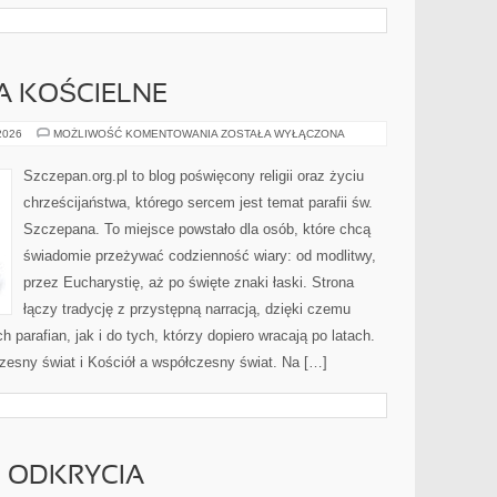
TA KOŚCIELNE
LITURGIA
 2026
MOŻLIWOŚĆ KOMENTOWANIA
ZOSTAŁA WYŁĄCZONA
I
ŚWIĘTA
KOŚCIELNE
Szczepan.org.pl to blog poświęcony religii oraz życiu
chrześcijaństwa, którego sercem jest temat parafii św.
Szczepana. To miejsce powstało dla osób, które chcą
świadomie przeżywać codzienność wiary: od modlitwy,
przez Eucharystię, aż po święte znaki łaski. Strona
łączy tradycję z przystępną narracją, dzięki czemu
h parafian, jak i do tych, którzy dopiero wracają po latach.
zesny świat i Kościół a współczesny świat. Na […]
I ODKRYCIA