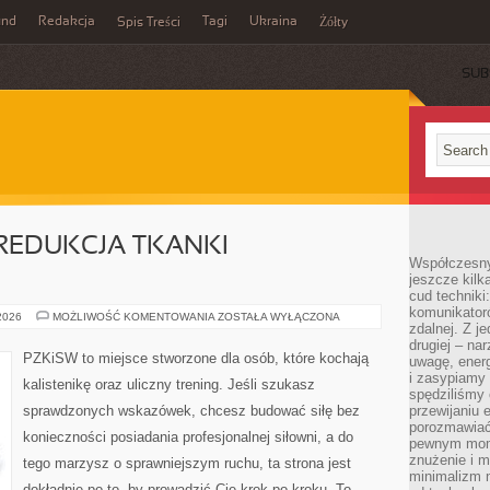
und
Redakcja
Tagi
Ukraina
Spis Treści
Żółty
SUB
REDUKCJA TKANKI
Współczesny
jeszcze kilk
cud techniki
komunikatoró
ODCHUDZANIE
 2026
MOŻLIWOŚĆ KOMENTOWANIA
ZOSTAŁA WYŁĄCZONA
zdalnej. Z j
I
REDUKCJA
drugiej – na
TKANKI
PZKiSW to miejsce stworzone dla osób, które kochają
uwagę, energ
TŁUSZCZOWEJ
i zasypiamy
kalistenikę oraz uliczny trening. Jeśli szukasz
spędziliśmy
sprawdzonych wskazówek, chcesz budować siłę bez
przewijaniu 
porozmawiać
konieczności posiadania profesjonalnej siłowni, a do
pewnym mome
znużenie i m
tego marzysz o sprawniejszym ruchu, ta strona jest
minimalizm n
dokładnie po to, by prowadzić Cię krok po kroku. To