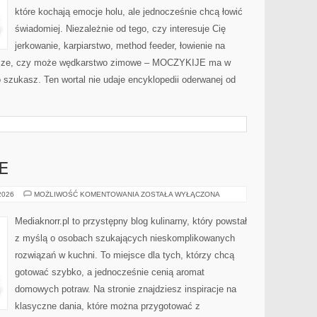
które kochają emocje holu, ale jednocześnie chcą łowić
świadomiej. Niezależnie od tego, czy interesuje Cię
jerkowanie, karpiarstwo, method feeder, łowienie na
rsze, czy może wędkarstwo zimowe – MOCZYKIJE ma w
o szukasz. Ten wortal nie udaje encyklopedii oderwanej od
E
OBIADY
 2026
MOŻLIWOŚĆ KOMENTOWANIA
ZOSTAŁA WYŁĄCZONA
I
KOLACJE
Mediaknorr.pl to przystępny blog kulinarny, który powstał
z myślą o osobach szukających nieskomplikowanych
rozwiązań w kuchni. To miejsce dla tych, którzy chcą
gotować szybko, a jednocześnie cenią aromat
domowych potraw. Na stronie znajdziesz inspiracje na
klasyczne dania, które można przygotować z