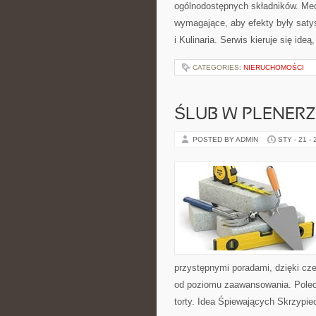
ogólnodostępnych składników. Medi
wymagające, aby efekty były saty
i Kulinaria. Serwis kieruje się ide
CATEGORIES:
NIERUCHOMOŚCI
ŚLUB W PLENERZ
POSTED BY ADMIN
STY - 21 -
przystępnymi poradami, dzięki cz
od poziomu zaawansowania. Polec
torty. Idea Śpiewających Skrzypiec