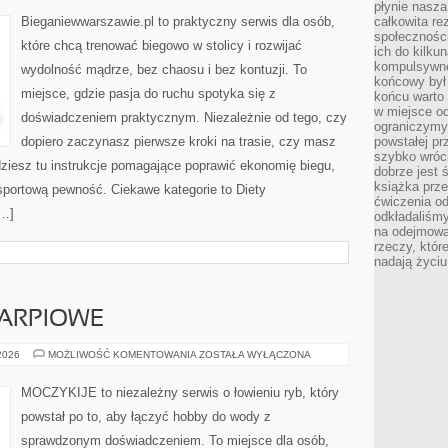
płynie nasza
Bieganiewwarszawie.pl to praktyczny serwis dla osób,
całkowita r
społeczności
które chcą trenować biegowo w stolicy i rozwijać
ich do kilku
kompulsywne
wydolność mądrze, bez chaosu i bez kontuzji. To
końcowy był
miejsce, gdzie pasja do ruchu spotyka się z
końcu warto 
w miejsce o
doświadczeniem praktycznym. Niezależnie od tego, czy
ograniczymy
dopiero zaczynasz pierwsze kroki na trasie, czy masz
powstałej pr
szybko wróc
jdziesz tu instrukcje pomagające poprawić ekonomię biegu,
dobrze jest 
książka prz
sportową pewność. Ciekawe kategorie to Diety
ćwiczenia od
[…]
odkładaliśmy
na odejmowa
rzeczy, któr
nadają życiu
ARPIOWE
WĘDKARSTWO
 2026
MOŻLIWOŚĆ KOMENTOWANIA
ZOSTAŁA WYŁĄCZONA
KARPIOWE
MOCZYKIJE to niezależny serwis o łowieniu ryb, który
powstał po to, aby łączyć hobby do wody z
sprawdzonym doświadczeniem. To miejsce dla osób,