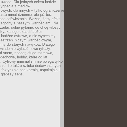
 uwaga. Dla jednych celem będzie
ezygnacja z mediów
owych, dla innych – tylko ograniczenie
nastu minut dziennie, ale już bez
go odświeżania. Ważne, żeby efekt
 zgodny z naszymi wartościami. Na
zadać sobie pytanie: co chcę włożyć
dzyskanego czasu? Jeżeli
 bodźce cyfrowe, a nie wypełnimy
zestrzeni niczym wartościowym,
imy do starych nawyków. Dlatego
świadomie wybrać nowe rytuały:
ed snem, spacer, długa rozmowa,
dechowe, hobby, które od lat
. Cyfrowy minimalizm nie polega tylko
niu. To także sztuka dodawania tych
e faktycznie nas karmią, uspokajają i
 głębszy sens.