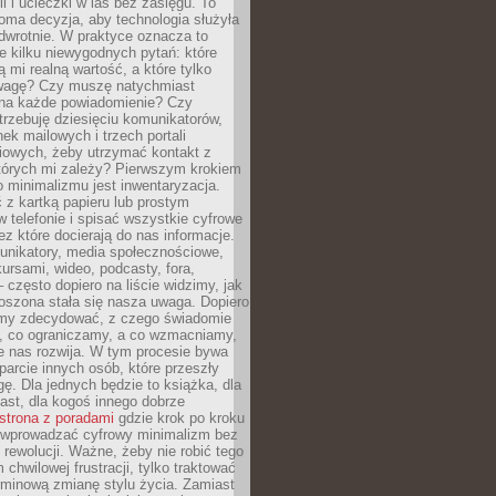
ii i ucieczki w las bez zasięgu. To
oma decyzja, aby technologia służyła
dwrotnie. W praktyce oznacza to
e kilku niewygodnych pytań: które
ą mi realną wartość, a które tylko
wagę? Czy muszę natychmiast
na każde powiadomienie? Czy
rzebuję dziesięciu komunikatorów,
nek mailowych i trzech portali
iowych, żeby utrzymać kontakt z
których mi zależy? Pierwszym krokiem
 minimalizmu jest inwentaryzacja.
 z kartką papieru lub prostym
w telefonie i spisać wszystkie cyfrowe
zez które docierają do nas informacje.
unikatory, media społecznościowe,
kursami, wideo, podcasty, fora,
– często dopiero na liście widzimy, jak
oszona stała się nasza uwaga. Dopiero
my zdecydować, z czego świadomie
, co ograniczamy, a co wzmacniamy,
e nas rozwija. W tym procesie bywa
arcie innych osób, które przeszły
ę. Dla jednych będzie to książka, dla
ast, dla kogoś innego dobrze
strona z poradami
gdzie krok po kroku
k wprowadzać cyfrowy minimalizm bez
rewolucji. Ważne, żeby nie robić tego
chwilowej frustracji, tylko traktować
rminową zmianę stylu życia. Zamiast