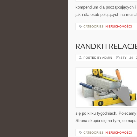
kompendium dla początkujących i 
jak i dla osób polujących na muscl
CATEGORIES:
NIERUCHOMOŚCI
RANDKI I RELAC
POSTED BY ADMIN
STY - 24 -
się po kilku tygodniach. Polecamy
Strona skupia się na tym, co napr
CATEGORIES:
NIERUCHOMOŚCI