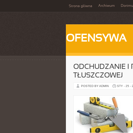
Archiwum
Dortm
Strona główna
OFENSYWA
ODCHUDZANIE I 
TŁUSZCZOWEJ
POSTED BY ADMIN
STY - 25 -