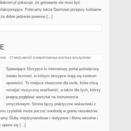
aknorr.pl pokazuje, że gotowanie nie musi być
sfakcjonujące. Polecamy także Darmowe przepisy kulinarne
ą, że dobre jedzenie powinno […]
E
ŚLUB
 2026
MOŻLIWOŚĆ KOMENTOWANIA
ZOSTAŁA WYŁĄCZONA
W
PLENERZE
Śpiewające Skrzypce to internetowy portal poświęcony
światu brzmień, w którym skrzypce stają się centrum
opowieści. To miejsce stworzone dla osób, które chcą
rozwijać muzyczną wrażliwość, a także dla tych, którzy
pragną pogłębiać warsztat na instrumencie
smyczkowym. Strona łączy praktyczne wskazówki z
emu czytelnik może poczuć swobodę w graniu niezależnie
amy Śluby międzynarodowe i nietypowe i Menu weselne i
 opiera się […]