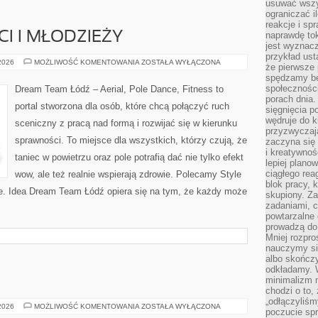
usuwać wszys
ograniczać 
reakcje i sp
CI I MŁODZIEŻY
naprawdę to
jest wyznac
przykład usta
TANIEC
 2026
MOŻLIWOŚĆ KOMENTOWANIA
ZOSTAŁA WYŁĄCZONA
że pierwsze 
DLA
spędzamy be
DZIECI
I
społecznośc
Dream Team Łódź – Aerial, Pole Dance, Fitness to
MŁODZIEŻY
porach dnia.
portal stworzona dla osób, które chcą połączyć ruch
sięgnięcia po
wędruje do 
sceniczny z pracą nad formą i rozwijać się w kierunku
przyzwyczaja
sprawności. To miejsce dla wszystkich, którzy czują, że
zaczyna się 
i kreatywno
taniec w powietrzu oraz pole potrafią dać nie tylko efekt
lepiej plano
ciągłego rea
wow, ale też realnie wspierają zdrowie. Polecamy Style
blok pracy, 
zne. Idea Dream Team Łódź opiera się na tym, że każdy może
skupiony. Z
zadaniami, 
powtarzalne 
prowadzą do 
Mniej rozpro
nauczymy si
albo skończy
odkładamy. 
minimalizm n
chodzi o to,
„odłączyliśm
FITNESS
 2026
MOŻLIWOŚĆ KOMENTOWANIA
ZOSTAŁA WYŁĄCZONA
poczucie spr