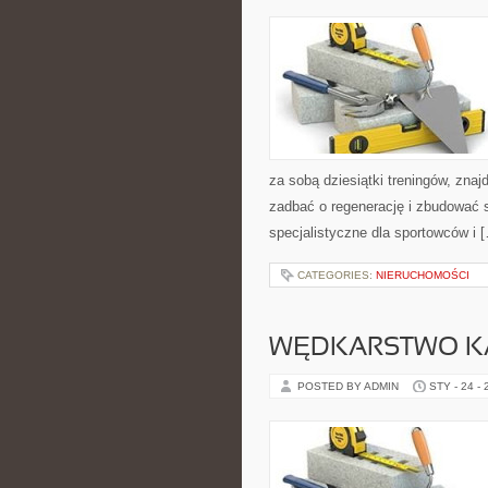
za sobą dziesiątki treningów, zna
zadbać o regenerację i zbudować 
specjalistyczne dla sportowców i 
CATEGORIES:
NIERUCHOMOŚCI
WĘDKARSTWO K
POSTED BY ADMIN
STY - 24 -