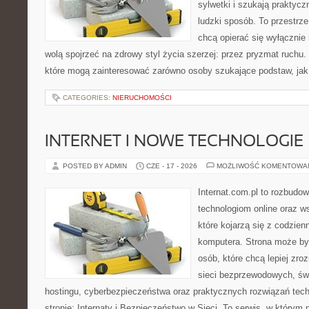
sylwetki i szukają praktyc
ludzki sposób. To przestrze
chcą opierać się wyłącznie
wolą spojrzeć na zdrowy styl życia szerzej: przez pryzmat ruchu.
które mogą zainteresować zarówno osoby szukające podstaw, jak 
CATEGORIES:
NIERUCHOMOŚCI
INTERNET I NOWE TECHNOLOGIE
POSTED BY ADMIN
CZE - 17 - 2026
MOŻLIWOŚĆ KOMENTOWA
Internat.com.pl to rozbudo
technologiom online oraz 
które kojarzą się z codzie
komputera. Strona może by
osób, które chcą lepiej zro
sieci bezprzewodowych, św
hostingu, cyberbezpieczeństwa oraz praktycznych rozwiązań tec
stronie: Internaty i Bezpieczeństwo w Sieci. To serwis, w który