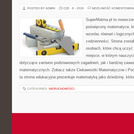
POSTED BY ADMIN
CZE - 9 - 2026
MOŻLIWOŚĆ KOMENTOWAN
SuperMatma.pl to nowoczes
poświęcony matematyce, któ
wzorów, równań i logicznyc
codzienności. Strona zosta
osobach, które chcą uczyć 
miejsce, w którym nauczyci
dotyczące zarówno podstawowych zagadnień, jak i bardziej zaa
matematycznych. Zobacz także Ciekawostki Matematyczne i Pod
ta strona edukacyjna prezentuje matematykę jako dziedzinę, któr
CATEGORIES:
NIERUCHOMOŚCI