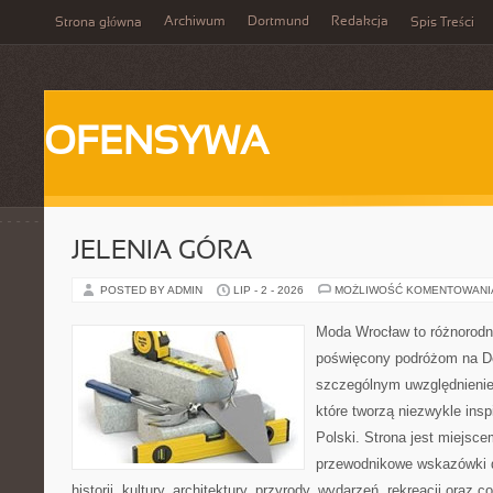
Archiwum
Dortmund
Redakcja
Strona główna
Spis Treści
OFENSYWA
JELENIA GÓRA
POSTED BY ADMIN
LIP - 2 - 2026
MOŻLIWOŚĆ KOMENTOWAN
Moda Wrocław to różnorodn
poświęcony podróżom na D
szczególnym uwzględnienie
które tworzą niezwykle insp
Polski. Strona jest miejsc
przewodnikowe wskazówki 
historii, kultury, architektury, przyrody, wydarzeń, rekreacji oraz