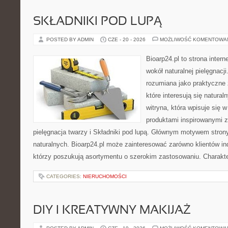
SKŁADNIKI POD LUPĄ
POSTED BY ADMIN
CZE - 20 - 2026
MOŻLIWOŚĆ KOMENTOWA
Bioarp24.pl to strona intern
wokół naturalnej pielęgnacj
rozumiana jako praktyczne ź
które interesują się natura
witryna, która wpisuje się 
produktami inspirowanymi z
pielęgnacja twarzy i Składniki pod lupą. Głównym motywem stron
naturalnych. Bioarp24.pl może zainteresować zarówno klientów ind
którzy poszukują asortymentu o szerokim zastosowaniu. Charakte
CATEGORIES:
NIERUCHOMOŚCI
DIY I KREATYWNY MAKIJAŻ