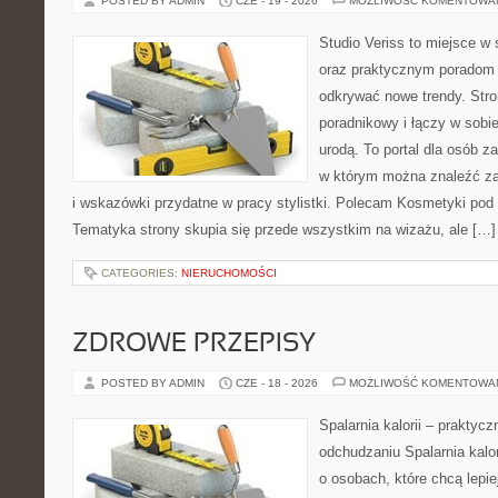
POSTED BY ADMIN
CZE - 19 - 2026
MOŻLIWOŚĆ KOMENTOWA
Studio Veriss to miejsce w
oraz praktycznym poradom 
odkrywać nowe trendy. Str
poradnikowy i łączy w sobi
urodą. To portal dla osób 
w którym można znaleźć zar
i wskazówki przydatne w pracy stylistki. Polecam Kosmetyki pod l
Tematyka strony skupia się przede wszystkim na wizażu, ale […]
CATEGORIES:
NIERUCHOMOŚCI
ZDROWE PRZEPISY
POSTED BY ADMIN
CZE - 18 - 2026
MOŻLIWOŚĆ KOMENTOWA
Spalarnia kalorii – praktyc
odchudzaniu Spalarnia kalor
o osobach, które chcą lepi