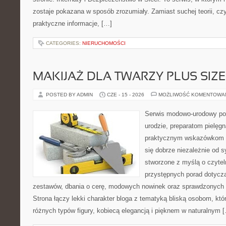
zostaje pokazana w sposób zrozumiały. Zamiast suchej teorii, cz
praktyczne informacje, […]
CATEGORIES:
NIERUCHOMOŚCI
MAKIJAŻ DLA TWARZY PLUS SIZE
POSTED BY ADMIN
CZE - 15 - 2026
MOŻLIWOŚĆ KOMENTOWA
Serwis modowo-urodowy po
urodzie, preparatom pielęg
praktycznym wskazówkom d
się dobrze niezależnie od s
stworzone z myślą o czytel
przystępnych porad dotyc
zestawów, dbania o cerę, modowych nowinek oraz sprawdzonych
Strona łączy lekki charakter bloga z tematyką bliską osobom, któr
różnych typów figury, kobiecą elegancją i pięknem w naturalnym 