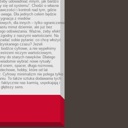
 żeby udowadniać innym, jak bardzo
y się od systemu”. Chodzi o własne
awczości i kontroli nad tym, gdzie
 uwaga. Dla jednych celem będzie
ezygnacja z mediów
owych, dla innych – tylko ograniczenie
nastu minut dziennie, ale już bez
go odświeżania. Ważne, żeby efekt
 zgodny z naszymi wartościami. Na
zadać sobie pytanie: co chcę włożyć
dzyskanego czasu? Jeżeli
 bodźce cyfrowe, a nie wypełnimy
zestrzeni niczym wartościowym,
imy do starych nawyków. Dlatego
świadomie wybrać nowe rytuały:
ed snem, spacer, długa rozmowa,
dechowe, hobby, które od lat
. Cyfrowy minimalizm nie polega tylko
niu. To także sztuka dodawania tych
e faktycznie nas karmią, uspokajają i
 głębszy sens.