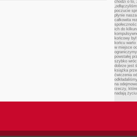
chodzi o to,
„odłączyliśm
poczucie spr
płynie nasza
całkowita r
społeczności
ich do kilku
kompulsywne
końcowy był
końcu warto 
w miejsce o
ograniczymy
powstałej pr
szybko wróc
dobrze jest 
książka prz
ćwiczenia od
odkładaliśmy
na odejmowa
rzeczy, któr
nadają życiu