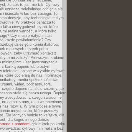
ncie pojawia się zmęczenie,
yśl, że coś tu jest nie tak. Cyfrowy
ie oznacza radykalnego odcięcia się
ii i ucieczki w las bez zasięgu. To
oma decyzja, aby technologia służyła
dwrotnie. W praktyce oznacza to
e kilku niewygodnych pytań: które
ą mi realną wartość, a które tylko
wagę? Czy muszę natychmiast
na każde powiadomienie? Czy
rzebuję dziesięciu komunikatorów,
nek mailowych i trzech portali
iowych, żeby utrzymać kontakt z
których mi zależy? Pierwszym krokiem
 minimalizmu jest inwentaryzacja.
 z kartką papieru lub prostym
w telefonie i spisać wszystkie cyfrowe
zez które docierają do nas informacje.
unikatory, media społecznościowe,
kursami, wideo, podcasty, fora,
– często dopiero na liście widzimy, jak
oszona stała się nasza uwaga. Dopiero
my zdecydować, z czego świadomie
, co ograniczamy, a co wzmacniamy,
e nas rozwija. W tym procesie bywa
arcie innych osób, które przeszły
ę. Dla jednych będzie to książka, dla
ast, dla kogoś innego dobrze
strona z poradami
gdzie krok po kroku
k wprowadzać cyfrowy minimalizm bez