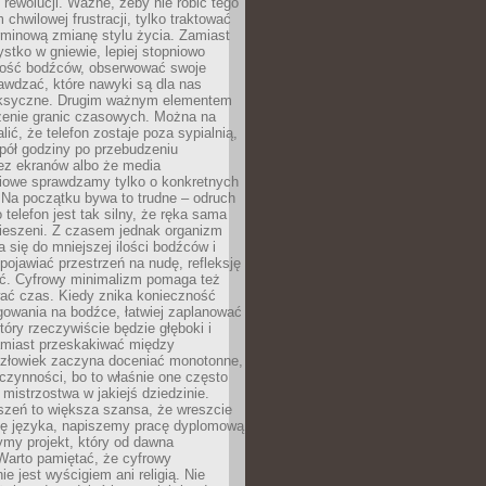
rewolucji. Ważne, żeby nie robić tego
chwilowej frustracji, tylko traktować
rminową zmianę stylu życia. Zamiast
tko w gniewie, lepiej stopniowo
ilość bodźców, obserwować swoje
rawdzać, które nawyki są dla nas
ksyczne. Drugim ważnym elementem
zenie granic czasowych. Można na
lić, że telefon zostaje poza sypialnią,
pół godziny po przebudzeniu
z ekranów albo że media
iowe sprawdzamy tylko o konkretnych
 Na początku bywa to trudne – odruch
 telefon jest tak silny, że ręka sama
kieszeni. Z czasem jednak organizm
 się do mniejszej ilości bodźców i
pojawiać przestrzeń na nudę, refleksję
ść. Cyfrowy minimalizm pomaga też
wać czas. Kiedy znika konieczność
gowania na bodźce, łatwiej zaplanować
który rzeczywiście będzie głęboki i
amiast przeskakiwać między
człowiek zaczyna doceniać monotonne,
czynności, bo to właśnie one często
mistrzostwa w jakiejś dziedzinie.
szeń to większa szansa, że wreszcie
ę języka, napiszemy pracę dyplomową
my projekt, który od dawna
Warto pamiętać, że cyfrowy
ie jest wyścigiem ani religią. Nie