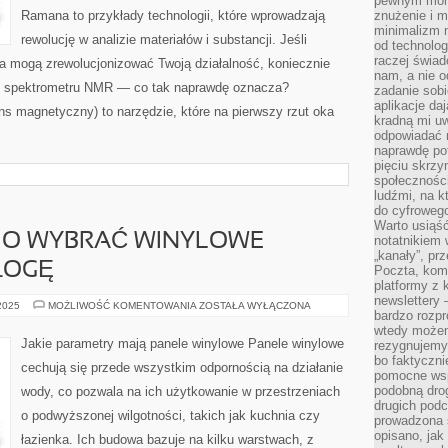
pewnym mome
Ramana to przykłady technologii, które wprowadzają
znużenie i m
minimalizm n
rewolucję w analizie materiałów i substancji. Jeśli
od technolog
raczej świad
ia mogą zrewolucjonizować Twoją działalność, koniecznie
nam, a nie o
nie spektrometru NMR — co tak naprawdę oznacza?
zadanie sobi
aplikacje daj
s magnetyczny) to narzędzie, które na pierwszy rzut oka
kradną mi u
odpowiadać 
naprawdę pot
pięciu skrzy
społecznośc
ludźmi, na 
do cyfrowego
Warto usiąść
IO WYBRAĆ WINYLOWE
notatnikiem 
„kanały”, pr
ŁOGĘ
Poczta, kom
platformy z 
newslettery 
JAK
 2025
MOŻLIWOŚĆ KOMENTOWANIA
ZOSTAŁA WYŁĄCZONA
bardzo rozpr
ODPOWIEDNIO
WYBRAĆ
wtedy może
WINYLOWE
Jakie parametry mają panele winylowe Panele winylowe
rezygnujemy
PANELE
bo faktyczni
NA
cechują się przede wszystkim odpornością na działanie
PODŁOGĘ
pomocne wsp
podobną drog
wody, co pozwala na ich użytkowanie w przestrzeniach
drugich podc
o podwyższonej wilgotności, takich jak kuchnia czy
prowadzona
opisano, ja
łazienka. Ich budowa bazuje na kilku warstwach, z