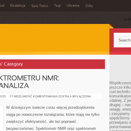
und
Redakcja
Tagi
Ukraina
Spis Treści
Żółty
SUB
s’ Category
EKTROMETRU NMR:
Współczesny
ANALIZA
jeszcze kilk
cud techniki
komunikatoró
ROZUMIENIE
 2025
MOŻLIWOŚĆ KOMENTOWANIA
ZOSTAŁA WYŁĄCZONA
SPEKTROMETRU
zdalnej. Z j
NMR:
drugiej – na
KOMPLEKSOWA
W dzisiejszym świecie coraz więcej przedsiębiorstw
uwagę, energ
ANALIZA
i zasypiamy
sięga po nowoczesne rozwiązania, które mają nie tylko
spędziliśmy
zwiększyć efektywność, ale też poprawić
przewijaniu 
porozmawiać
bezpieczeństwo. Spektrometr NMR oraz spektrometr