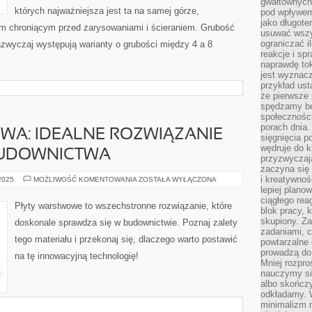
gwałtownych 
których najważniejsza jest ta na samej górze,
pod wpływem 
jako długote
m chroniącym przed zarysowaniami i ścieraniem. Grubość
usuwać wszys
ograniczać 
zazwyczaj występują warianty o grubości między 4 a 8
reakcje i sp
naprawdę to
jest wyznac
przykład usta
że pierwsze 
spędzamy be
społecznośc
porach dnia.
WA: IDEALNE ROZWIĄZANIE
sięgnięcia po
wędruje do 
BUDOWNICTWA
przyzwyczaja
zaczyna się 
i kreatywno
PŁYTA
 2025
MOŻLIWOŚĆ KOMENTOWANIA
ZOSTAŁA WYŁĄCZONA
WARSTWOWA:
lepiej plano
IDEALNE
ciągłego rea
ROZWIĄZANIE
Płyty warstwowe to wszechstronne rozwiązanie, które
DLA
blok pracy, 
KAŻDEGO
skupiony. Z
doskonale sprawdza się w budownictwie. Poznaj zalety
BUDOWNICTWA
zadaniami, 
tego materiału i przekonaj się, dlaczego warto postawić
powtarzalne 
prowadzą do 
na tę innowacyjną technologię!
Mniej rozpro
nauczymy si
albo skończy
odkładamy. 
minimalizm n