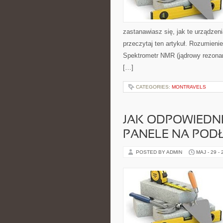
zastanawiasz się, jak te urządzen
przeczytaj ten artykuł. Rozumie
Spektrometr NMR (jądrowy rezonan
[…]
CATEGORIES:
MONTRAVELS
JAK ODPOWIEDN
PANELE NA POD
POSTED BY ADMIN
MAJ - 29 -