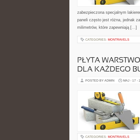
zabezpieczona specjalnym lakiere
paneli często jest różna, jednak 
milimetrów, które zapewniają […]
CATEGORIES:
MONTRAVELS
PŁYTA WARSTWO
DLA KAŻDEGO 
POSTED BY ADMIN
MAJ - 17 -
CATEGORIES:
MONTRAVELS