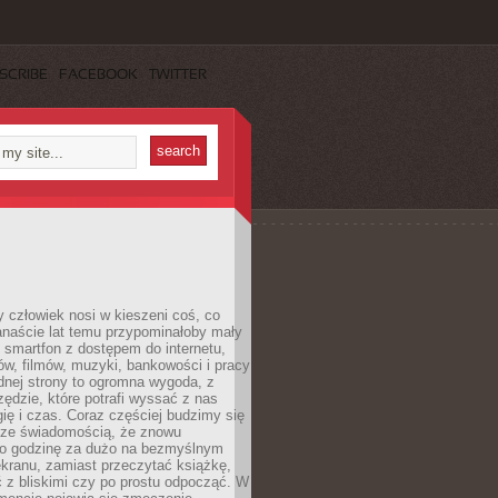
SCRIBE
FACEBOOK
TWITTER
 człowiek nosi w kieszeni coś, co
anaście lat temu przypominałoby mały
: smartfon z dostępem do internetu,
w, filmów, muzyki, bankowości i pracy
ednej strony to ogromna wygoda, z
rzędzie, które potrafi wyssać z nas
ię i czas. Coraz częściej budzimy się
 ze świadomością, że znowu
 o godzinę za dużo na bezmyślnym
ekranu, zamiast przeczytać książkę,
 z bliskimi czy po prostu odpocząć. W