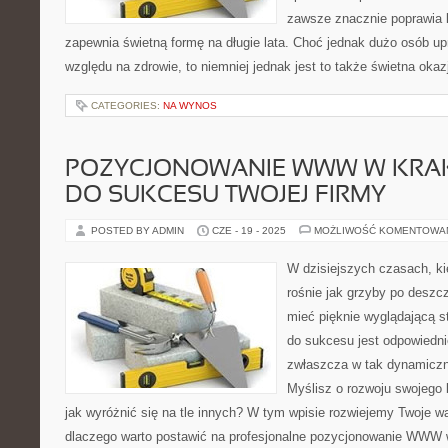
zawsze znacznie poprawia k
zapewnia świetną formę na długie lata. Choć jednak dużo osób up
względu na zdrowie, to niemniej jednak jest to także świetna oka
CATEGORIES:
NA WYNOS
POZYCJONOWANIE WWW W KRAK
DO SUKCESU TWOJEJ FIRMY
POSTED BY ADMIN
CZE - 19 - 2025
MOŻLIWOŚĆ KOMENTOWA
W dzisiejszych czasach, ki
rośnie jak grzyby po deszcz
mieć pięknie wyglądającą s
do sukcesu jest odpowiedn
zwłaszcza w tak dynamiczn
Myślisz o rozwoju swojego 
jak wyróżnić się na tle innych? W tym wpisie rozwiejemy Twoje w
dlaczego warto postawić na profesjonalne pozycjonowanie WWW