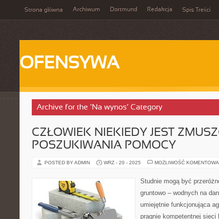
Archiwum
Dortmund
Redakcja
Strona główna
Spis Treści
OFENSYWA
Archive for the ‘Na wynos’ Category
CZŁOWIEK NIEKIEDY JEST ZMUS
POSZUKIWANIA POMOCY
POSTED BY ADMIN
WRZ - 20 - 2025
MOŻLIWOŚĆ KOMENTOWA
Studnie mogą być przeróżn
gruntowo – wodnych na da
umiejętnie funkcjonująca a
pragnie kompetentnej sieci