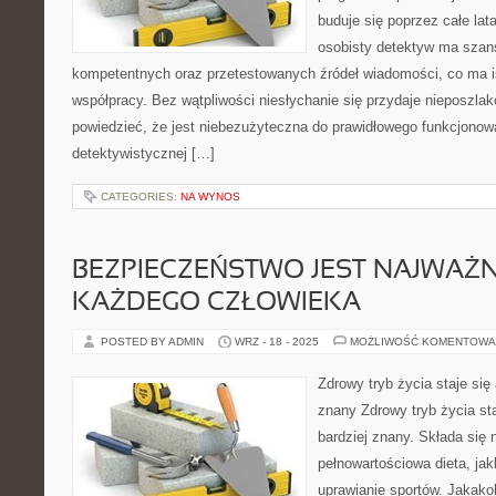
buduje się poprzez całe lat
osobisty detektyw ma szans
kompetentnych oraz przetestowanych źródeł wiadomości, co ma 
współpracy. Bez wątpliwości niesłychanie się przydaje nieposzla
powiedzieć, że jest niebezużyteczna do prawidłowego funkcjonow
detektywistycznej […]
CATEGORIES:
NA WYNOS
BEZPIECZEŃSTWO JEST NAJWAŻN
KAŻDEGO CZŁOWIEKA
POSTED BY ADMIN
WRZ - 18 - 2025
MOŻLIWOŚĆ KOMENTOWA
Zdrowy tryb życia staje się 
znany Zdrowy tryb życia sta
bardziej znany. Składa się n
pełnowartościowa dieta, jak
uprawianie sportów. Jakako