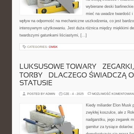
wybierane deski barlinecki
mieć na uwadze twardość i
wpływ na odporność na mechaniczne uszkodzenia, co jest bardz
intensywnym użytkowaniu. Jest duża różnica między miękkimi de
twardszymi gatunkami liściastymi, […]
CATEGORIES:
OMSK
LUKSUSOWE TOWARY – ZEGARKI, 
TORBY – DLACZEGO ŚWIADCZĄ 
STATUSIE
POSTED BY ADMIN
CZE - 4 - 2025
MOŻLIWOŚĆ KOMENTOWAN
Kiedy miliarder Elon Musk p
zwykłej koszulce, ale z Ro
nadgarstku, jego zegarek mó
garnitur za tysiące dolarów
demokratyzuje się przez fas