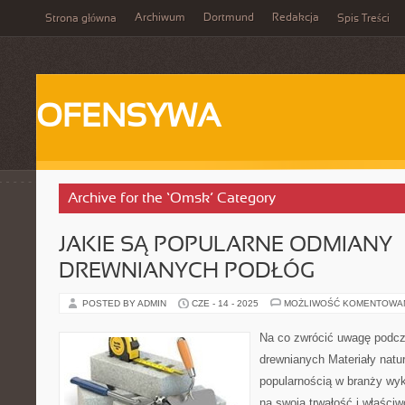
Archiwum
Dortmund
Redakcja
Strona główna
Spis Treści
OFENSYWA
Archive for the ‘Omsk’ Category
JAKIE SĄ POPULARNE ODMIANY
DREWNIANYCH PODŁÓG
POSTED BY ADMIN
CZE - 14 - 2025
MOŻLIWOŚĆ KOMENTOWA
Na co zwrócić uwagę podcz
drewnianych Materiały natur
popularnością w branży wy
na swoją trwałość i właściw