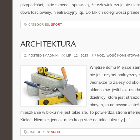
przypadłości, jakie szpecą i sprawiają, że człowiek czuje się nie
dowartościowany, nieatrakcyjny itp. Do takich dolegliwości przed
CATEGORIES:
SPORT
ARCHITEKTURA
POSTED BY ADMIN
LIP - 12 - 2025
MOŻLIWOŚĆ KOMENTOWAN
Wnętrze domu Miejsce zami
nie jest czymś praktyczny
Jednakże to zależy od okoli
składników. jeśli blok usad
dzielnicy, która jest strzeż
obcych, to na pewno jesteś
mieszkanie w bloku nie jest takie złe. To potwierdza strona inter
Kielce. Niemniej jednak mało kogo stać na takie luksusy […]
CATEGORIES:
SPORT