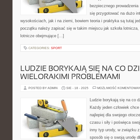
bezpiecznego prowadzenia 
się przygotować na dużo in
wysokościach, jak i na ziemi, bowiem teoria i praktyka są tutaj j
początku należy zapisać się w takim miejscu jak szkoła lotnicza
lotnicze obejmujące […]
CATEGORIES:
SPORT
LUDZIE BORYKAJĄ SIĘ NA CO DZI
WIELORAKIMI PROBLEMAMI
POSTED BY ADMIN
SIE - 18 - 2025
MOŻLIWOŚĆ KOMENTOWA
Ludzie borykają się na co d
Każdy jeden człowiek chce 
najlepiej dla swojego otocz
czasu i siły i poświęca s
inny typ urody, w związku 
sposób się o swoją urodę d