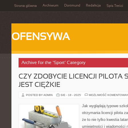
Archiwum
Dortmund
Redakcja
Strona główna
Spis Treści
OFENSYWA
Archive for the ‘Sport’ Category
CZY ZDOBYCIE LICENCJI PILOTA
JEST CIĘŻKIE
POSTED BY ADMIN
SIE - 18 - 2025
MOŻLIWOŚĆ KOMENTOWA
Jak wyglądają typowe szkol
otrzymania licencji pilota 
że to nie tylko kwestia lata
umiejętności i wiadomości 