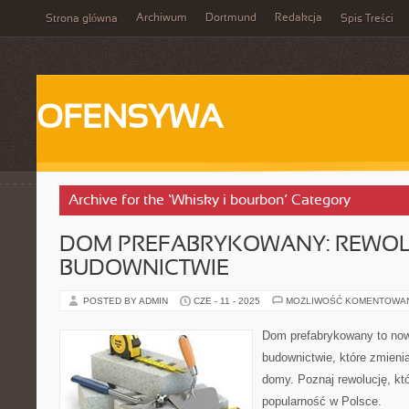
Archiwum
Dortmund
Redakcja
Strona główna
Spis Treści
OFENSYWA
Archive for the ‘Whisky i bourbon’ Category
DOM PREFABRYKOWANY: REWOL
BUDOWNICTWIE
POSTED BY ADMIN
CZE - 11 - 2025
MOŻLIWOŚĆ KOMENTOWA
Dom prefabrykowany to now
budownictwie, które zmieni
domy. Poznaj rewolucję, kt
popularność w Polsce.