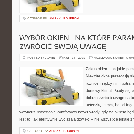
CATEGORIES:
WHISKY I BOURBON
WYBÓR OKIEN – NA KTÓRE PARA
ZWRÓCIĆ SWOJĄ UWAGĘ
POSTED BY ADMIN
KWI - 24 - 2025
MOŻLIWOŚĆ KOMENTOWA
Zakup okien – na jakie par
Niektóre okna prezentują si
różnice między nimi potraf
domowy klimat. Kiedy się p
dobrze zwrócić uwagę na to
ucieczkę ciepła, bo od tego
wewnątrz pozostanie komfortowo nawet wtedy, gdy za oknem będ
jest to, jak efektywnie wyciszają dźwięki – nie wszystkie lokale z
CATEGORIES:
WHISKY I BOURBON