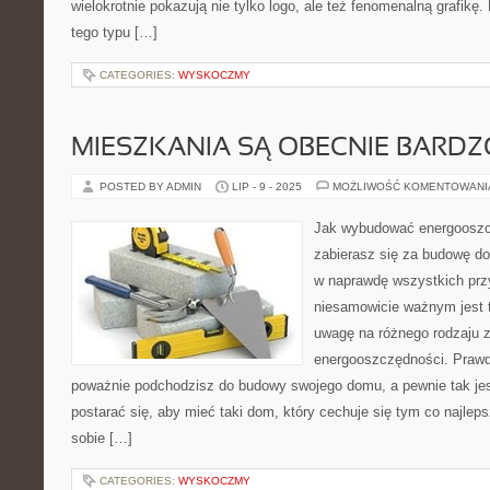
wielokrotnie pokazują nie tylko logo, ale też fenomenalną grafikę.
tego typu […]
CATEGORIES:
WYSKOCZMY
MIESZKANIA SĄ OBECNIE BARD
POSTED BY ADMIN
LIP - 9 - 2025
MOŻLIWOŚĆ KOMENTOWAN
Jak wybudować energoosz
zabierasz się za budowę do
w naprawdę wszystkich pr
niesamowicie ważnym jest 
uwagę na różnego rodzaju 
energooszczędności. Prawda 
poważnie podchodzisz do budowy swojego domu, a pewnie tak je
postarać się, aby mieć taki dom, który cechuje się tym co najlep
sobie […]
CATEGORIES:
WYSKOCZMY