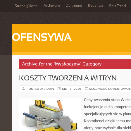
Archiwum
Dortmund
Redakcja
Strona główna
Spis Treści
OFENSYWA
Archive for the ‘Wyskoczmy’ Category
KOSZTY TWORZENIA WITRYN
POSTED BY ADMIN
SIE - 3 - 2025
MOŻLIWOŚĆ KOMENTOWAN
Ceny tworzenia stron W dz
funkcjonuje dużo kompetent
specjalizujących się w plan
Kontrahenci dzięki temu m
oferty oraz wyłonić dla sieb