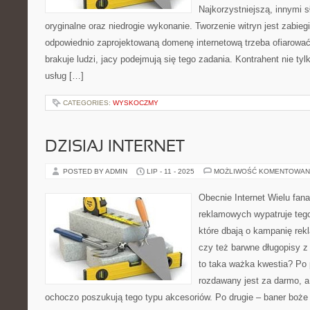
Najkorzystniejszą, innymi 
oryginalne oraz niedrogie wykonanie. Tworzenie witryn jest zabi
odpowiednio zaprojektowaną domenę internetową trzeba ofiarować
brakuje ludzi, jacy podejmują się tego zadania. Kontrahent nie ty
usług […]
CATEGORIES:
WYSKOCZMY
DZISIAJ INTERNET
POSTED BY ADMIN
LIP - 11 - 2025
MOŻLIWOŚĆ KOMENTOWAN
Obecnie Internet Wielu fa
reklamowych wypatruje tego 
które dbają o kampanię rek
czy też barwne długopisy z
to taka ważka kwestia? Po 
rozdawany jest za darmo, a
ochoczo poszukują tego typu akcesoriów. Po drugie – baner boże 