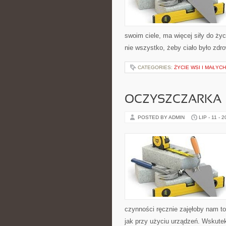
swoim ciele, ma więcej siły do ży
nie wszystko, żeby ciało było zdr
CATEGORIES:
ŻYCIE WSI I MAŁYC
OCZYSZCZARKA
POSTED BY ADMIN
LIP - 11 - 
czynności ręcznie zajęłoby nam to
jak przy użyciu urządzeń. Wskutek