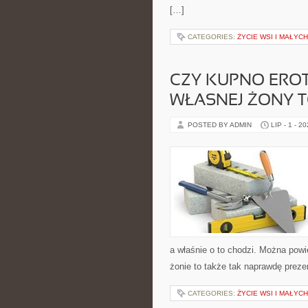
[…]
CATEGORIES:
ŻYCIE WSI I MAŁYC
CZY KUPNO EROT
WŁASNEJ ŻONY 
POSTED BY ADMIN
LIP - 1 - 2
a właśnie o to chodzi. Można powi
żonie to także tak naprawdę preze
CATEGORIES:
ŻYCIE WSI I MAŁYC