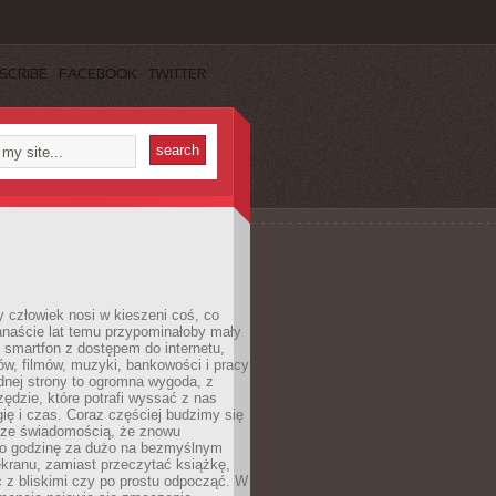
SCRIBE
FACEBOOK
TWITTER
 człowiek nosi w kieszeni coś, co
anaście lat temu przypominałoby mały
: smartfon z dostępem do internetu,
w, filmów, muzyki, bankowości i pracy
ednej strony to ogromna wygoda, z
rzędzie, które potrafi wyssać z nas
ię i czas. Coraz częściej budzimy się
 ze świadomością, że znowu
 o godzinę za dużo na bezmyślnym
ekranu, zamiast przeczytać książkę,
 z bliskimi czy po prostu odpocząć. W