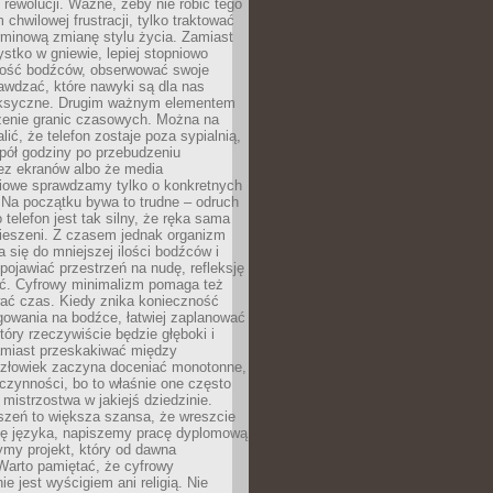
rewolucji. Ważne, żeby nie robić tego
chwilowej frustracji, tylko traktować
rminową zmianę stylu życia. Zamiast
tko w gniewie, lepiej stopniowo
ilość bodźców, obserwować swoje
rawdzać, które nawyki są dla nas
ksyczne. Drugim ważnym elementem
zenie granic czasowych. Można na
lić, że telefon zostaje poza sypialnią,
pół godziny po przebudzeniu
z ekranów albo że media
iowe sprawdzamy tylko o konkretnych
 Na początku bywa to trudne – odruch
 telefon jest tak silny, że ręka sama
kieszeni. Z czasem jednak organizm
 się do mniejszej ilości bodźców i
pojawiać przestrzeń na nudę, refleksję
ść. Cyfrowy minimalizm pomaga też
wać czas. Kiedy znika konieczność
gowania na bodźce, łatwiej zaplanować
który rzeczywiście będzie głęboki i
amiast przeskakiwać między
człowiek zaczyna doceniać monotonne,
czynności, bo to właśnie one często
mistrzostwa w jakiejś dziedzinie.
szeń to większa szansa, że wreszcie
ę języka, napiszemy pracę dyplomową
my projekt, który od dawna
Warto pamiętać, że cyfrowy
ie jest wyścigiem ani religią. Nie