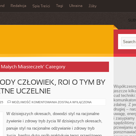
und
Redakcja
Tagi
Ukraina
Spis Treści
Żółty
SUB
 i Małych Miasteczek’ Category
ODY CZŁOWIEK, ROI O TYM BY
Współczesny
TNE UCZELNIE
jeszcze kilk
cud techniki
komunikatoró
KAŻDY
025
MOŻLIWOŚĆ KOMENTOWANIA
ZOSTAŁA WYŁĄCZONA
zdalnej. Z j
JEDEN
MŁODY
drugiej – na
CZŁOWIEK,
W dzisiejszych okresach, dowodzi styl na racjonalne
uwagę, energ
ROI
i zasypiamy
O
żywienie i zdrowy tryb życia W dzisiejszych okresach,
TYM
spędziliśmy
BY
przewijaniu 
panuje styl na racjonalne odżywianie i zdrowy tryb
PÓJŚĆ
porozmawiać
NA
życia. bardzo dużo osób praktykuje teraz przeróżnego
SŁAWETNE