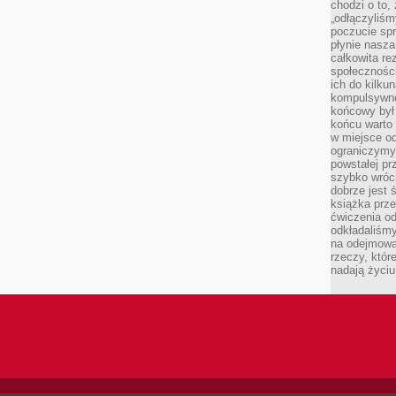
chodzi o to,
„odłączyliśm
poczucie spr
płynie nasza
całkowita r
społeczności
ich do kilku
kompulsywne
końcowy był
końcu warto 
w miejsce o
ograniczymy
powstałej pr
szybko wróc
dobrze jest 
książka prz
ćwiczenia od
odkładaliśmy
na odejmowa
rzeczy, któr
nadają życiu