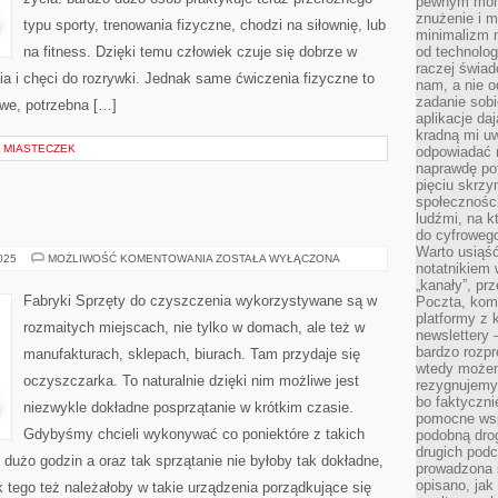
pewnym mome
UCZELNIE
znużenie i m
typu sporty, trenowania fizyczne, chodzi na siłownię, lub
minimalizm n
na fitness. Dzięki temu człowiek czuje się dobrze w
od technolog
raczej świad
cia i chęci do rozrywki. Jednak same ćwiczenia fizyczne to
nam, a nie o
zadanie sobi
owe, potrzebna […]
aplikacje daj
kradną mi u
H MIASTECZEK
odpowiadać 
naprawdę pot
pięciu skrzy
społecznośc
ludźmi, na 
do cyfrowego
Warto usiąść
OCZYSZCZARKA
2025
MOŻLIWOŚĆ KOMENTOWANIA
ZOSTAŁA WYŁĄCZONA
notatnikiem 
„kanały”, pr
Fabryki Sprzęty do czyszczenia wykorzystywane są w
Poczta, kom
platformy z 
rozmaitych miejscach, nie tylko w domach, ale też w
newslettery 
bardzo rozpr
manufakturach, sklepach, biurach. Tam przydaje się
wtedy może
oczyszczarka. To naturalnie dzięki nim możliwe jest
rezygnujemy
bo faktyczni
niezwykle dokładne posprzątanie w krótkim czasie.
pomocne wsp
Gdybyśmy chcieli wykonywać co poniektóre z takich
podobną drog
drugich podc
 dużo godzin a oraz tak sprzątanie nie byłoby tak dokładne,
prowadzona
opisano, ja
 tego też należałoby w takie urządzenia porządkujące się