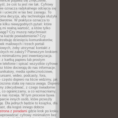
ncie pojawia się zmęczenie,
yśl, że coś tu jest nie tak. Cyfrowy
ie oznacza radykalnego odcięcia się
ii i ucieczki w las bez zasięgu. To
oma decyzja, aby technologia służyła
dwrotnie. W praktyce oznacza to
e kilku niewygodnych pytań: które
ą mi realną wartość, a które tylko
wagę? Czy muszę natychmiast
na każde powiadomienie? Czy
rzebuję dziesięciu komunikatorów,
nek mailowych i trzech portali
iowych, żeby utrzymać kontakt z
których mi zależy? Pierwszym krokiem
 minimalizmu jest inwentaryzacja.
 z kartką papieru lub prostym
w telefonie i spisać wszystkie cyfrowe
zez które docierają do nas informacje.
unikatory, media społecznościowe,
kursami, wideo, podcasty, fora,
– często dopiero na liście widzimy, jak
oszona stała się nasza uwaga. Dopiero
my zdecydować, z czego świadomie
, co ograniczamy, a co wzmacniamy,
e nas rozwija. W tym procesie bywa
arcie innych osób, które przeszły
ę. Dla jednych będzie to książka, dla
ast, dla kogoś innego dobrze
strona z poradami
gdzie krok po kroku
k wprowadzać cyfrowy minimalizm bez