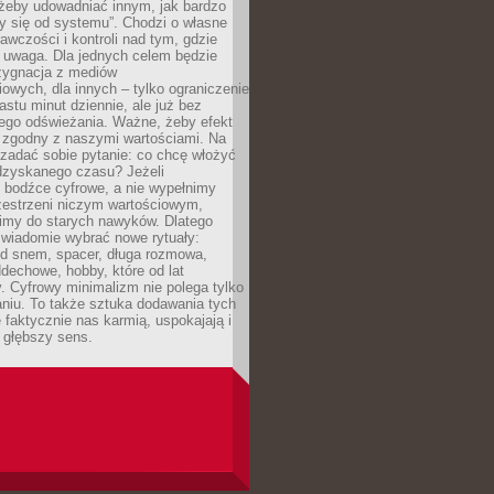
 żeby udowadniać innym, jak bardzo
y się od systemu”. Chodzi o własne
awczości i kontroli nad tym, gdzie
 uwaga. Dla jednych celem będzie
ezygnacja z mediów
owych, dla innych – tylko ograniczenie
nastu minut dziennie, ale już bez
go odświeżania. Ważne, żeby efekt
 zgodny z naszymi wartościami. Na
zadać sobie pytanie: co chcę włożyć
dzyskanego czasu? Jeżeli
 bodźce cyfrowe, a nie wypełnimy
zestrzeni niczym wartościowym,
imy do starych nawyków. Dlatego
świadomie wybrać nowe rytuały:
ed snem, spacer, długa rozmowa,
dechowe, hobby, które od lat
. Cyfrowy minimalizm nie polega tylko
niu. To także sztuka dodawania tych
e faktycznie nas karmią, uspokajają i
 głębszy sens.