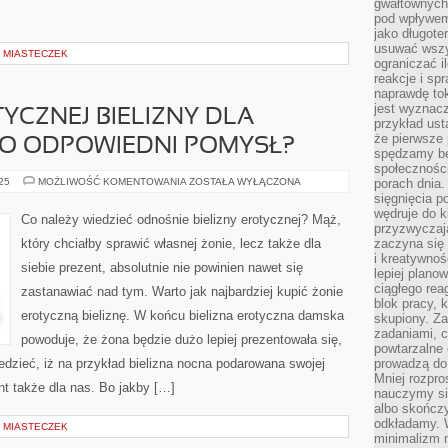
gwałtownych 
pod wpływem 
jako długote
usuwać wszys
H MIASTECZEK
ograniczać 
reakcje i sp
naprawdę to
jest wyznac
YCZNEJ BIELIZNY DLA
przykład usta
że pierwsze 
TO ODPOWIEDNI POMYSŁ?
spędzamy be
społecznośc
CZY
025
MOŻLIWOŚĆ KOMENTOWANIA
ZOSTAŁA WYŁĄCZONA
porach dnia.
KUPNO
sięgnięcia po
EROTYCZNEJ
wędruje do 
BIELIZNY
Co należy wiedzieć odnośnie bielizny erotycznej? Mąż,
DLA
przyzwyczaja
WŁASNEJ
który chciałby sprawić własnej żonie, lecz także dla
zaczyna się 
ŻONY
i kreatywno
TO
siebie prezent, absolutnie nie powinien nawet się
ODPOWIEDNI
lepiej plano
POMYSŁ?
ciągłego rea
zastanawiać nad tym. Warto jak najbardziej kupić żonie
blok pracy, 
erotyczną bieliznę. W końcu bielizna erotyczna damska
skupiony. Z
zadaniami, 
powoduje, że żona będzie dużo lepiej prezentowała się,
powtarzalne 
edzieć, iż na przykład bielizna nocna podarowana swojej
prowadzą do 
Mniej rozpro
nt także dla nas. Bo jakby […]
nauczymy si
albo skończy
odkładamy. 
H MIASTECZEK
minimalizm n