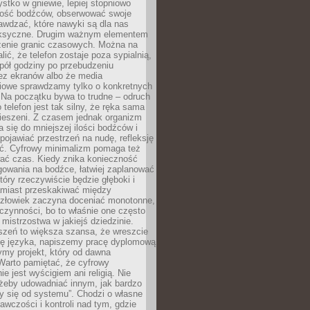
tko w gniewie, lepiej stopniowo
ilość bodźców, obserwować swoje
rawdzać, które nawyki są dla nas
ksyczne. Drugim ważnym elementem
zenie granic czasowych. Można na
lić, że telefon zostaje poza sypialnią,
pół godziny po przebudzeniu
z ekranów albo że media
iowe sprawdzamy tylko o konkretnych
 Na początku bywa to trudne – odruch
 telefon jest tak silny, że ręka sama
kieszeni. Z czasem jednak organizm
 się do mniejszej ilości bodźców i
pojawiać przestrzeń na nudę, refleksję
ść. Cyfrowy minimalizm pomaga też
wać czas. Kiedy znika konieczność
gowania na bodźce, łatwiej zaplanować
który rzeczywiście będzie głęboki i
amiast przeskakiwać między
człowiek zaczyna doceniać monotonne,
czynności, bo to właśnie one często
mistrzostwa w jakiejś dziedzinie.
szeń to większa szansa, że wreszcie
ę języka, napiszemy pracę dyplomową
my projekt, który od dawna
Warto pamiętać, że cyfrowy
ie jest wyścigiem ani religią. Nie
 żeby udowadniać innym, jak bardzo
y się od systemu”. Chodzi o własne
awczości i kontroli nad tym, gdzie