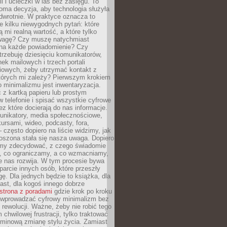
ii i ucieczki w las bez zasięgu. To
oma decyzja, aby technologia służyła
dwrotnie. W praktyce oznacza to
e kilku niewygodnych pytań: które
ą mi realną wartość, a które tylko
wagę? Czy muszę natychmiast
na każde powiadomienie? Czy
rzebuję dziesięciu komunikatorów,
nek mailowych i trzech portali
iowych, żeby utrzymać kontakt z
których mi zależy? Pierwszym krokiem
 minimalizmu jest inwentaryzacja.
 z kartką papieru lub prostym
w telefonie i spisać wszystkie cyfrowe
zez które docierają do nas informacje.
unikatory, media społecznościowe,
kursami, wideo, podcasty, fora,
– często dopiero na liście widzimy, jak
oszona stała się nasza uwaga. Dopiero
my zdecydować, z czego świadomie
, co ograniczamy, a co wzmacniamy,
e nas rozwija. W tym procesie bywa
arcie innych osób, które przeszły
ę. Dla jednych będzie to książka, dla
ast, dla kogoś innego dobrze
strona z poradami
gdzie krok po kroku
k wprowadzać cyfrowy minimalizm bez
rewolucji. Ważne, żeby nie robić tego
chwilowej frustracji, tylko traktować
rminową zmianę stylu życia. Zamiast