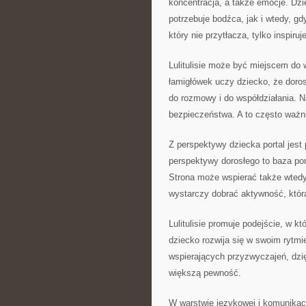
koncentracja, a także emocje. Dzi
potrzebuje bodźca, jak i wtedy, g
który nie przytłacza, tylko inspiruje
Lulitulisie może być miejscem do
łamigłówek uczy dziecko, że doros
do rozmowy i do współdziałania. N
bezpieczeństwa. A to często ważn
Z perspektywy dziecka portal jes
perspektywy dorosłego to baza pomy
Strona może wspierać także wted
wystarczy dobrać aktywność, któr
Lulitulisie promuje podejście, w k
dziecko rozwija się w swoim rytmi
wspierających przyzwyczajeń, dzię
większą pewność.
W warstwie językowej i komunikac