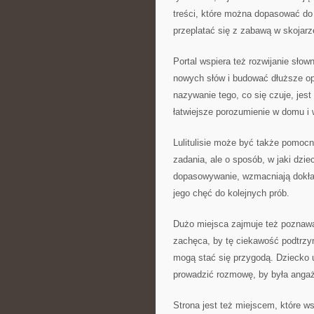
treści, które można dopasować do
przeplatać się z zabawą w skojarz
Portal wspiera też rozwijanie sło
nowych słów i budować dłuższe op
nazywanie tego, co się czuje, jes
łatwiejsze porozumienie w domu i w
Lulitulisie może być także pomocne
zadania, ale o sposób, w jaki dzie
dopasowywanie, wzmacniają dokład
jego chęć do kolejnych prób.
Dużo miejsca zajmuje też poznawan
zachęca, by tę ciekawość podtrz
mogą stać się przygodą. Dziecko u
prowadzić rozmowę, by była angaż
Strona jest też miejscem, które w