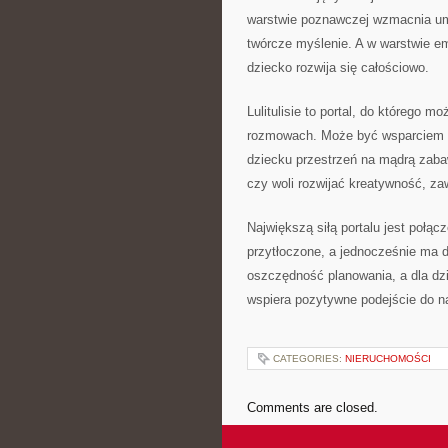
warstwie poznawczej wzmacnia umi
twórcze myślenie. A w warstwie em
dziecko rozwija się całościowo.
Lulitulisie to portal, do którego
rozmowach. Może być wsparciem w 
dziecku przestrzeń na mądrą zabaw
czy woli rozwijać kreatywność, za
Największą siłą portalu jest połąc
przytłoczone, a jednocześnie ma do
oszczędność planowania, a dla dzi
wspiera pozytywne podejście do na
CATEGORIES:
NIERUCHOMOŚCI
Comments are closed.