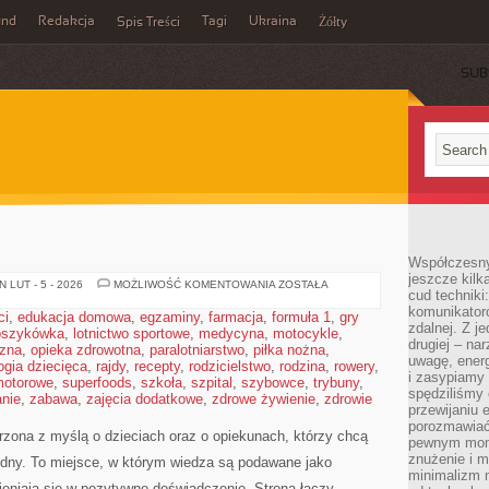
und
Redakcja
Tagi
Ukraina
Spis Treści
Żółty
SUB
Współczesny
jeszcze kilk
FIZYKA
 LUT - 5 - 2026
MOŻLIWOŚĆ KOMENTOWANIA
ZOSTAŁA
cud techniki
komunikatoró
ci
,
edukacja domowa
,
egzaminy
,
farmacja
,
formuła 1
,
gry
zdalnej. Z j
oszykówka
,
lotnictwo sportowe
,
medycyna
,
motocykle
,
drugiej – na
czna
,
opieka zdrowotna
,
paralotniarstwo
,
piłka nożna
,
uwagę, energ
ogia dziecięca
,
rajdy
,
recepty
,
rodzicielstwo
,
rodzina
,
rowery
,
i zasypiamy
motorowe
,
superfoods
,
szkoła
,
szpital
,
szybowce
,
trybuny
,
spędziliśmy
nie
,
zabawa
,
zajęcia dodatkowe
,
zdrowe żywienie
,
zdrowie
przewijaniu 
porozmawiać
worzona z myślą o dzieciach oraz o opiekunach, którzy chcą
pewnym mome
znużenie i m
dny. To miejsce, w którym wiedza są podawane jako
minimalizm n
eniają się w pozytywne doświadczenie. Strona łączy