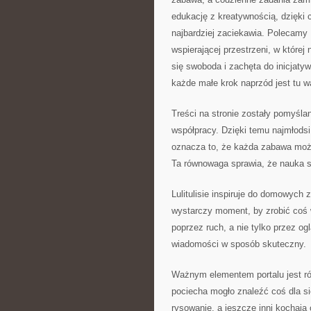
edukację z kreatywnością, dzięki
najbardziej zaciekawia. Polecamy
wspierającej przestrzeni, w której
się swoboda i zachęta do inicjaty
każde małe krok naprzód jest tu w
Treści na stronie zostały pomyślan
współpracy. Dzięki temu najmłodsi 
oznacza to, że każda zabawa moż
Ta równowaga sprawia, że nauka st
Lulitulisie inspiruje do domowyc
wystarczy moment, by zrobić coś w
poprzez ruch, a nie tylko przez o
wiadomości w sposób skuteczny.
Ważnym elementem portalu jest ró
pociecha mogło znaleźć coś dla si
rysowanie, a jeszcze inni kochają o