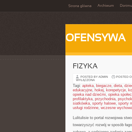
Archiwum
Dortm
Strona główna
OFENSYWA
FIZYKA
POSTED BY ADMIN
POSTED ON
WYŁĄCZONA
Tagi:
apteka
,
biegacze
,
dieta
,
dzie
edukacyjne
,
hokej
,
korepetycje
,
k
opieka nad dziećmi
,
opieka społe
profilaktyka
,
przychodnia
,
psychol
siatkówka
,
sporty halowe
,
sporty 
usługi rodzinne
,
wczesne wychowa
Lulitulisie to portal rozwojowa st
towarzyszyć rozwój w sposób łago
zabawa, a codzienne zadania zami