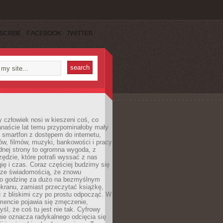
SCRIBE
FACEBOOK
TWITTER
 człowiek nosi w kieszeni coś, co
anaście lat temu przypominałoby mały
: smartfon z dostępem do internetu,
w, filmów, muzyki, bankowości i pracy
ednej strony to ogromna wygoda, z
rzędzie, które potrafi wyssać z nas
ię i czas. Coraz częściej budzimy się
 ze świadomością, że znowu
 o godzinę za dużo na bezmyślnym
ekranu, zamiast przeczytać książkę,
 z bliskimi czy po prostu odpocząć. W
ncie pojawia się zmęczenie,
yśl, że coś tu jest nie tak. Cyfrowy
ie oznacza radykalnego odcięcia się