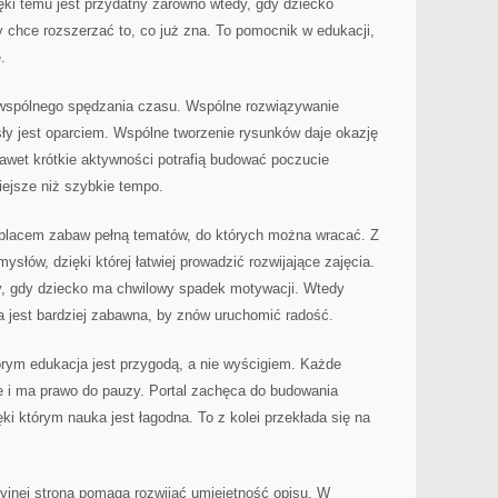
ęki temu jest przydatny zarówno wtedy, gdy dziecko
dy chce rozszerzać to, co już zna. To pomocnik w edukacji,
.
 wspólnego spędzania czasu. Wspólne rozwiązywanie
ły jest oparciem. Wspólne tworzenie rysunków daje okazję
awet krótkie aktywności potrafią budować poczucie
iejsze niż szybkie tempo.
t placem zabaw pełną tematów, do których można wracać. Z
słów, dzięki której łatwiej prowadzić rozwijające zajęcia.
y, gdy dziecko ma chwilowy spadek motywacji. Wtedy
a jest bardziej zabawna, by znów uruchomić radość.
tórym edukacja jest przygodą, a nie wyścigiem. Każde
e i ma prawo do pauzy. Portal zachęca do budowania
ki którym nauka jest łagodna. To z kolei przekłada się na
yjnej strona pomaga rozwijać umiejętność opisu. W