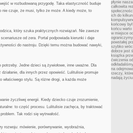
płynie nasza
e wejść w rozbudowaną przygodę. Taka elastyczność buduje
całkowita r
 nie czuje, że musi, tylko że może. A kiedy może, to
społeczności
ich do kilku
kompulsywne
końcowy był
końcu warto 
a rodzica, który szuka praktycznych rozwiązań. Nie zawsze
w miejsce o
ograniczymy
scenariusze od zera. Portal podpowiada kierunki i daje
powstałej pr
ktywności do nastroju. Dzięki temu można budować nawyki,
szybko wróc
dobrze jest 
książka prz
ćwiczenia od
odkładaliśmy
 potrzeby. Jedne dzieci są żywiołowe, inne uważne. Dla
na odejmowa
 działanie, dla innych przez opowieść. Lulitulisie promuje
rzeczy, któr
nadają życiu
o właściwego stylu. Są różne drogi, a każda może
wanie życzliwej energii. Kiedy dziecko czuje zrozumienie,
turalne: to część procesu. Lulitulisie zachęca, by traktować
 problem. Tak rodzi się wytrwałość.
ry rozwoju: mówienie, porównywanie, wyobraźnia,