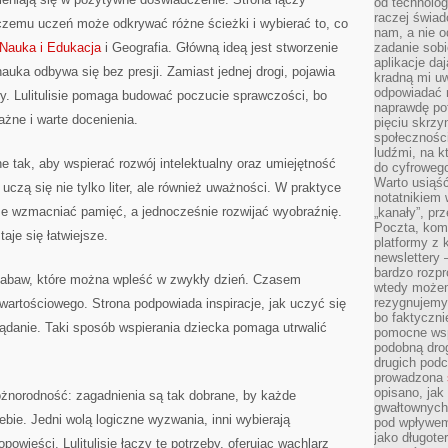
od technolog
raczej świad
 czemu uczeń może odkrywać różne ścieżki i wybierać to, co
nam, a nie o
Nauka i Edukacja
i Geografia. Główną ideą jest stworzenie
zadanie sobi
aplikacje daj
 nauka odbywa się bez presji. Zamiast jednej drogi, pojawia
kradną mi u
odpowiadać 
wy. Lulitulisie pomaga budować poczucie sprawczości, bo
naprawdę pot
ażne i warte docenienia.
pięciu skrzy
społecznośc
ludźmi, na 
e tak, aby wspierać rozwój intelektualny oraz umiejętność
do cyfrowego
Warto usiąść
uczą się nie tylko liter, ale również uważności. W praktyce
notatnikiem 
e wzmacniać pamięć, a jednocześnie rozwijać wyobraźnię.
„kanały”, pr
Poczta, kom
aje się łatwiejsze.
platformy z 
newslettery 
bardzo rozpr
h zabaw, które można wpleść w zwykły dzień. Czasem
wtedy może
rezygnujemy
artościowego. Strona podpowiada inspiracje, jak uczyć się
bo faktyczni
glądanie. Taki sposób wspierania dziecka pomaga utrwalić
pomocne wsp
podobną drog
drugich podc
prowadzona
opisano, ja
żnorodność: zagadnienia są tak dobrane, by każde
gwałtownych 
ebie. Jedni wolą logiczne wyzwania, inni wybierają
pod wpływem 
jako długote
powieści. Lulitulisie łączy te potrzeby, oferując wachlarz