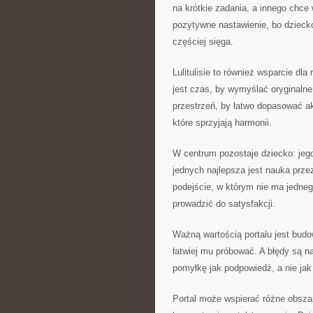
na krótkie zadania, a innego chc
pozytywne nastawienie, bo dziecko
częściej sięga.
Lulitulisie to również wsparcie dl
jest czas, by wymyślać oryginalne 
przestrzeń, by łatwo dopasować a
które sprzyjają harmonii.
W centrum pozostaje dziecko: jego
jednych najlepsza jest nauka przez
podejście, w którym nie ma jedneg
prowadzić do satysfakcji.
Ważną wartością portalu jest budo
łatwiej mu próbować. A błędy są na
pomyłkę jak podpowiedź, a nie jak
Portal może wspierać różne obsza