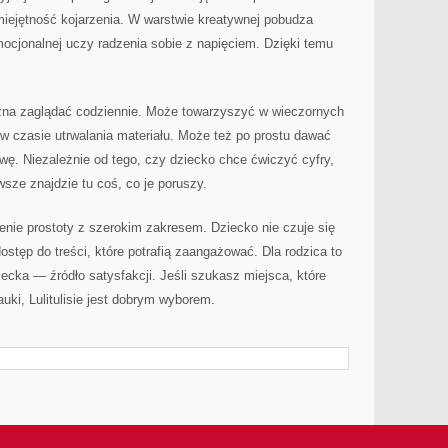
ejętność kojarzenia. W warstwie kreatywnej pobudza
ocjonalnej uczy radzenia sobie z napięciem. Dzięki temu
 można zaglądać codziennie. Może towarzyszyć w wieczornych
czasie utrwalania materiału. Może też po prostu dawać
ę. Niezależnie od tego, czy dziecko chce ćwiczyć cyfry,
wsze znajdzie tu coś, co je poruszy.
zenie prostoty z szerokim zakresem. Dziecko nie czuje się
stęp do treści, które potrafią zaangażować. Dla rodzica to
ecka — źródło satysfakcji. Jeśli szukasz miejsca, które
uki, Lulitulisie jest dobrym wyborem.