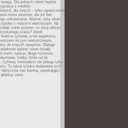
 uwaga. Dla jednych celem będzie
ezygnacja z mediów
owych, dla innych – tylko ograniczenie
nastu minut dziennie, ale już bez
go odświeżania. Ważne, żeby efekt
 zgodny z naszymi wartościami. Na
zadać sobie pytanie: co chcę włożyć
dzyskanego czasu? Jeżeli
 bodźce cyfrowe, a nie wypełnimy
zestrzeni niczym wartościowym,
imy do starych nawyków. Dlatego
świadomie wybrać nowe rytuały:
ed snem, spacer, długa rozmowa,
dechowe, hobby, które od lat
. Cyfrowy minimalizm nie polega tylko
niu. To także sztuka dodawania tych
e faktycznie nas karmią, uspokajają i
 głębszy sens.