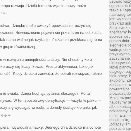
usuwać wszys
 etapu rozwoju. Dzięki temu rozwijanie mowy może
ograniczać 
reakcje i sp
enia.
naprawdę to
jest wyznac
przykład usta
wnictwa. Dziecko może ćwiczyć opowiadanie, uczyć się
że pierwsze 
spędzamy be
owieści. Równocześnie pojawia się przestrzeń na odczucia:
społecznośc
t tak samo ważne jak czytanie. Z czasem przekłada się to na
porach dnia.
sięgnięcia po
 grupie rówieśniczej.
wędruje do 
przyzwyczaja
zaczyna się 
 w rozwijaniu umiejętności analizy. Nie chodzi tylko o
i kreatywno
cko uczy się klasyfikować. Proste aktywności, takie jak
lepiej plano
ciągłego rea
ność. Kiedy dziecko zauważa, że potrafi rozwiązać, rośnie
blok pracy, 
skupiony. Z
zadaniami, 
powtarzalne 
ie świata. Dzieci kochają pytania: dlaczego?. Portal
prowadzą do 
Mniej rozpro
ymywać. W ten sposób zwykłe sytuacje — wizyta w parku —
nauczymy si
albo skończy
czy się wyciągać wnioski, a dorosły dostaje kierunki, jak
odkładamy. 
ująca.
minimalizm n
chodzi o to,
„odłączyliśm
spiera indywidualną naukę. Jednego dnia dziecko ma ochotę
poczucie spr