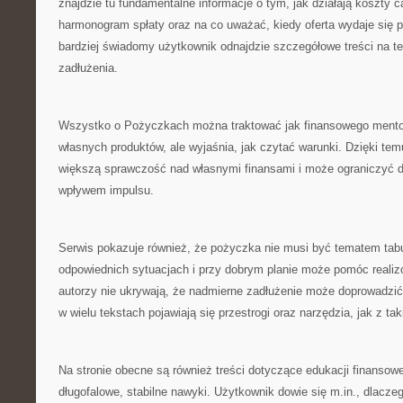
znajdzie tu fundamentalne informacje o tym, jak działają koszty c
harmonogram spłaty oraz na co uważać, kiedy oferta wydaje się po
bardziej świadomy użytkownik odnajdzie szczegółowe treści na t
zadłużenia.
Wszystko o Pożyczkach można traktować jak finansowego mentora
własnych produktów, ale wyjaśnia, jak czytać warunki. Dzięki tem
większą sprawczość nad własnymi finansami i może ograniczyć d
wpływem impulsu.
Serwis pokazuje również, że pożyczka nie musi być tematem tabu
odpowiednich sytuacjach i przy dobrym planie może pomóc reali
autorzy nie ukrywają, że nadmierne zadłużenie może doprowadzić 
w wielu tekstach pojawiają się przestrogi oraz narzędzia, jak z ta
Na stronie obecne są również treści dotyczące edukacji finansowe
długofalowe, stabilne nawyki. Użytkownik dowie się m.in., dlacz