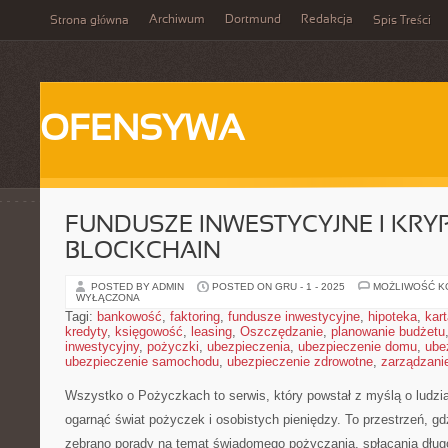
Archiwum
Dortmund
Redakcja
Strona główna
Spis Treści
OFENSYWA
FUNDUSZE INWESTYCYJNE I KRY
BLOCKCHAIN
POSTED BY ADMIN
POSTED ON GRU - 1 - 2025
MOŻLIWOŚĆ 
WYŁĄCZONA
Tagi:
bankowość
,
faktoring
,
fundusze inwestycyjne
,
hipoteka
,
kar
kredyty
,
księgowość
,
leasing
,
Oszczędzanie
,
planowanie budżetu
inwestycyjny
,
pożyczki
,
ubezpieczenia
,
ubezpieczenie domu
,
ube
ubezpieczenie samochodu
,
ubezpieczenie zdrowotne
,
zarządzani
Wszystko o Pożyczkach to serwis, który powstał z myślą o ludziac
ogarnąć świat pożyczek i osobistych pieniędzy. To przestrzeń, g
zebrano porady na temat świadomego pożyczania, spłacania dług