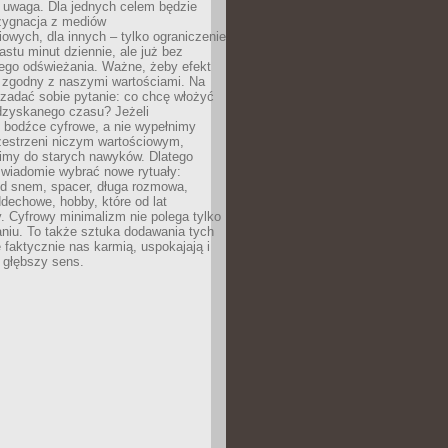
 uwaga. Dla jednych celem będzie
ezygnacja z mediów
owych, dla innych – tylko ograniczenie
nastu minut dziennie, ale już bez
go odświeżania. Ważne, żeby efekt
 zgodny z naszymi wartościami. Na
zadać sobie pytanie: co chcę włożyć
dzyskanego czasu? Jeżeli
 bodźce cyfrowe, a nie wypełnimy
zestrzeni niczym wartościowym,
imy do starych nawyków. Dlatego
świadomie wybrać nowe rytuały:
ed snem, spacer, długa rozmowa,
dechowe, hobby, które od lat
. Cyfrowy minimalizm nie polega tylko
niu. To także sztuka dodawania tych
e faktycznie nas karmią, uspokajają i
 głębszy sens.