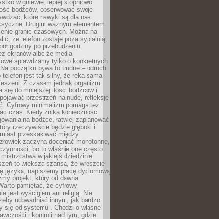
tko w gniewie, lepiej stopniowo
ilość bodźców, obserwować swoje
rawdzać, które nawyki są dla nas
ksyczne. Drugim ważnym elementem
zenie granic czasowych. Można na
lić, że telefon zostaje poza sypialnią,
pół godziny po przebudzeniu
z ekranów albo że media
iowe sprawdzamy tylko o konkretnych
 Na początku bywa to trudne – odruch
 telefon jest tak silny, że ręka sama
kieszeni. Z czasem jednak organizm
 się do mniejszej ilości bodźców i
pojawiać przestrzeń na nudę, refleksję
ść. Cyfrowy minimalizm pomaga też
wać czas. Kiedy znika konieczność
gowania na bodźce, łatwiej zaplanować
który rzeczywiście będzie głęboki i
amiast przeskakiwać między
człowiek zaczyna doceniać monotonne,
czynności, bo to właśnie one często
mistrzostwa w jakiejś dziedzinie.
szeń to większa szansa, że wreszcie
ę języka, napiszemy pracę dyplomową
my projekt, który od dawna
Warto pamiętać, że cyfrowy
ie jest wyścigiem ani religią. Nie
 żeby udowadniać innym, jak bardzo
y się od systemu”. Chodzi o własne
awczości i kontroli nad tym, gdzie