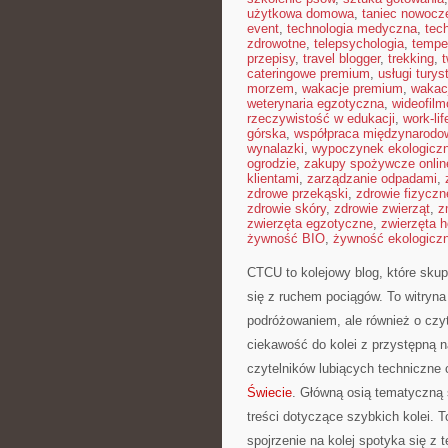
użytkowa domowa
,
taniec nowocz
event
,
technologia medyczna
,
tec
zdrowotne
,
telepsychologia
,
tempe
przepisy
,
travel blogger
,
trekking
,
cateringowe premium
,
usługi tury
morzem
,
wakacje premium
,
wakac
weterynaria egzotyczna
,
wideofil
rzeczywistość w edukacji
,
work-li
górska
,
współpraca międzynarodo
wynalazki
,
wypoczynek ekologicz
ogrodzie
,
zakupy spożywcze onlin
klientami
,
zarządzanie odpadami
,
zdrowe przekąski
,
zdrowie fizyczn
zdrowie skóry
,
zdrowie zwierząt
,
z
zwierzęta egzotyczne
,
zwierzęta 
żywność BIO
,
żywność ekologiczn
CTCU to kolejowy blog, które skupi
się z ruchem pociągów. To witryna
podróżowaniem, ale również o czy
ciekawość do kolei z przystępną 
czytelników lubiących techniczne 
Świecie
. Główną osią tematyczną 
treści dotyczące szybkich kolei. 
spojrzenie na kolej spotyka się z