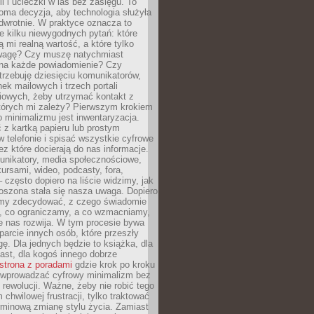
ii i ucieczki w las bez zasięgu. To
oma decyzja, aby technologia służyła
dwrotnie. W praktyce oznacza to
e kilku niewygodnych pytań: które
ą mi realną wartość, a które tylko
wagę? Czy muszę natychmiast
na każde powiadomienie? Czy
rzebuję dziesięciu komunikatorów,
nek mailowych i trzech portali
iowych, żeby utrzymać kontakt z
których mi zależy? Pierwszym krokiem
 minimalizmu jest inwentaryzacja.
 z kartką papieru lub prostym
w telefonie i spisać wszystkie cyfrowe
zez które docierają do nas informacje.
unikatory, media społecznościowe,
kursami, wideo, podcasty, fora,
– często dopiero na liście widzimy, jak
oszona stała się nasza uwaga. Dopiero
my zdecydować, z czego świadomie
, co ograniczamy, a co wzmacniamy,
e nas rozwija. W tym procesie bywa
arcie innych osób, które przeszły
ę. Dla jednych będzie to książka, dla
ast, dla kogoś innego dobrze
strona z poradami
gdzie krok po kroku
k wprowadzać cyfrowy minimalizm bez
rewolucji. Ważne, żeby nie robić tego
chwilowej frustracji, tylko traktować
rminową zmianę stylu życia. Zamiast