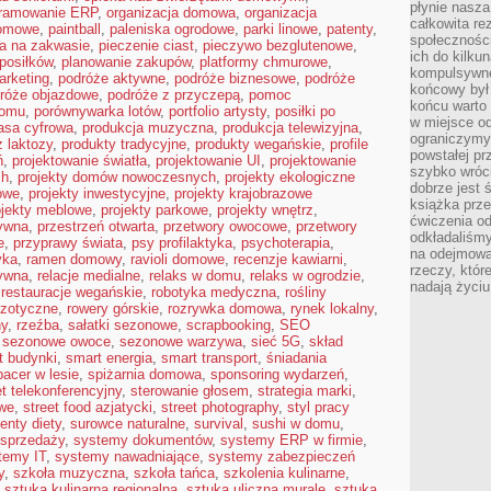
płynie nasza
gramowanie ERP
,
organizacja domowa
,
organizacja
całkowita r
domowe
,
paintball
,
paleniska ogrodowe
,
parki linowe
,
patenty
,
społeczności
ba na zakwasie
,
pieczenie ciast
,
pieczywo bezglutenowe
,
ich do kilku
posiłków
,
planowanie zakupów
,
platformy chmurowe
,
kompulsywne
arketing
,
podróże aktywne
,
podróże biznesowe
,
podróże
końcowy był
róże objazdowe
,
podróże z przyczepą
,
pomoc
końcu warto 
domu
,
porównywarka lotów
,
portfolio artysty
,
posiłki po
w miejsce o
asa cyfrowa
,
produkcja muzyczna
,
produkcja telewizyjna
,
ograniczymy
 laktozy
,
produkty tradycyjne
,
produkty wegańskie
,
profile
powstałej pr
ń
,
projektowanie światła
,
projektowanie UI
,
projektowanie
szybko wróc
ch
,
projekty domów nowoczesnych
,
projekty ekologiczne
dobrze jest 
mowe
,
projekty inwestycyjne
,
projekty krajobrazowe
książka prz
ojekty meblowe
,
projekty parkowe
,
projekty wnętrz
,
ćwiczenia od
tywna
,
przestrzeń otwarta
,
przetwory owocowe
,
przetwory
odkładaliśmy
e
,
przyprawy świata
,
psy profilaktyka
,
psychoterapia
,
na odejmowa
yka
,
ramen domowy
,
ravioli domowe
,
recenzje kawiarni
,
rzeczy, któr
ywna
,
relacje medialne
,
relaks w domu
,
relaks w ogrodzie
,
nadają życiu
,
restauracje wegańskie
,
robotyka medyczna
,
rośliny
gzotyczne
,
rowery górskie
,
rozrywka domowa
,
rynek lokalny
,
ny
,
rzeźba
,
sałatki sezonowe
,
scrapbooking
,
SEO
,
sezonowe owoce
,
sezonowe warzywa
,
sieć 5G
,
skład
t budynki
,
smart energia
,
smart transport
,
śniadania
pacer w lesie
,
spiżarnia domowa
,
sponsoring wydarzeń
,
t telekonferencyjny
,
sterowanie głosem
,
strategia marki
,
owe
,
street food azjatycki
,
street photography
,
styl pracy
enty diety
,
surowce naturalne
,
survival
,
sushi w domu
,
sprzedaży
,
systemy dokumentów
,
systemy ERP w firmie
,
temy IT
,
systemy nawadniające
,
systemy zabezpieczeń
y
,
szkoła muzyczna
,
szkoła tańca
,
szkolenia kulinarne
,
,
sztuka kulinarna regionalna
,
sztuka uliczna murale
,
sztuka