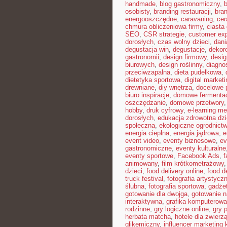
handmade
,
blog gastronomiczny
,
b
osobisty
,
branding restauracji
,
bran
energooszczędne
,
caravaning
,
cer
chmura obliczeniowa firmy
,
ciast
SEO
,
CSR strategie
,
customer ex
dorosłych
,
czas wolny dzieci
,
dani
degustacja win
,
degustacje
,
dekor
gastronomii
,
design firmowy
,
desig
biurowych
,
design roślinny
,
diagno
przeciwzapalna
,
dieta pudełkowa
,
dietetyka sportowa
,
digital marketi
drewniane
,
diy wnętrza
,
docelowe p
biuro inspiracje
,
domowe fermenta
oszczędzanie
,
domowe przetwory
hobby
,
druk cyfrowy
,
e-learning m
dorosłych
,
edukacja zdrowotna dzi
społeczna
,
ekologiczne ogrodnict
energia cieplna
,
energia jądrowa
,
e
event video
,
eventy biznesowe
,
ev
gastronomiczne
,
eventy kulturalne
eventy sportowe
,
Facebook Ads
,
f
animowany
,
film krótkometrażowy
dzieci
,
food delivery online
,
food d
truck festival
,
fotografia artystycz
ślubna
,
fotografia sportowa
,
gadże
gotowanie dla dwojga
,
gotowanie n
interaktywna
,
grafika komputerow
rodzinne
,
gry logiczne online
,
gry 
herbata matcha
,
hotele dla zwierzą
glikemiczny
,
influencer marketing