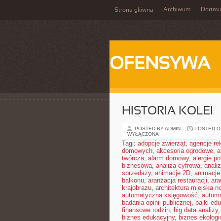
Archiwum
Dortm
Strona główna
OFENSYWA
HISTORIA KOLEI
POSTED BY ADMIN
POSTED ON
WYŁĄCZONA
Tagi:
adopcje zwierząt
,
agencje r
domowych
,
akcesoria ogrodowe
,
a
twórcza
,
alarm domowy
,
alergie 
biznesowa
,
analiza cyfrowa
,
anali
sprzedaży
,
animacje 2D
,
animacje
balkonu
,
aranżacja restauracji
,
ara
krajobrazu
,
architektura miejska 
automatyczna księgowość
,
autom
badania opinii publicznej
,
bajki ed
finansowe rodzin
,
big data analizy
biznes edukacyjny
,
biznes ekologi