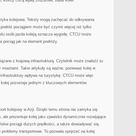
, którzy chcą lepiej zrozumieć świat kolei.
tyka kolejowa. Teksty mogą zachęcać do odkrywania
e podróż pociągiem może być czymś więcej niż tylko
ielu osób jazda koleją oznacza wygodę. CTCU może
na pociąg jak na element podróży.
ązane z krajową infrastrukturą. Czytelnik może znaleźć tu
y miastami. Takie artykuły są ważne, ponieważ kolej w
j infrastruktury wpływa na turystykę. CTCU może więc
 kolej pozostaje jednym z kluczowych elementów
ort kolejowy w Azji. Dzięki temu strona nie zamyka się
, ale prezentuje kolej jako zjawisko dynamicznie rozwijające
ńskie pociągi dużych prędkości, a także dowiadywać się,
e problemy transportowe. To pozwala spojrzeć na kolej