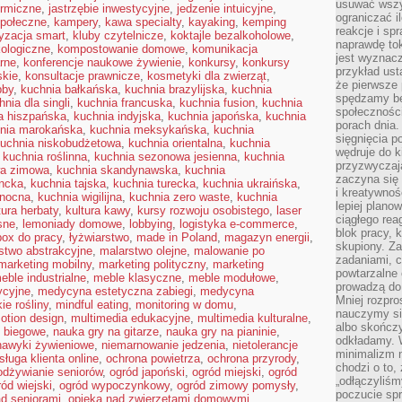
usuwać wszys
ermiczne
,
jastrzębie inwestycyjne
,
jedzenie intuicyjne
,
ograniczać 
połeczne
,
kampery
,
kawa specialty
,
kayaking
,
kemping
reakcje i sp
yzacja smart
,
kluby czytelnicze
,
koktajle bezalkoholowe
,
naprawdę to
kologiczne
,
kompostowanie domowe
,
komunikacja
jest wyznac
arne
,
konferencje naukowe żywienie
,
konkursy
,
konkursy
przykład usta
skie
,
konsultacje prawnicze
,
kosmetyki dla zwierząt
,
że pierwsze 
bby
,
kuchnia bałkańska
,
kuchnia brazylijska
,
kuchnia
spędzamy be
hnia dla singli
,
kuchnia francuska
,
kuchnia fusion
,
kuchnia
społecznośc
a hiszpańska
,
kuchnia indyjska
,
kuchnia japońska
,
kuchnia
porach dnia.
nia marokańska
,
kuchnia meksykańska
,
kuchnia
sięgnięcia po
uchnia niskobudżetowa
,
kuchnia orientalna
,
kuchnia
wędruje do 
,
kuchnia roślinna
,
kuchnia sezonowa jesienna
,
kuchnia
przyzwyczaja
wa zimowa
,
kuchnia skandynawska
,
kuchnia
zaczyna się 
encka
,
kuchnia tajska
,
kuchnia turecka
,
kuchnia ukraińska
,
i kreatywno
anocna
,
kuchnia wigilijna
,
kuchnia zero waste
,
kuchnia
lepiej plano
tura herbaty
,
kultura kawy
,
kursy rozwoju osobistego
,
laser
ciągłego rea
sne
,
lemoniady domowe
,
lobbying
,
logistyka e-commerce
,
blok pracy, 
box do pracy
,
łyżwiarstwo
,
made in Poland
,
magazyn energii
,
skupiony. Z
stwo abstrakcyjne
,
malarstwo olejne
,
malowanie po
zadaniami, 
marketing mobilny
,
marketing polityczny
,
marketing
powtarzalne 
eble industrialne
,
meble klasyczne
,
meble modułowe
,
prowadzą do 
ycyjne
,
medycyna estetyczna zabiegi
,
medycyna
Mniej rozpro
ie rośliny
,
mindful eating
,
monitoring w domu
,
nauczymy si
otion design
,
multimedia edukacyjne
,
multimedia kulturalne
,
albo skończy
o biegowe
,
nauka gry na gitarze
,
nauka gry na pianinie
,
odkładamy. 
nawyki żywieniowe
,
niemarnowanie jedzenia
,
nietolerancje
minimalizm n
sługa klienta online
,
ochrona powietrza
,
ochrona przyrody
,
chodzi o to,
odżywianie seniorów
,
ogród japoński
,
ogród miejski
,
ogród
„odłączyliśm
ród wiejski
,
ogród wypoczynkowy
,
ogród zimowy pomysły
,
poczucie spr
ad seniorami
,
opieka nad zwierzętami domowymi
,