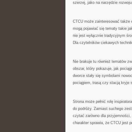
szerzej, jako na narzędzie rozwoj
CTCU może zainteresować także os
mogą pojawiać się tematy takie ja
nie jest wyłącznie tradycyjnym śr
Dla czytelników ciekawych technik
Nie brakuje tu również tematów zwi
obszar, który pokazuje, jak pociąg
dworce stały się symbolami now
pociągiem, trasą czy stacją kryje 
Strona może pełnić rolę inspirator
do podróży. Zamiast suchego zesta
czytać zarówno dla przyjemności, 
charakter sprawia, że CTCU jest p