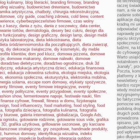
od technolog
log kulinarny
,
blog literacki
,
branding firmowy
,
branding
raczej świad
ding wizualny
,
budownictwo drewniane
,
budownictwo
nam, a nie o
amika artystyczna
,
chatboty
,
chirurgia rekonstrukcyjna
,
zadanie sobi
a domowe
,
city guide
,
coaching zdrowia
,
cold brew
,
content
aplikacje daj
perience
,
cyberbezpieczeństwo firmowe
,
czas wolny
kradną mi u
a z kaszy
,
dania z ryżu
,
dania z soczewicy
,
data center
,
odpowiadać 
owanie tortów
,
dermatologia
,
desery bez cukru
,
design dla
naprawdę pot
n funkcjonalny
,
design graficzny
,
design lamp
,
design mebli
pięciu skrzy
styka laboratoryjna
,
dieta lekkostrawna
,
dieta
społecznośc
dieta śródziemnomorska dla początkujących
,
dieta zwierząt
,
ludźmi, na 
ng
,
diy dekoracje świąteczne
,
diy kosmetyki
,
diy meble
do cyfrowego
rofile klientów
,
dom pod klucz
,
domowa pizzeria
,
domowe
Warto usiąść
cje
,
domowe makarony
,
domowe nalewki
,
domowe
notatnikiem 
,
doradztwo dietetyczne
,
doradztwo ogrodnicze
,
druk 3d
„kanały”, pr
edyczny
,
edukacja artystyczna dzieci
,
edukacja finansowa
Poczta, kom
eci
,
edukacja zdrowotna szkolna
,
ekologia miejska
,
ekologia
platformy z 
wo
,
ekonomia społeczna
,
ekoturystyka
,
elektronika mobilna
,
newslettery 
nergia solarna
,
escape room domowy
,
etykiety spożywcze
,
bardzo rozpr
enty filmowe
,
eventy firmowe integracyjne
,
eventy
wtedy może
,
eventy polityczne
,
eventy przygodowe
,
eventy społeczne
,
rezygnujemy
ashion show
,
fermentowane napoje
,
festiwale nauki
,
film
bo faktyczni
,
finanse cyfrowe
,
firewall
,
fitness w domu
,
fizjoterapia
pomocne wsp
esign
,
food influencerzy
,
food marketing
,
food styling
,
food
podobną drog
na
,
fotografia dziecięca
,
fotografia kulinarna
,
fotografia
drugich podc
ty biurowe
,
galeria internetowa
,
globalizacja
,
Google Ads
,
prowadzona
a ognisku
,
gotowanie rodzinne
,
gotowanie sous vide
,
grafika
opisano, ja
a 3D
,
grafika użytkowa
,
grillowanie sezonowe
,
gry karciane
gwałtownych 
planszowe strategiczne
,
gry zespołowe
,
handmade produkty
,
pod wpływem 
t
,
hummus domowy
,
identyfikacja wizualna
,
indeks
jako długote
 kampanie
,
inspekcje budowlane
,
integracja outdoor
,