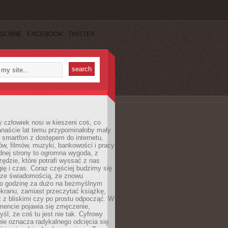
SCRIBE
FACEBOOK
TWITTER
 człowiek nosi w kieszeni coś, co
anaście lat temu przypominałoby mały
: smartfon z dostępem do internetu,
w, filmów, muzyki, bankowości i pracy
ednej strony to ogromna wygoda, z
rzędzie, które potrafi wyssać z nas
ię i czas. Coraz częściej budzimy się
 ze świadomością, że znowu
 o godzinę za dużo na bezmyślnym
ekranu, zamiast przeczytać książkę,
 z bliskimi czy po prostu odpocząć. W
ncie pojawia się zmęczenie,
yśl, że coś tu jest nie tak. Cyfrowy
ie oznacza radykalnego odcięcia się