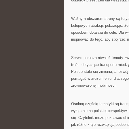
odbiorcy przestrzeń dla wszystkich
Ważnym obszarem strony są turys
kolejowych atrakcji, pokazując, ż
sposobem dotarcia do celu. Dla w
inspirować do tego, aby spojrzeć 
Serwis porusza również tematy zwi
treści dotyczące transportu międz
Polsce stale się zmienia, a rozwó
pomagać w zrozumieniu, dlaczego
zrównoważonej mobilności.
Osobną częścią tematyki są transp
wyłącznie na polskiej perspektywie
się. Czytelnik może poznawać chi
jak różne kraje rozwiązują podobn