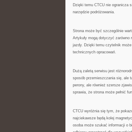
Dzięki temu CTCU nie ogranicza si
narzędzie podróżowania.
Strona może być szczególnie warto
Artykuły mogą dotyczyć zarówno r
jazdy. Dzięki temu czytelnik może 
technicznych opracowań.
Dużą zaletą serwisu jest różnorodn
sposób przemieszczania się, ale 
perony, ale również szersze zjawis
sprawia, że strona może pełnić fu
CTCU wyróżnia się tym, że pokazuj
najciekawsze będą kolej magnetycz
osoba może szukać informacji o bi