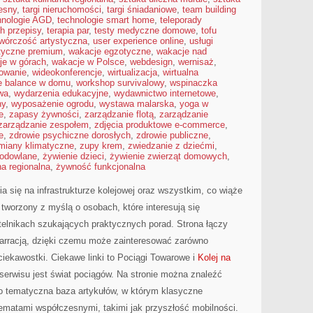
esny
,
targi nieruchomości
,
targi śniadaniowe
,
team building
hnologie AGD
,
technologie smart home
,
teleporady
h przepisy
,
terapia par
,
testy medyczne domowe
,
tofu
twórczość artystyczna
,
user experience online
,
usługi
styczne premium
,
wakacje egzotyczne
,
wakacje nad
je w górach
,
wakacje w Polsce
,
webdesign
,
wernisaż
,
mowanie
,
wideokonferencje
,
wirtualizacja
,
wirtualna
fe balance w domu
,
workshop survivalowy
,
wspinaczka
wa
,
wydarzenia edukacyjne
,
wydawnictwo internetowe
,
ny
,
wyposażenie ogrodu
,
wystawa malarska
,
yoga w
e
,
zapasy żywności
,
zarządzanie flotą
,
zarządzanie
zarządzanie zespołem
,
zdjęcia produktowe e-commerce
,
e
,
zdrowie psychiczne dorosłych
,
zdrowie publiczne
,
miany klimatyczne
,
zupy krem
,
zwiedzanie z dziećmi
,
hodowlane
,
żywienie dzieci
,
żywienie zwierząt domowych
,
a regionalna
,
żywność funkcjonalna
a się na infrastrukturze kolejowej oraz wszystkim, co wiąże
 tworzony z myślą o osobach, które interesują się
telnikach szukających praktycznych porad. Strona łączy
narracją, dzięki czemu może zainteresować zarówno
ciekawostki. Ciekawe linki to Pociągi Towarowe i
Kolej na
serwisu jest świat pociągów. Na stronie można znaleźć
To tematyczna baza artykułów, w którym klasyczne
 tematami współczesnymi, takimi jak przyszłość mobilności.