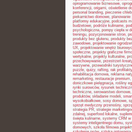
oprogramowanie biznesowe
,
opro
konferencji
,
origami
,
oświetlenie 
personal branding
,
pieczenie chle
piekarnictwo domowe
,
planowanie 
platformy edukacyjne
,
podcasts m
budżetowe
,
podróże kulinarne
,
pod
psychologiczna
,
pompy ciepła w 
treningu
,
pozycjonowanie stron
,
pr
produkty bez glutenu
,
produkty bez
zawodowe
,
projektowanie ogrodze
UX
,
projektowanie wnętrz biurowy
społeczne
,
projekty graficzne fir
wertykalne
,
projekty kulturalne
,
pr
przechowywanie
,
przestrzeń krea
warzywne
,
przewodniki turystyczn
puzzle
,
quizy
,
rafting
,
rak profilakt
rehabilitacja domowa
,
reklama nat
remarketing
,
restauracje premium
doniczkowe pielęgnacja
,
rośliny e
rynki surowców
,
rysunek technicz
techniczne
,
serowarstwo domowe
produktów
,
składanie modeli
,
smar
wysokobiałkowe
,
sosy domowe
,
s
sprzęt medyczny przenośny
,
sprzę
strategia PR
,
strategie marketing
zdalnej
,
superfood lokalne
,
suplem
święta kulinarne
,
systemy CRM w 
systemy inteligentnego domu
,
sys
domowych
,
szkoła filmowa projekt
szkolenie psów
,
sztuka gotowania