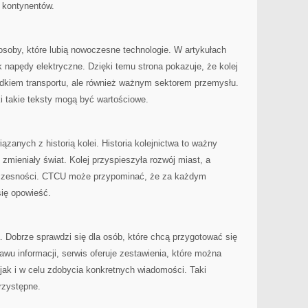
u kontynentów.
oby, które lubią nowoczesne technologie. W artykułach
k napędy elektryczne. Dzięki temu strona pokazuje, że kolej
odkiem transportu, ale również ważnym sektorem przemysłu.
i takie teksty mogą być wartościowe.
ązanych z historią kolei. Historia kolejnictwa to ważny
i zmieniały świat. Kolej przyspieszyła rozwój miast, a
oczesności. CTCU może przypominać, że za każdym
się opowieść.
a. Dobrze sprawdzi się dla osób, które chcą przygotować się
wu informacji, serwis oferuje zestawienia, które można
jak i w celu zdobycia konkretnych wiadomości. Taki
rzystępne.