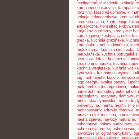
inteligentne oświetlenie
,
izolacje t
kampanie edukacyjne
,
kampanie s
rodzinny
,
kiszonki domowe
,
klimat
kolacje jednogarnkowe
,
kominki e
interpersonalna
,
konferencje kulin
artystyczne
,
konsultacje obywatel
krajobraz publiczny
,
kreatywne ho
campingowa
,
kuchnia czeska
,
kuc
grecka
,
kuchnia gruzińska
,
kuchni
koreańska
,
kuchnia libańska
,
kuch
molekularna
,
kuchnia niemiecka
,
k
peruwiańska
,
kuchnia portugalska
sezonowa letnia
,
kuchnia sezono
śródziemnomorska
,
kuchnia stud
kuchnia węgierska
,
kuchnia wielk
żydowska
,
kuchnie na wymiar
,
kul
tag
,
last minute
,
łazienki nowocze
logo design
,
lokalne bazary
,
lunch
mała architektura ogrodowa
,
malar
numerach
,
marketing automation
,
strategiczny
,
marynaty domowe
,
m
meble skandynawskie
,
media trad
prewencyjna
,
mental health
,
miejsk
monitorowanie zdrowia domowe
,
m
muzyka elektroniczna
,
narciarstw
nauka śpiewu
,
nawozy naturalne
,
pokarmowe
,
obiady budżetowe
,
ob
ochrona systemów
,
ochrona wód
,
nowoczesny
,
ogród wertykalny
,
og
ogrzewanie ekologiczne
,
opieka n