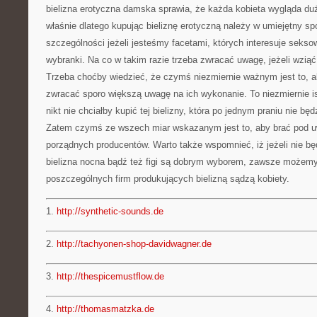
bielizna erotyczna damska sprawia, że każda kobieta wygląda dużo
właśnie dlatego kupując bieliznę erotyczną należy w umiejętny s
szczególności jeżeli jesteśmy facetami, których interesuje seksow
wybranki. Na co w takim razie trzeba zwracać uwagę, jeżeli wzią
Trzeba choćby wiedzieć, że czymś niezmiernie ważnym jest to, a
zwracać sporo większą uwagę na ich wykonanie. To niezmiernie i
nikt nie chciałby kupić tej bielizny, która po jednym praniu nie bę
Zatem czymś ze wszech miar wskazanym jest to, aby brać pod uw
porządnych producentów. Warto także wspomnieć, iż jeżeli nie bę
bielizna nocna bądź też figi są dobrym wyborem, zawsze możemy
poszczególnych firm produkujących bielizną sądzą kobiety.
1.
http://synthetic-sounds.de
2.
http://tachyonen-shop-davidwagner.de
3.
http://thespicemustflow.de
4.
http://thomasmatzka.de