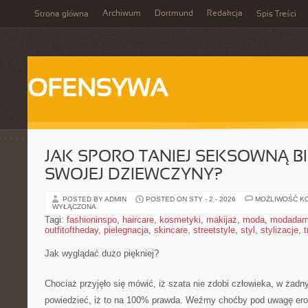
Archiwum
Dortmund
Redakcja
Strona główna
Spis Treści
OFENSYWA
JAK SPORO TANIEJ SEKSOWNĄ B
SWOJEJ DZIEWCZYNY?
POSTED BY ADMIN
POSTED ON STY - 2 - 2026
MOŻLIWOŚĆ K
WYŁĄCZONA
Tagi:
fashioninspo
,
haircare
,
kosmetyki
,
makijaż
,
moda
,
modadam
outfitoftheday
,
pielegnacja
,
skincare
,
streetstyle
,
styl
,
stylizacje
,
t
Jak wyglądać dużo piękniej?
Chociaż przyjęło się mówić, iż szata nie zdobi człowieka, w ża
powiedzieć, iż to na 100% prawda. Weźmy choćby pod uwagę erot