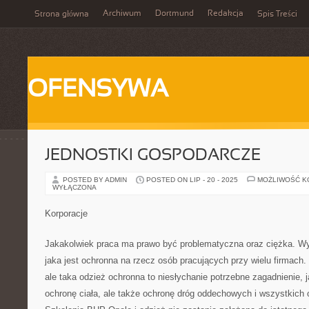
Archiwum
Dortmund
Redakcja
Strona główna
Spis Treści
OFENSYWA
JEDNOSTKI GOSPODARCZE
POSTED BY ADMIN
POSTED ON LIP - 20 - 2025
MOŻLIWOŚĆ 
WYŁĄCZONA
Korporacje
Jakakolwiek praca ma prawo być problematyczna oraz ciężka. Wy
jaka jest ochronna na rzecz osób pracujących przy wielu firmach.
ale taka odzież ochronna to niesłychanie potrzebne zagadnienie, j
ochronę ciała, ale także ochronę dróg oddechowych i wszystkich 