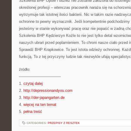
Szkolenia BHP Opole i odzież nie zostanie założona do istotnego 
określonej profesji – wtenczas pracownik naraża się na schorzeni
wytrzymuje tak istotnej ilości bakterii. Nic w takim razie nadzwyc
ochronne to pewny wyznacznik. Jeśli kompetentnie podchodzimy d
jesteśmy w stanie wykonywać pracę oraz nie popaść w żadną cho
Szkolenia BHP Kędzierzyn Koźle to nie jest tylko detal wzornictw
naszych ubrań przed poplamieniem. To chroni nasze ciało przed i
Sprawdź BHP Krapkowice. To jest istota odzieży ochronnej. Każdy
funkcją. To z tej przyczyny ludzie tak niezwykle ufają specjalis
źródło:
———————————
1.
czytaj dalej
2.
http://depressionandyou.com
3.
http://der-japangarten.de
4.
więcej na ten temat
5.
pełna treść
CATEGORIES:
PRZEPISY Z RESZTEK