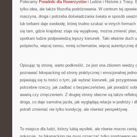
Polecamy
Poradniki dla Rowerzystów
i Ludzie i Historie z Trasy. 
tylko idea, ale także filozofia podróżowania. W centrum tej opowie
maszyna, droga i potrzeba doświadczania świata w sposób uważ
lub torbami daje swobodę, której trudno szukać w innych formach
się tam, gdzie krajobraz staje się wyjątkowy, można zmienić plan,
spotkani ludzie podpowiedzą lepszy kierunek. Taki właśnie duch un
pośpiechu, więcej sensu, mniej schematów, więcej autentycznej d
Opisując tę stronę, warto podkreślić, że jest ona zbiorem wiedzy 
poznawać bikepacking od strony praktycznej i emocjonalnej jedno
pojawiają się tu treści o tym, jak wybrać kierunek, jak przygoto
potrzebne rzeczy, jak zadbać o bezpieczeństwo, jak poradzić so
awarią czy zmęczeniem. Z drugiej strony obecne są także refleks
droga, co daje samotna jazda, jak wyglądają relacje w podróży i
potrafi zmieniać nie tylko kondycję, ale również perspektywę.
To miejsce dla ludzi, którzy lubią wysiłek, ale równie mocno cenią
pokazuje, że bikepacking nie musi oznaczać tylko sportowego w