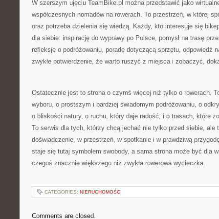
W szerszym ujęciu TeamBike.pl można przedstawić jako wirtualne
współczesnych nomadów na rowerach. To przestrzeń, w której spot
oraz potrzeba dzielenia się wiedzą. Każdy, kto interesuje się bik
dla siebie: inspirację do wyprawy po Polsce, pomysł na trasę prze
refleksję o podróżowaniu, poradę dotyczącą sprzętu, odpowiedź n
zwykłe potwierdzenie, że warto ruszyć z miejsca i zobaczyć, dok
Ostatecznie jest to strona o czymś więcej niż tylko o rowerach. 
wyboru, o prostszym i bardziej świadomym podróżowaniu, o odkr
o bliskości natury, o ruchu, który daje radość, i o trasach, które 
To serwis dla tych, którzy chcą jechać nie tylko przed siebie, ale
doświadczenie, w przestrzeń, w spotkanie i w prawdziwą przygodę
staje się tutaj symbolem swobody, a sama strona może być dla w
czegoś znacznie większego niż zwykła rowerowa wycieczka.
CATEGORIES:
NIERUCHOMOŚCI
Comments are closed.