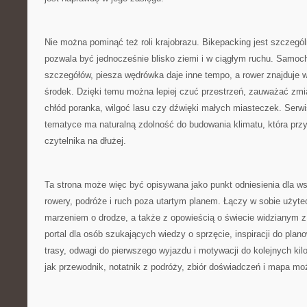
Nie można pominąć też roli krajobrazu. Bikepacking jest szczegó
pozwala być jednocześnie blisko ziemi i w ciągłym ruchu. Samoc
szczegółów, piesza wędrówka daje inne tempo, a rower znajduje w
środek. Dzięki temu można lepiej czuć przestrzeń, zauważać zmi
chłód poranka, wilgoć lasu czy dźwięki małych miasteczek. Serwi
tematyce ma naturalną zdolność do budowania klimatu, która przy
czytelnika na dłużej.
Ta strona może więc być opisywana jako punkt odniesienia dla ws
rowery, podróże i ruch poza utartym planem. Łączy w sobie użyte
marzeniem o drodze, a także z opowieścią o świecie widzianym z
portal dla osób szukających wiedzy o sprzęcie, inspiracji do pl
trasy, odwagi do pierwszego wyjazdu i motywacji do kolejnych kil
jak przewodnik, notatnik z podróży, zbiór doświadczeń i mapa moż