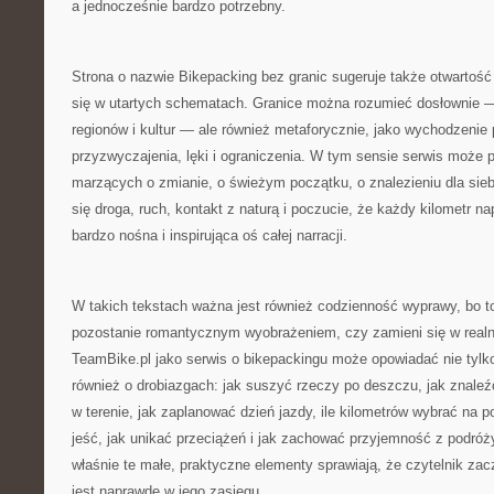
a jednocześnie bardzo potrzebny.
Strona o nazwie Bikepacking bez granic sugeruje także otwartość
się w utartych schematach. Granice można rozumieć dosłownie —
regionów i kultur — ale również metaforycznie, jako wychodzenie
przyzwyczajenia, lęki i ograniczenia. W tym sensie serwis może 
marzących o zmianie, o świeżym początku, o znalezieniu dla siebie
się droga, ruch, kontakt z naturą i poczucie, że każdy kilometr 
bardzo nośna i inspirująca oś całej narracji.
W takich tekstach ważna jest również codzienność wyprawy, bo t
pozostanie romantycznym wyobrażeniem, czy zamieni się w real
TeamBike.pl jako serwis o bikepackingu może opowiadać nie tylko 
również o drobiazgach: jak suszyć rzeczy po deszczu, jak znaleź
w terenie, jak zaplanować dzień jazdy, ile kilometrów wybrać na 
jeść, jak unikać przeciążeń i jak zachować przyjemność z podró
właśnie te małe, praktyczne elementy sprawiają, że czytelnik za
jest naprawdę w jego zasięgu.