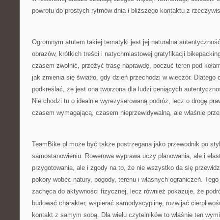
powrotu do prostych rytmów dnia i bliższego kontaktu z rzeczywis
Ogromnym atutem takiej tematyki jest jej naturalna autentyczno
obrazów, krótkich treści i natychmiastowej gratyfikacji bikepacki
czasem zwolnić, przeżyć trasę naprawdę, poczuć teren pod kołam
jak zmienia się światło, gdy dzień przechodzi w wieczór. Dlatego 
podkreślać, że jest ona tworzona dla ludzi ceniących autentycz
Nie chodzi tu o idealnie wyreżyserowaną podróż, lecz o drogę pra
czasem wymagającą, czasem nieprzewidywalną, ale właśnie prze
TeamBike.pl może być także postrzegana jako przewodnik po sty
samostanowieniu. Rowerowa wyprawa uczy planowania, ale i elas
przygotowania, ale i zgody na to, że nie wszystko da się przewidz
pokory wobec natury, pogody, terenu i własnych ograniczeń. Tego 
zachęca do aktywności fizycznej, lecz również pokazuje, że pod
budować charakter, wspierać samodyscyplinę, rozwijać cierpliwo
kontakt z samym sobą. Dla wielu czytelników to właśnie ten wymia