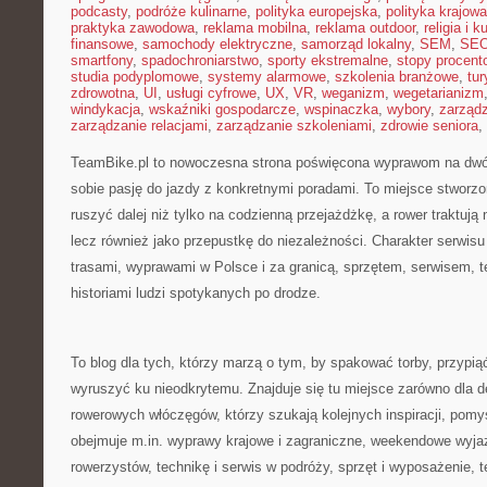
podcasty
,
podróże kulinarne
,
polityka europejska
,
polityka krajowa
praktyka zawodowa
,
reklama mobilna
,
reklama outdoor
,
religia i k
finansowe
,
samochody elektryczne
,
samorząd lokalny
,
SEM
,
SE
smartfony
,
spadochroniarstwo
,
sporty ekstremalne
,
stopy procent
studia podyplomowe
,
systemy alarmowe
,
szkolenia branżowe
,
tur
zdrowotna
,
UI
,
usługi cyfrowe
,
UX
,
VR
,
weganizm
,
wegetarianizm
windykacja
,
wskaźniki gospodarcze
,
wspinaczka
,
wybory
,
zarząd
zarządzanie relacjami
,
zarządzanie szkoleniami
,
zdrowie seniora
,
TeamBike.pl to nowoczesna strona poświęcona wyprawom na dwóc
sobie pasję do jazdy z konkretnymi poradami. To miejsce stworzo
ruszyć dalej niż tylko na codzienną przejażdżkę, a rower traktują 
lecz również jako przepustkę do niezależności. Charakter serwis
trasami, wyprawami w Polsce i za granicą, sprzętem, serwisem, t
historiami ludzi spotykanych po drodze.
To blog dla tych, którzy marzą o tym, by spakować torby, przypią
wyruszyć ku nieodkrytemu. Znajduje się tu miejsce zarówno dla de
rowerowych włóczęgów, którzy szukają kolejnych inspiracji, pomy
obejmuje m.in. wyprawy krajowe i zagraniczne, weekendowe wyjaz
rowerzystów, technikę i serwis w podróży, sprzęt i wyposażenie, te