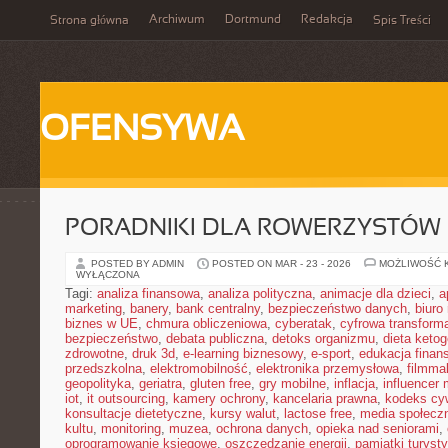
Archiwum
Dortmund
Redakcja
Strona główna
Spis Treści
OFENSYWA
PORADNIKI DLA ROWERZYSTÓW
POSTED BY ADMIN
POSTED ON MAR - 23 - 2026
MOŻLIWOŚĆ 
WYŁĄCZONA
Tagi:
analiza finansowa
,
analiza polityczna
,
animacje dla dzieci
,
a
marketing
,
banery
,
bank centralny
,
bezpieczeństwo danych
,
biuro
biznes w UE
,
chmura obliczeniowa
,
cyberatak
,
cyfrowa transform
bezpieczeństwo
,
debata publiczna
,
detoks organizmu
,
dieta keto
zdrowotne
,
druk 3d
,
e-learning biznesowy
,
e-sport
,
edukacja finan
przedszkolna
,
elektromobilność
,
elektronika przemysłowa
,
filmma
geopolityka
,
geriatra
,
gluten free
,
gry mobilne
,
inflacja
,
influencer 
iot
,
it outsourcing
,
kamery ochrony
,
kancelaria prawna
,
kodeks cyw
konsultacje dietetyczne
,
kursy walut
,
lactose free
,
media społeczn
kultu
,
monitoring
,
muzea
,
ochrona danych
,
opieka nad seniorami
,
oprogramowanie księgowe
,
oszczędzanie energii
,
pamiątki turyst