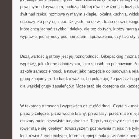
powolnym odkrywaniem, podczas której równie ważne jak liczba k
świt nad rzeką, rozmowa w małym sklepie, lokalna kuchnia, widok 
odpoczynku przy ognisku. Dzięki temu serwis trafia do szerokieg
które chcą jechać szybko i daleko, ale też do tych, którzy marzą o
wyprawie, jednej nocy pod namiotem i sprawdzeniu, czy taki styl p
Dużą wartością strony jest jej różnorodność. Bikepacking można t
wyprawę, jako formę odpoczynku, jako sposób na poznawanie Pols
szkołę samodzielności, a nawet jako narzędzie do budowania relac
grupą znajomych. To bardzo ważne, bo pokazuje, że jazda z bag
dla wąskiej grupy zapaleńców. Może stać się dostępna dla każde
W tekstach o trasach i wyprawach czuć głód drogi. Czytelnik moż
przez przełęcze, przez wodne krainy, przez lasy, przez małe miej
obszary mniej oczywiste turystycznie. Tego typu opisy działają n
rower staje się idealnym towarzyszem poznawania miejsc nie tylk
lecz również tych cichych, które najlepiej smakują właśnie z pers