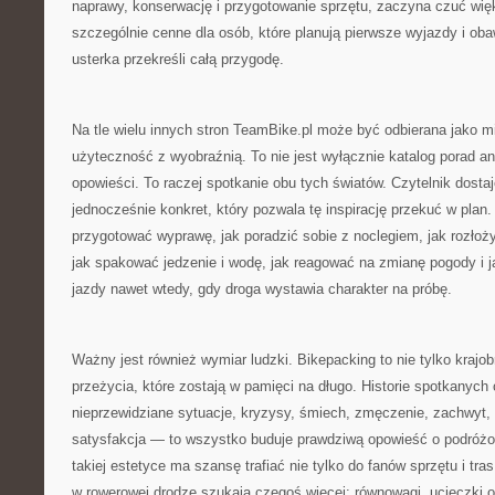
naprawy, konserwację i przygotowanie sprzętu, zaczyna czuć wię
szczególnie cenne dla osób, które planują pierwsze wyjazdy i oba
usterka przekreśli całą przygodę.
Na tle wielu innych stron TeamBike.pl może być odbierana jako mi
użyteczność z wyobraźnią. To nie jest wyłącznie katalog porad ani
opowieści. To raczej spotkanie obu tych światów. Czytelnik dostaje
jednocześnie konkret, który pozwala tę inspirację przekuć w plan.
przygotować wyprawę, jak poradzić sobie z noclegiem, jak rozłoży
jak spakować jedzenie i wodę, jak reagować na zmianę pogody i ja
jazdy nawet wtedy, gdy droga wystawia charakter na próbę.
Ważny jest również wymiar ludzki. Bikepacking to nie tylko krajobr
przeżycia, które zostają w pamięci na długo. Historie spotkanyc
nieprzewidziane sytuacje, kryzysy, śmiech, zmęczenie, zachwyt,
satysfakcja — to wszystko buduje prawdziwą opowieść o podróż
takiej estetyce ma szansę trafiać nie tylko do fanów sprzętu i tras
w rowerowej drodze szukają czegoś więcej: równowagi, ucieczki 