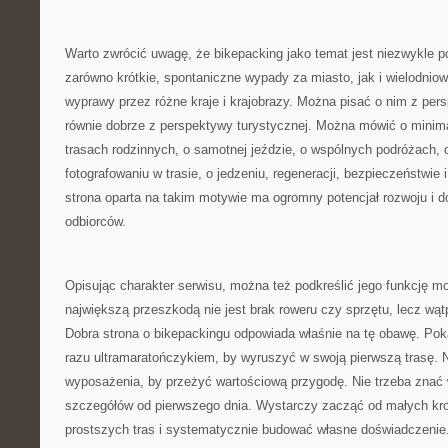
Warto zwrócić uwagę, że bikepacking jako temat jest niezwykle 
zarówno krótkie, spontaniczne wypady za miasto, jak i wielodnio
wyprawy przez różne kraje i krajobrazy. Można pisać o nim z pers
równie dobrze z perspektywy turystycznej. Można mówić o minim
trasach rodzinnych, o samotnej jeździe, o wspólnych podróżach, 
fotografowaniu w trasie, o jedzeniu, regeneracji, bezpieczeństwie
strona oparta na takim motywie ma ogromny potencjał rozwoju i d
odbiorców.
Opisując charakter serwisu, można też podkreślić jego funkcję m
największą przeszkodą nie jest brak roweru czy sprzętu, lecz wą
Dobra strona o bikepackingu odpowiada właśnie na tę obawę. Poka
razu ultramaratończykiem, by wyruszyć w swoją pierwszą trasę. 
wyposażenia, by przeżyć wartościową przygodę. Nie trzeba znać
szczegółów od pierwszego dnia. Wystarczy zacząć od małych kr
prostszych tras i systematycznie budować własne doświadczenie. 