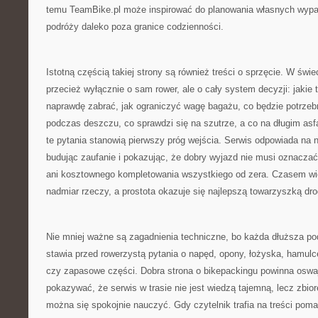
temu TeamBike.pl może inspirować do planowania własnych wypad
podróży daleko poza granice codzienności.
Istotną częścią takiej strony są również treści o sprzęcie. W świ
przecież wyłącznie o sam rower, ale o cały system decyzji: jakie 
naprawdę zabrać, jak ograniczyć wagę bagażu, co będzie potrzebn
podczas deszczu, co sprawdzi się na szutrze, a co na długim asfa
te pytania stanowią pierwszy próg wejścia. Serwis odpowiada na 
budując zaufanie i pokazując, że dobry wyjazd nie musi oznacza
ani kosztownego kompletowania wszystkiego od zera. Czasem wię
nadmiar rzeczy, a prostota okazuje się najlepszą towarzyszką dro
Nie mniej ważne są zagadnienia techniczne, bo każda dłuższa pod
stawia przed rowerzystą pytania o napęd, opony, łożyska, hamulce
czy zapasowe części. Dobra strona o bikepackingu powinna oswaj
pokazywać, że serwis w trasie nie jest wiedzą tajemną, lecz zbio
można się spokojnie nauczyć. Gdy czytelnik trafia na treści pom