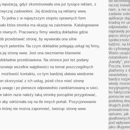
od technolog
ą reputacją, gdyż skonstruowała ona już tysiące reklam, z
raczej świad
nam, a nie o
dzwyczaj zadowoleni. Jej dziedziną są reklamy www,
zadanie sobi
. To jedna z w najwyższym stopniu sprawnych form
aplikacje daj
kradną mi u
mało która stronka ma okazję na zaistnienie. Katalogowanie
odpowiadać 
naprawdę pot
ie równych. Pracownicy firmy wiedzą dokładnie gdzie
pięciu skrzy
ób przedstawić stronę, by wywierała ona silne
społecznośc
ludźmi, na 
nych petentów. Na czym dokładnie polegają usługi tej firmy,
do cyfrowego
a jej stronę www. Jest ona niezmiernie klarownie
Warto usiąść
notatnikiem 
dokładnie przedstawiona. Na stronce jest też podany
„kanały”, pr
Poczta, kom
rozwieje wszelkie wątpliwości na temat poszczególnych
platformy z 
eż możliwość kontaktu, co tym bardziej ułatwia wiedzenie
newslettery 
bardzo rozpr
en skorzystać z ich usług, jeżeli chce mieć stronę
wtedy może
ą uwagę i po pierwsze odpowiednio zareklamowaną w sieci.
rezygnujemy
bo faktyczni
 w takim razie należy taką stronkę porządnie przygotować,
pomocne wsp
podobną drog
 aby odróżniała się na tle innych portali. Pozycjonowanie
drugich podc
o której nie można zapomnieć, tworząc stronę www.
prowadzona
opisano, ja
gwałtownych 
pod wpływem 
jako długote