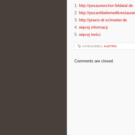
1.
http://posaunenchor-feldatal.de
2.
http://pozantibelemedikrestaura
3.
http://praxis-dr-schroeter.de
4.
więcej informacji
5.
więcej treści
CATEGORIES:
AUSTRIA
Comments are closed.