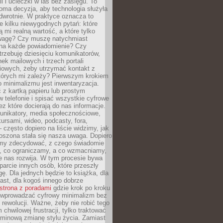
ii i ucieczki w las bez zasięgu. To
oma decyzja, aby technologia służyła
dwrotnie. W praktyce oznacza to
e kilku niewygodnych pytań: które
ą mi realną wartość, a które tylko
wagę? Czy muszę natychmiast
na każde powiadomienie? Czy
rzebuję dziesięciu komunikatorów,
nek mailowych i trzech portali
iowych, żeby utrzymać kontakt z
których mi zależy? Pierwszym krokiem
 minimalizmu jest inwentaryzacja.
 z kartką papieru lub prostym
w telefonie i spisać wszystkie cyfrowe
zez które docierają do nas informacje.
unikatory, media społecznościowe,
kursami, wideo, podcasty, fora,
– często dopiero na liście widzimy, jak
oszona stała się nasza uwaga. Dopiero
my zdecydować, z czego świadomie
, co ograniczamy, a co wzmacniamy,
e nas rozwija. W tym procesie bywa
arcie innych osób, które przeszły
ę. Dla jednych będzie to książka, dla
ast, dla kogoś innego dobrze
strona z poradami
gdzie krok po kroku
k wprowadzać cyfrowy minimalizm bez
rewolucji. Ważne, żeby nie robić tego
chwilowej frustracji, tylko traktować
rminową zmianę stylu życia. Zamiast