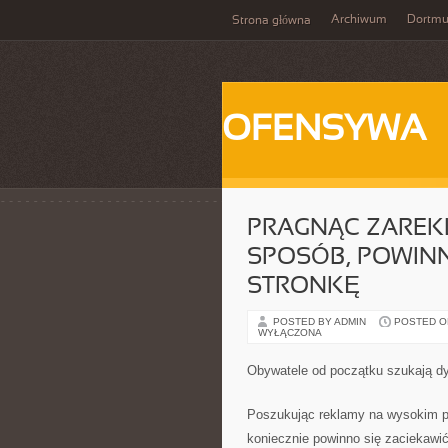
Archiwum
Dortm
Strona główna
OFENSYWA
PRAGNĄC ZAREK
SPOSÓB, POWIN
STRONKĘ
POSTED BY ADMIN
POSTED ON 
WYŁĄCZONA
Obywatele od początku szukają dys
Poszukując reklamy na wysokim pu
koniecznie powinno się zaciekawi