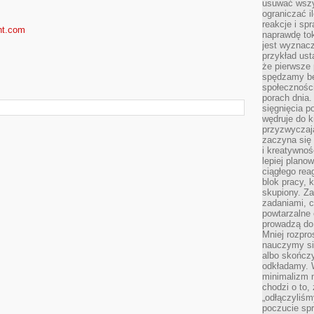
usuwać wszys
ograniczać 
reakcje i sp
nt.com
naprawdę to
jest wyznac
przykład usta
że pierwsze 
spędzamy be
społecznośc
porach dnia.
sięgnięcia po
wędruje do 
przyzwyczaja
zaczyna się 
i kreatywno
lepiej plano
ciągłego rea
blok pracy, 
skupiony. Z
zadaniami, 
powtarzalne 
prowadzą do 
Mniej rozpro
nauczymy si
albo skończy
odkładamy. 
minimalizm n
chodzi o to,
„odłączyliśm
poczucie spr