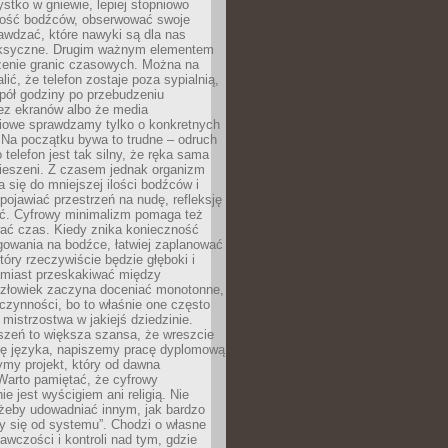
tko w gniewie, lepiej stopniowo
ilość bodźców, obserwować swoje
rawdzać, które nawyki są dla nas
ksyczne. Drugim ważnym elementem
zenie granic czasowych. Można na
lić, że telefon zostaje poza sypialnią,
pół godziny po przebudzeniu
z ekranów albo że media
iowe sprawdzamy tylko o konkretnych
 Na początku bywa to trudne – odruch
 telefon jest tak silny, że ręka sama
kieszeni. Z czasem jednak organizm
 się do mniejszej ilości bodźców i
pojawiać przestrzeń na nudę, refleksję
ść. Cyfrowy minimalizm pomaga też
wać czas. Kiedy znika konieczność
gowania na bodźce, łatwiej zaplanować
który rzeczywiście będzie głęboki i
amiast przeskakiwać między
człowiek zaczyna doceniać monotonne,
czynności, bo to właśnie one często
mistrzostwa w jakiejś dziedzinie.
szeń to większa szansa, że wreszcie
ę języka, napiszemy pracę dyplomową
my projekt, który od dawna
Warto pamiętać, że cyfrowy
ie jest wyścigiem ani religią. Nie
 żeby udowadniać innym, jak bardzo
y się od systemu”. Chodzi o własne
awczości i kontroli nad tym, gdzie