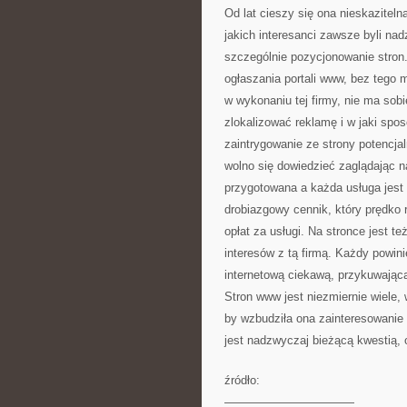
Od lat cieszy się ona nieskaziteln
jakich interesanci zawsze byli na
szczególnie pozycjonowanie stron
ogłaszania portali www, bez tego 
w wykonaniu tej firmy, nie ma sob
zlokalizować reklamę i w jaki spos
zaintrygowanie ze strony potencjal
wolno się dowiedzieć zaglądając n
przygotowana a każda usługa jest 
drobiazgowy cennik, który prędko 
opłat za usługi. Na stronce jest t
interesów z tą firmą. Każdy powini
internetową ciekawą, przykuwając
Stron www jest niezmiernie wiele,
by wzbudziła ona zainteresowanie i
jest nadzwyczaj bieżącą kwestią, 
źródło:
———————————