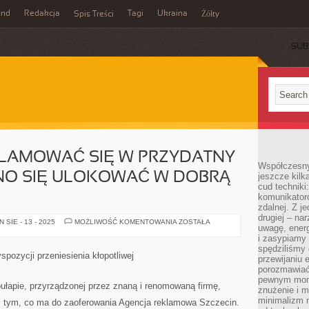
und
Redakcja
Tagi
Ukraina
Spis Treści
Żółty
SUB
LAMOWAĆ SIĘ W PRZYDATNY
Współczesny
NO SIĘ ULOKOWAĆ W DOBRĄ
jeszcze kilk
cud techniki
komunikatoró
zdalnej. Z j
drugiej – na
PRAGNĄC
SIE - 13 - 2025
MOŻLIWOŚĆ KOMENTOWANIA
ZOSTAŁA
uwagę, energ
ZAREKLAMOWAĆ
SIĘ
i zasypiamy
W
spędziliśmy
PRZYDATNY
pozycji przeniesienia kłopotliwej
przewijaniu 
SPOSÓB,
POWINNO
porozmawiać
SIĘ
pewnym mome
ULOKOWAĆ
łapie, przyrządzonej przez znaną i renomowaną firmę,
znużenie i m
W
DOBRĄ
minimalizm n
ć tym, co ma do zaoferowania Agencja reklamowa Szczecin.
STRONKĘ