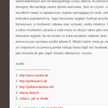
wielozadaniowym jest od wiarygodnego czasu obecny na stworzo
dostępny dla każdego serwis iphone warszawa. Jest on czymś, co
wszelkich nawet w największym stopniu wymagających osób, wsku
kolosalna popularnością. Jego luksusowy wygląd i funkcje pożyte
biznesmeni, a możliwość zabawy oraz rozrywki, osoby młodsze. 
a także możliwości pisania e maili może on służyć także jako noś
kolosalna wygoda, bo nie trzeba ze sobą wszędzie zabierać dość 
pomocna jest wymiana szybki iphone 6. Młodzi ludzie cenią go za
ze znajomymi za pomocą portali rodzaju klasa bądź też facebook
jako konsola do gier, bądź również odtwarzacz muzyki.
źródło:
———————————
1.
http://pms-meurer.de
2.
http://pohlsearch.de
3.
http://poltava-dumka.info
4.
więcej danych
5.
zobacz, jak to działa
CATEGORIES:
LATAJACACHOLERA