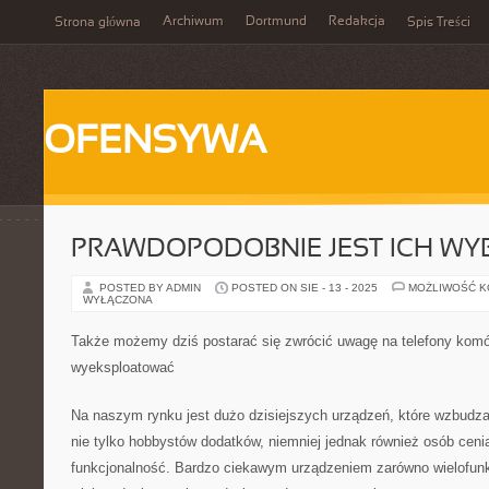
Archiwum
Dortmund
Redakcja
Strona główna
Spis Treści
OFENSYWA
PRAWDOPODOBNIE JEST ICH WYB
POSTED BY ADMIN
POSTED ON SIE - 13 - 2025
MOŻLIWOŚĆ 
WYŁĄCZONA
Także możemy dziś postarać się zwrócić uwagę na telefony komó
wyeksploatować
Na naszym rynku jest dużo dzisiejszych urządzeń, które wzbudza
nie tylko hobbystów dodatków, niemniej jednak również osób ceni
funkcjonalność. Bardzo ciekawym urządzeniem zarówno wielofunk