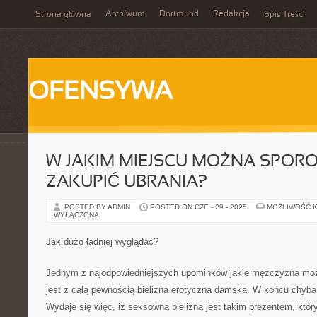
Archiwum
Dortmund
Redakcja
Strona główna
Spis Treści
OFENSYWA
W JAKIM MIEJSCU MOŻNA SPORO
ZAKUPIĆ UBRANIA?
POSTED BY ADMIN
POSTED ON CZE - 29 - 2025
MOŻLIWOŚĆ 
WYŁĄCZONA
Jak dużo ładniej wyglądać?
Jednym z najodpowiedniejszych upominków jakie mężczyzna może
jest z całą pewnością bielizna erotyczna damska. W końcu chyba k
Wydaje się więc, iż seksowna bielizna jest takim prezentem, któr