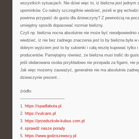
wszystkich sytuacjach. Nie dziwi więc to, iż bielizna jest jednym 
upominków. Co należy szczególnie wiedzieć, jeżeli w grę wchodzi s
powinna przypaść do gustu dla dziewczyny? Z pewnością na pocz
umiejętny sposób dopasować rozmiar bielizny.
Czyli np. bielizna nocna absolutnie nie może być nieodpowiedni
wiedzieć, iż nie bez żadnego znaczenia jest to by bielizna była w
dobrym wyjściem jest to by sukienki i całą resztę kupować tylko 
producentów. Pamiętajmy również, że bielizna musi trafić do gus
jeśli obdarowana osoba przykładowo nie przepada za figami, nie 
Jak więc możemy zauważyć, generalnie nie ma absolutnie żadneg
dziewczynie prezent…
źródło:
———————————
1.
https://spadlabuta.pl
2.
https://vulcans.pl
3.
https://przedszkole-kubus.com.pl
4.
sprawdź nasze porady
5.
https://www.godziszewscy.pl