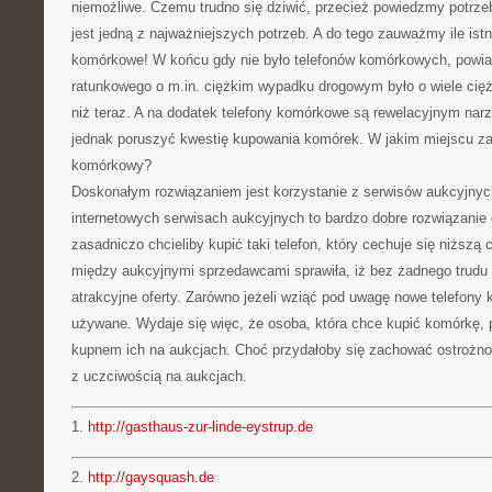
niemożliwe. Czemu trudno się dziwić, przecież powiedzmy potrz
jest jedną z najważniejszych potrzeb. A do tego zauważmy ile istn
komórkowe! W końcu gdy nie było telefonów komórkowych, powia
ratunkowego o m.in. ciężkim wypadku drogowym było o wiele cięż
niż teraz. A na dodatek telefony komórkowe są rewelacyjnym nar
jednak poruszyć kwestię kupowania komórek. W jakim miejscu za
komórkowy?
Doskonałym rozwiązaniem jest korzystanie z serwisów aukcyjnyc
internetowych serwisach aukcyjnych to bardzo dobre rozwiązanie 
zasadniczo chcieliby kupić taki telefon, który cechuje się niższą
między aukcyjnymi sprzedawcami sprawiła, iż bez żadnego trud
atrakcyjne oferty. Zarówno jeżeli wziąć pod uwagę nowe telefony 
używane. Wydaje się więc, że osoba, która chce kupić komórkę, 
kupnem ich na aukcjach. Choć przydałoby się zachować ostrożno
z uczciwością na aukcjach.
1.
http://gasthaus-zur-linde-eystrup.de
2.
http://gaysquash.de