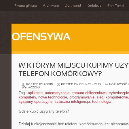
Archiwum
Dortmund
Redakcja
Strona główna
Spis Treści
OFENSYWA
W KTÓRYM MIEJSCU KUPIMY UŻ
TELEFON KOMÓRKOWY?
POSTED BY ADMIN
POSTED ON GRU - 28 - 2025
MOŻLIWOŚĆ 
WYŁĄCZONA
Tagi:
aplikacje
,
automatyzacja
,
chmura obliczeniowa
,
cyberbezpi
komputery
,
nowe technologie
,
programowanie
,
sieci komputerowe
systemy operacyjne
,
sztuczna inteligencja
,
technologia
Gdzie kupić używany telefon?
Dzisiaj funkcjonowanie bez telefonu komórkowego jest niesamowic