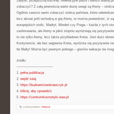
zabytki, przepyszną kuchnię, rewelacyjne plaże i bardzo udaną 
zobaczyć? Z całą pewnością warte dużej uwagi są Ateny – stolica
Ogólnie zawsze warto zobaczyć stolicę państwa, które odwiedzam
lecz akurat jeśli wchodzą w grę Ateny, to można powiedzieć, iż są
europejskich stolic. Madryt, Wiedeń czy Praga – każda z tych sto
zaoferowania, ale Ateny w jakiś stopniu wyróżniają się pozytywnie
to nie tylko Ateny, lecz także przykładowo Kreta. Jest dużo sło
Kontynencie, ale bez wątpienia Kreta, wyróżnia się pozytywnie na
tle Malty! Można być pewnym jednego – greckie wakacje nie mog
źródło:
———————————
1.
pełna publikacja
2.
wejdź tutaj
3.
https://budownictwokrawczyk.pl
4.
kliknij, aby sprawdzić
5.
https://centrumkosmetyki.waw.pl
CATEGORIES:
PRACA