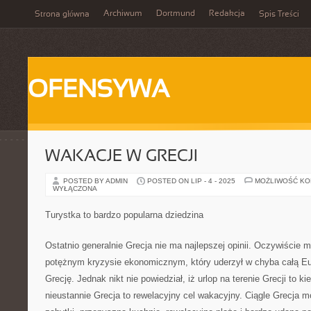
Archiwum
Dortmund
Redakcja
Strona główna
Spis Treści
OFENSYWA
WAKACJE W GRECJI
POSTED BY ADMIN
POSTED ON LIP - 4 - 2025
MOŻLIWOŚĆ K
WYŁĄCZONA
Turystka to bardzo popularna dziedzina
Ostatnio generalnie Grecja nie ma najlepszej opinii. Oczywiści
potężnym kryzysie ekonomicznym, który uderzył w chyba całą Eu
Grecję. Jednak nikt nie powiedział, iż urlop na terenie Grecji to k
nieustannie Grecja to rewelacyjny cel wakacyjny. Ciągle Grecja 