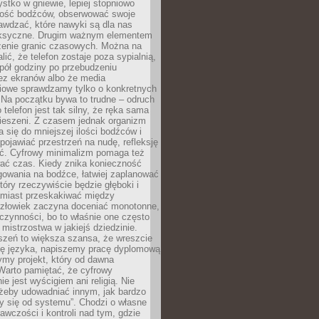
tko w gniewie, lepiej stopniowo
ilość bodźców, obserwować swoje
rawdzać, które nawyki są dla nas
ksyczne. Drugim ważnym elementem
zenie granic czasowych. Można na
lić, że telefon zostaje poza sypialnią,
pół godziny po przebudzeniu
z ekranów albo że media
iowe sprawdzamy tylko o konkretnych
 Na początku bywa to trudne – odruch
 telefon jest tak silny, że ręka sama
kieszeni. Z czasem jednak organizm
 się do mniejszej ilości bodźców i
pojawiać przestrzeń na nudę, refleksję
ść. Cyfrowy minimalizm pomaga też
wać czas. Kiedy znika konieczność
gowania na bodźce, łatwiej zaplanować
który rzeczywiście będzie głęboki i
amiast przeskakiwać między
człowiek zaczyna doceniać monotonne,
czynności, bo to właśnie one często
mistrzostwa w jakiejś dziedzinie.
szeń to większa szansa, że wreszcie
ę języka, napiszemy pracę dyplomową
my projekt, który od dawna
Warto pamiętać, że cyfrowy
ie jest wyścigiem ani religią. Nie
 żeby udowadniać innym, jak bardzo
y się od systemu”. Chodzi o własne
awczości i kontroli nad tym, gdzie