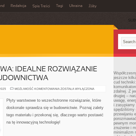
und
Redakcja
Tagi
Ukraina
Spis Treści
Żółty
SUB
WA: IDEALNE ROZWIĄZANIE
Współczesny
BUDOWNICTWA
jeszcze kilk
cud techniki
komunikatoró
PŁYTA
 2025
MOŻLIWOŚĆ KOMENTOWANIA
ZOSTAŁA WYŁĄCZONA
zdalnej. Z j
WARSTWOWA:
IDEALNE
drugiej – na
ROZWIĄZANIE
Płyty warstwowe to wszechstronne rozwiązanie, które
uwagę, energ
DLA
i zasypiamy
KAŻDEGO
doskonale sprawdza się w budownictwie. Poznaj zalety
BUDOWNICTWA
spędziliśmy
przewijaniu 
tego materiału i przekonaj się, dlaczego warto postawić
porozmawiać
na tę innowacyjną technologię!
pewnym mome
znużenie i m
minimalizm n