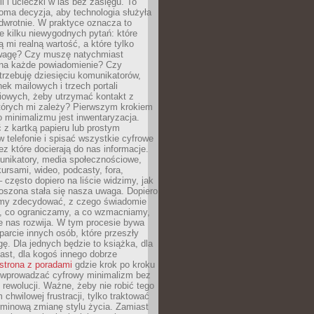
ii i ucieczki w las bez zasięgu. To
oma decyzja, aby technologia służyła
dwrotnie. W praktyce oznacza to
e kilku niewygodnych pytań: które
ą mi realną wartość, a które tylko
wagę? Czy muszę natychmiast
na każde powiadomienie? Czy
rzebuję dziesięciu komunikatorów,
nek mailowych i trzech portali
iowych, żeby utrzymać kontakt z
których mi zależy? Pierwszym krokiem
 minimalizmu jest inwentaryzacja.
 z kartką papieru lub prostym
w telefonie i spisać wszystkie cyfrowe
zez które docierają do nas informacje.
unikatory, media społecznościowe,
kursami, wideo, podcasty, fora,
– często dopiero na liście widzimy, jak
oszona stała się nasza uwaga. Dopiero
my zdecydować, z czego świadomie
, co ograniczamy, a co wzmacniamy,
e nas rozwija. W tym procesie bywa
arcie innych osób, które przeszły
ę. Dla jednych będzie to książka, dla
ast, dla kogoś innego dobrze
strona z poradami
gdzie krok po kroku
k wprowadzać cyfrowy minimalizm bez
rewolucji. Ważne, żeby nie robić tego
chwilowej frustracji, tylko traktować
rminową zmianę stylu życia. Zamiast