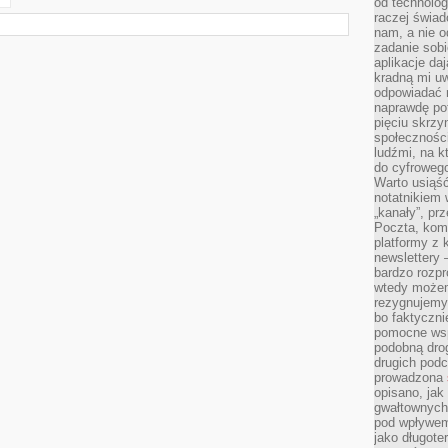
od technolog
raczej świad
nam, a nie o
zadanie sobi
aplikacje daj
kradną mi u
odpowiadać 
naprawdę pot
pięciu skrzy
społecznośc
ludźmi, na 
do cyfrowego
Warto usiąść
notatnikiem 
„kanały”, pr
Poczta, kom
platformy z 
newslettery 
bardzo rozpr
wtedy może
rezygnujemy
bo faktyczni
pomocne wsp
podobną drog
drugich podc
prowadzona
opisano, ja
gwałtownych 
pod wpływem 
jako długote