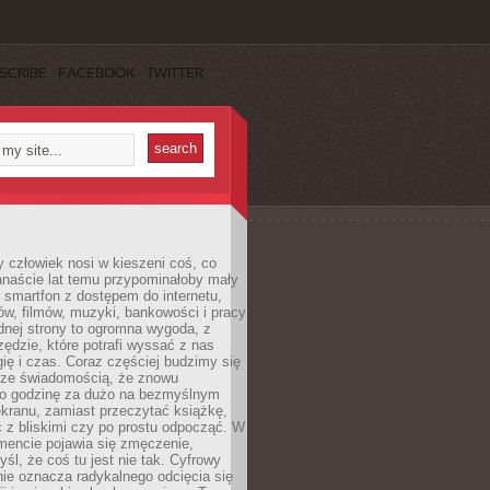
SCRIBE
FACEBOOK
TWITTER
 człowiek nosi w kieszeni coś, co
anaście lat temu przypominałoby mały
: smartfon z dostępem do internetu,
w, filmów, muzyki, bankowości i pracy
ednej strony to ogromna wygoda, z
rzędzie, które potrafi wyssać z nas
ię i czas. Coraz częściej budzimy się
 ze świadomością, że znowu
 o godzinę za dużo na bezmyślnym
ekranu, zamiast przeczytać książkę,
 z bliskimi czy po prostu odpocząć. W
ncie pojawia się zmęczenie,
yśl, że coś tu jest nie tak. Cyfrowy
ie oznacza radykalnego odcięcia się