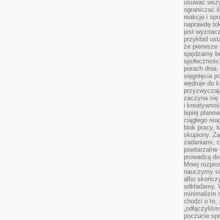
usuwać wszys
ograniczać 
reakcje i sp
naprawdę to
jest wyznac
przykład usta
że pierwsze 
spędzamy be
społecznośc
porach dnia.
sięgnięcia po
wędruje do 
przyzwyczaja
zaczyna się 
i kreatywno
lepiej plano
ciągłego rea
blok pracy, 
skupiony. Z
zadaniami, 
powtarzalne 
prowadzą do 
Mniej rozpro
nauczymy si
albo skończy
odkładamy. 
minimalizm n
chodzi o to,
„odłączyliśm
poczucie spr