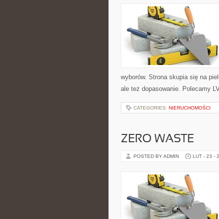
wyborów. Strona skupia się na piel
ale też dopasowanie. Polecamy L
CATEGORIES:
NIERUCHOMOŚCI
ZERO WASTE
POSTED BY ADMIN
LUT - 23 - 