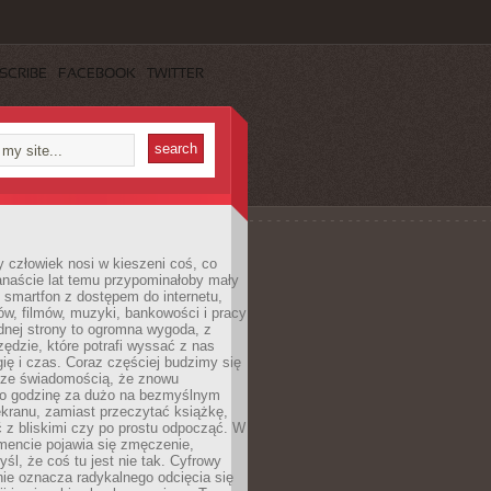
SCRIBE
FACEBOOK
TWITTER
 człowiek nosi w kieszeni coś, co
anaście lat temu przypominałoby mały
: smartfon z dostępem do internetu,
w, filmów, muzyki, bankowości i pracy
ednej strony to ogromna wygoda, z
rzędzie, które potrafi wyssać z nas
ię i czas. Coraz częściej budzimy się
 ze świadomością, że znowu
 o godzinę za dużo na bezmyślnym
ekranu, zamiast przeczytać książkę,
 z bliskimi czy po prostu odpocząć. W
ncie pojawia się zmęczenie,
yśl, że coś tu jest nie tak. Cyfrowy
ie oznacza radykalnego odcięcia się