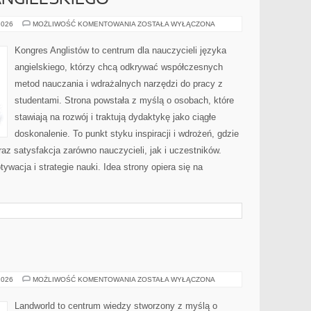
NGIELSKIEGO
NAUKA
2026
MOŻLIWOŚĆ KOMENTOWANIA
ZOSTAŁA WYŁĄCZONA
JĘZYKA
ANGIELSKIEGO
Kongres Anglistów to centrum dla nauczycieli języka
angielskiego, którzy chcą odkrywać współczesnych
metod nauczania i wdrażalnych narzędzi do pracy z
studentami. Strona powstała z myślą o osobach, które
stawiają na rozwój i traktują dydaktykę jako ciągłe
doskonalenie. To punkt styku inspiracji i wdrożeń, gdzie
raz satysfakcja zarówno nauczycieli, jak i uczestników.
ywacja i strategie nauki. Idea strony opiera się na
MOTORYZACJA
2026
MOŻLIWOŚĆ KOMENTOWANIA
ZOSTAŁA WYŁĄCZONA
Landworld to centrum wiedzy stworzony z myślą o