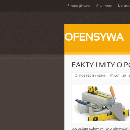
Archiwum
Dortm
Strona główna
OFENSYWA
FAKTY I MITY O 
POSTED BY ADMIN
LUT - 25 - 
pozostaje człowiek jako obywatel,