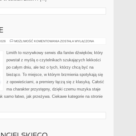
E
MUZYKA
2026
MOŻLIWOŚĆ KOMENTOWANIA
ZOSTAŁA WYŁĄCZONA
I
EMOCJE
Limith to rozrywkowy serwis dla fanów dźwięków, który
powstał z myślą o czytelnikach szukających lekkości
po całym dniu, ale też o tych, którzy chcą być na
bieżąco. To miejsce, w którym brzmienia spotykają się
z opowieściami, a premiery łączą się z klasyką. Całość
ma charakter przystępny, dzięki czemu muzyka staje
 tak samo łatwo, jak przeżywa. Ciekawe kategorie na stronie