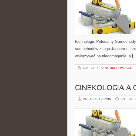
technologii. Polecamy Samochody
samochodów z logo Jaguara i Land 
wskazywać na niedomaganie, a [
CATEGORIES:
NIERUCHOMOŚCI
GINEKOLOGIA A 
POSTED BY ADMIN
LUT - 18 - 