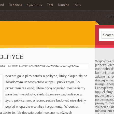
und
Redakcja
Tagi
Ukraina
Spis Treści
Żółty
SUB
POLITYCE
Współczesny
jeszcze kilk
FAKTY
2026
MOŻLIWOŚĆ KOMENTOWANIA
ZOSTAŁA WYŁĄCZONA
cud techniki
I
MITY
komunikatoró
O
ryszard-galla.pl to serwis o polityce, który skupia się na
zdalnej. Z j
POLITYCE
drugiej – na
świadomym uczestnictwie w życiu publicznym. To
uwagę, energ
i zasypiamy
przestrzeń dla osób, które chcą ogarniać mechanizmy
spędziliśmy
państwa i wspólnoty, śledzić procesy zachodzące w
przewijaniu 
porozmawiać
życiu publicznym, a jednocześnie budować niezależny
pewnym mome
pogląd w oparciu o analizy i argumenty. W centrum
znużenie i m
minimalizm n
 a także to, jak decyzje podejmowane na różnych