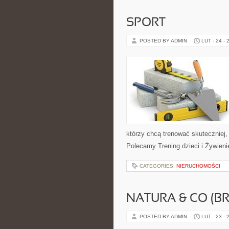
SPORT
POSTED BY ADMIN
LUT - 24 - 
którzy chcą trenować skuteczniej, 
Polecamy Trening dzieci i Żywien
CATEGORIES:
NIERUCHOMOŚCI
NATURA & CO (BR
POSTED BY ADMIN
LUT - 23 - 