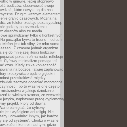
tko w gniewie, lepiej stopniowo
ilość bodźców, obserwować swoje
rawdzać, które nawyki są dla nas
ksyczne. Drugim ważnym elementem
zenie granic czasowych. Można na
lić, że telefon zostaje poza sypialnią,
pół godziny po przebudzeniu
z ekranów albo że media
iowe sprawdzamy tylko o konkretnych
 Na początku bywa to trudne – odruch
 telefon jest tak silny, że ręka sama
kieszeni. Z czasem jednak organizm
 się do mniejszej ilości bodźców i
pojawiać przestrzeń na nudę, refleksję
ść. Cyfrowy minimalizm pomaga też
wać czas. Kiedy znika konieczność
gowania na bodźce, łatwiej zaplanować
który rzeczywiście będzie głęboki i
amiast przeskakiwać między
człowiek zaczyna doceniać monotonne,
czynności, bo to właśnie one często
mistrzostwa w jakiejś dziedzinie.
szeń to większa szansa, że wreszcie
ę języka, napiszemy pracę dyplomową
my projekt, który od dawna
Warto pamiętać, że cyfrowy
ie jest wyścigiem ani religią. Nie
 żeby udowadniać innym, jak bardzo
y się od systemu”. Chodzi o własne
awczości i kontroli nad tym, gdzie