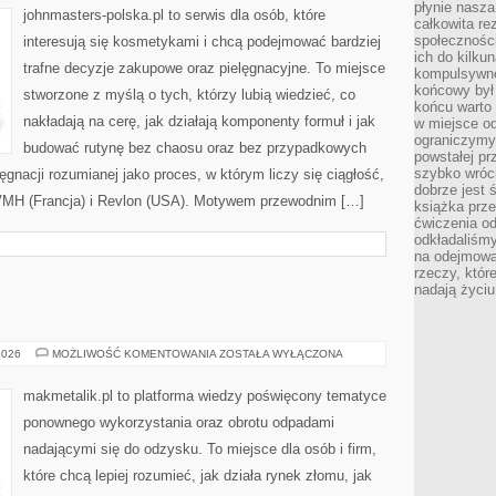
płynie nasza
(BRAZYLIA)
johnmasters-polska.pl to serwis dla osób, które
całkowita r
społeczności
interesują się kosmetykami i chcą podejmować bardziej
ich do kilku
trafne decyzje zakupowe oraz pielęgnacyjne. To miejsce
kompulsywne
końcowy był
stworzone z myślą o tych, którzy lubią wiedzieć, co
końcu warto 
nakładają na cerę, jak działają komponenty formuł i jak
w miejsce o
ograniczymy
budować rutynę bez chaosu oraz bez przypadkowych
powstałej pr
szybko wróc
ęgnacji rozumianej jako proces, w którym liczy się ciągłość,
dobrze jest 
VMH (Francja) i Revlon (USA). Motywem przewodnim […]
książka prz
ćwiczenia od
odkładaliśmy
na odejmowa
rzeczy, któr
nadają życiu
ZERO
2026
MOŻLIWOŚĆ KOMENTOWANIA
ZOSTAŁA WYŁĄCZONA
WASTE
makmetalik.pl to platforma wiedzy poświęcony tematyce
ponownego wykorzystania oraz obrotu odpadami
nadającymi się do odzysku. To miejsce dla osób i firm,
które chcą lepiej rozumieć, jak działa rynek złomu, jak