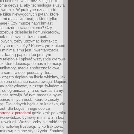
ii i ucieczki w las bez zasięgu. To
oma decyzja, aby technologia służyła
dwrotnie. W praktyce oznacza to
e kilku niewygodnych pytań: które
ą mi realną wartość, a które tylko
wagę? Czy muszę natychmiast
na każde powiadomienie? Czy
rzebuję dziesięciu komunikatorów,
nek mailowych i trzech portali
iowych, żeby utrzymać kontakt z
których mi zależy? Pierwszym krokiem
 minimalizmu jest inwentaryzacja.
 z kartką papieru lub prostym
w telefonie i spisać wszystkie cyfrowe
zez które docierają do nas informacje.
unikatory, media społecznościowe,
kursami, wideo, podcasty, fora,
– często dopiero na liście widzimy, jak
oszona stała się nasza uwaga. Dopiero
my zdecydować, z czego świadomie
, co ograniczamy, a co wzmacniamy,
e nas rozwija. W tym procesie bywa
arcie innych osób, które przeszły
ę. Dla jednych będzie to książka, dla
ast, dla kogoś innego dobrze
strona z poradami
gdzie krok po kroku
k wprowadzać cyfrowy minimalizm bez
rewolucji. Ważne, żeby nie robić tego
chwilowej frustracji, tylko traktować
rminową zmianę stylu życia. Zamiast