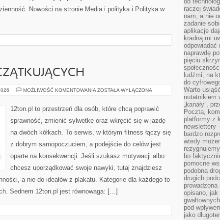
od technolog
raczej świad
ienność. Nowości na stronie Media i polityka i Polityka w
nam, a nie o
zadanie sobi
aplikacje daj
kradną mi u
odpowiadać 
naprawdę pot
pięciu skrzy
społecznośc
CZĄTKUJĄCYCH
ludźmi, na 
do cyfrowego
Warto usiąść
FITNESS
2026
MOŻLIWOŚĆ KOMENTOWANIA
ZOSTAŁA WYŁĄCZONA
DLA
notatnikiem 
POCZĄTKUJĄCYCH
„kanały”, pr
12ton.pl to przestrzeń dla osób, które chcą poprawić
Poczta, kom
platformy z 
sprawność, zmienić sylwetkę oraz wkręcić się w jazdę
newslettery 
na dwóch kółkach. To serwis, w którym fitness łączy się
bardzo rozpr
wtedy może
z dobrym samopoczuciem, a podejście do celów jest
rezygnujemy
oparte na konsekwencji. Jeśli szukasz motywacji albo
bo faktyczni
pomocne wsp
chcesz uporządkować swoje nawyki, tutaj znajdziesz
podobną drog
drugich podc
ści, a nie do ideałów z plakatu. Kategorie dla każdego to
prowadzona
ych. Sednem 12ton.pl jest równowaga: […]
opisano, ja
gwałtownych 
pod wpływem 
jako długote