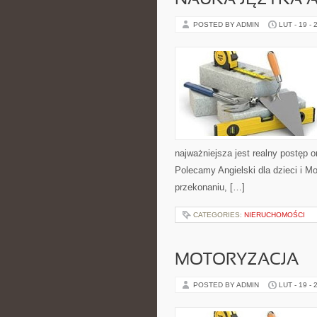
NAUKA JĘZYKA A
POSTED BY ADMIN
LUT - 19 - 
najważniejsza jest realny postęp o
Polecamy Angielski dla dzieci i Mot
przekonaniu, […]
CATEGORIES:
NIERUCHOMOŚCI
MOTORYZACJA
POSTED BY ADMIN
LUT - 19 - 