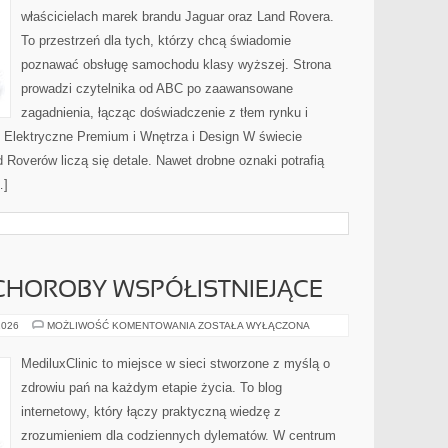
właścicielach marek brandu Jaguar oraz Land Rovera.
To przestrzeń dla tych, którzy chcą świadomie
poznawać obsługę samochodu klasy wyższej. Strona
prowadzi czytelnika od ABC po zaawansowane
zagadnienia, łącząc doświadczenie z tłem rynku i
 Elektryczne Premium i Wnętrza i Design W świecie
Roverów liczą się detale. Nawet drobne oznaki potrafią
…]
CHOROBY WSPÓŁISTNIEJĄCE
GINEKOLOGIA
2026
MOŻLIWOŚĆ KOMENTOWANIA
ZOSTAŁA WYŁĄCZONA
A
CHOROBY
WSPÓŁISTNIEJĄCE
MediluxClinic to miejsce w sieci stworzone z myślą o
zdrowiu pań na każdym etapie życia. To blog
internetowy, który łączy praktyczną wiedzę z
zrozumieniem dla codziennych dylematów. W centrum