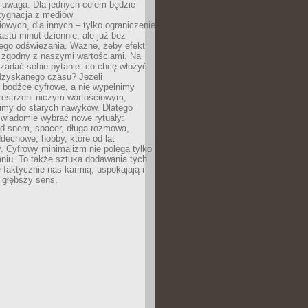
 uwaga. Dla jednych celem będzie
ezygnacja z mediów
owych, dla innych – tylko ograniczenie
nastu minut dziennie, ale już bez
go odświeżania. Ważne, żeby efekt
 zgodny z naszymi wartościami. Na
zadać sobie pytanie: co chcę włożyć
dzyskanego czasu? Jeżeli
 bodźce cyfrowe, a nie wypełnimy
zestrzeni niczym wartościowym,
imy do starych nawyków. Dlatego
świadomie wybrać nowe rytuały:
ed snem, spacer, długa rozmowa,
dechowe, hobby, które od lat
. Cyfrowy minimalizm nie polega tylko
niu. To także sztuka dodawania tych
e faktycznie nas karmią, uspokajają i
 głębszy sens.