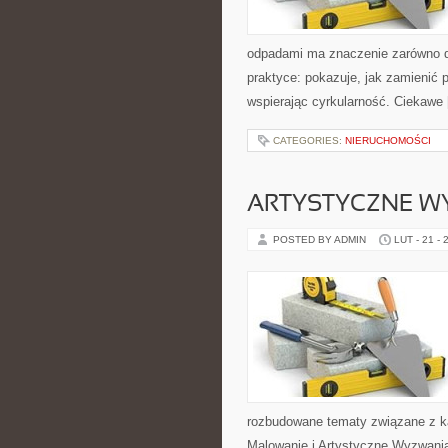
odpadami ma znaczenie zarówno dla
praktyce: pokazuje, jak zamienić
wspierając cyrkularność. Ciekawe
CATEGORIES:
NIERUCHOMOŚCI
ARTYSTYCZNE W
POSTED BY ADMIN
LUT - 21 - 
rozbudowane tematy związane z ka
Malowanie i Artystyczne Wyzwania