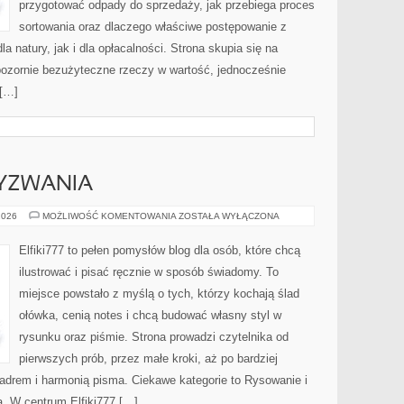
przygotować odpady do sprzedaży, jak przebiega proces
sortowania oraz dlaczego właściwe postępowanie z
 natury, jak i dla opłacalności. Strona skupia się na
 pozornie bezużyteczne rzeczy w wartość, jednocześnie
 […]
YZWANIA
ARTYSTYCZNE
2026
MOŻLIWOŚĆ KOMENTOWANIA
ZOSTAŁA WYŁĄCZONA
WYZWANIA
Elfiki777 to pełen pomysłów blog dla osób, które chcą
ilustrować i pisać ręcznie w sposób świadomy. To
miejsce powstało z myślą o tych, którzy kochają ślad
ołówka, cenią notes i chcą budować własny styl w
rysunku oraz piśmie. Strona prowadzi czytelnika od
pierwszych prób, przez małe kroki, aż po bardziej
drem i harmonią pisma. Ciekawe kategorie to Rysowanie i
. W centrum Elfiki777 […]