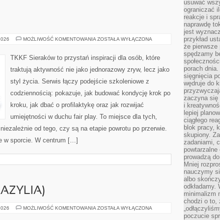
usuwać wszys
ograniczać 
reakcje i sp
naprawdę to
jest wyznac
przykład usta
SPORT
2026
MOŻLIWOŚĆ KOMENTOWANIA
ZOSTAŁA WYŁĄCZONA
że pierwsze 
spędzamy be
TKKF Sieraków to przystań inspiracji dla osób, które
społecznośc
porach dnia.
traktują aktywność nie jako jednorazowy zryw, lecz jako
sięgnięcia po
styl życia. Serwis łączy podejście szkoleniowe z
wędruje do 
przyzwyczaja
codziennością: pokazuje, jak budować kondycję krok po
zaczyna się 
kroku, jak dbać o profilaktykę oraz jak rozwijać
i kreatywno
lepiej plano
umiejętności w duchu fair play. To miejsce dla tych,
ciągłego rea
blok pracy, 
niezależnie od tego, czy są na etapie powrotu po przerwie.
skupiony. Z
ie w sporcie. W centrum […]
zadaniami, 
powtarzalne 
prowadzą do 
Mniej rozpro
nauczymy si
albo skończy
odkładamy. 
AZYLIA)
minimalizm n
chodzi o to,
NATURA
„odłączyliśm
2026
MOŻLIWOŚĆ KOMENTOWANIA
ZOSTAŁA WYŁĄCZONA
&
poczucie spr
CO