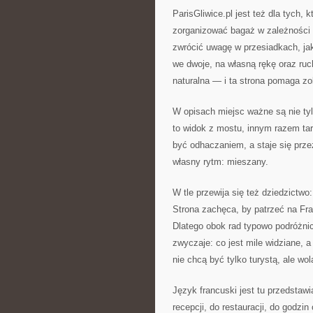
ParisGliwice.pl jest też dla tych,
zorganizować bagaż w zależności o
zwrócić uwagę w przesiadkach, jak
we dwoje, na własną rękę oraz ru
naturalna — i ta strona pomaga zo
W opisach miejsc ważne są nie ty
to widok z mostu, innym razem tar
być odhaczaniem, a staje się prz
własny rytm: mieszany.
W tle przewija się też dziedzictwo
Strona zachęca, by patrzeć na Fran
Dlatego obok rad typowo podróżnic
zwyczaje: co jest mile widziane, 
nie chcą być tylko turystą, ale wo
Język francuski jest tu przedstaw
recepcji, do restauracji, do godzin