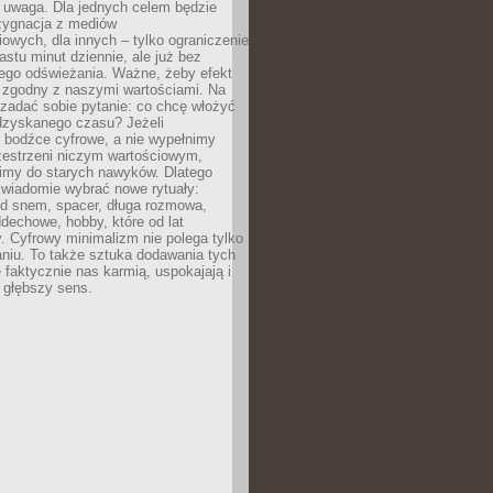
 uwaga. Dla jednych celem będzie
ezygnacja z mediów
owych, dla innych – tylko ograniczenie
nastu minut dziennie, ale już bez
go odświeżania. Ważne, żeby efekt
 zgodny z naszymi wartościami. Na
zadać sobie pytanie: co chcę włożyć
dzyskanego czasu? Jeżeli
 bodźce cyfrowe, a nie wypełnimy
zestrzeni niczym wartościowym,
imy do starych nawyków. Dlatego
świadomie wybrać nowe rytuały:
ed snem, spacer, długa rozmowa,
dechowe, hobby, które od lat
. Cyfrowy minimalizm nie polega tylko
niu. To także sztuka dodawania tych
e faktycznie nas karmią, uspokajają i
 głębszy sens.