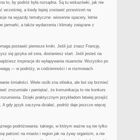
 na to, by podróż była rozsądna. Są tu wskazówki, jak nie
ć wcześniej, a kiedy lepiej zostawić przestrzeń na
racje na wyjazdy tematyczne: wiosenne spacery, letnie
e jarmarki, a także wydarzenia i klimaty związane z
omaga postawić pierwsze kroki. Jeśli już znasz Francję,
sz się języka od zera, dostaniesz start. Jeśli jesteś na
ajdziesz inspiracje do wyłapywania niuansów. Wszystko po
rzewagą — w podróży, w codzienności i w rozmowach.
nie śmiałości. Wiele osób zna słówka, ale boi się brzmieć
ówić zrozumiale i pamiętać, że komunikacja to nie konkurs
 zrozumienia. Dzięki praktycznym przykładom łatwiej przejść
. A gdy język zaczyna działać, podróż daje jeszcze więcej
ażnego podróżowania: takiego, w którym ważne są nie tylko
się patrzeć na miasto i region jak na żywy organizm, a nie