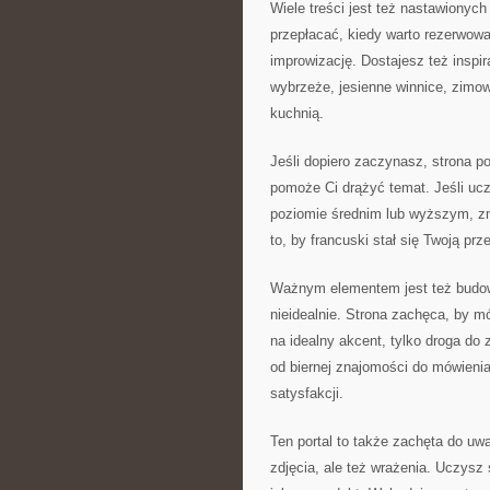
Wiele treści jest też nastawionych
przepłacać, kiedy warto rezerwowa
improwizację. Dostajesz też inspi
wybrzeże, jesienne winnice, zimow
kuchnią.
Jeśli dopiero zaczynasz, strona p
pomoże Ci drążyć temat. Jeśli uczy
poziomie średnim lub wyższym, zn
to, by francuski stał się Twoją p
Ważnym elementem jest też budowa
nieidealnie. Strona zachęca, by m
na idealny akcent, tylko droga do
od biernej znajomości do mówienia
satysfakcji.
Ten portal to także zachęta do uw
zdjęcia, ale też wrażenia. Uczysz 