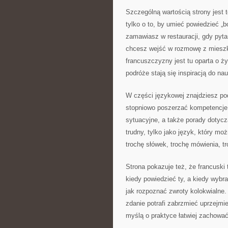
Szczególną wartością strony jest t
tylko o to, by umieć powiedzieć „
zamawiasz w restauracji, gdy pyta
chcesz wejść w rozmowę z mieszka
francuszczyzny jest tu oparta o ż
podróże stają się inspiracją do nau
W części językowej znajdziesz pod
stopniowo poszerzać kompetencje. 
sytuacyjne, a także porady dotyczą
trudny, tylko jako język, który m
trochę słówek, trochę mówienia, t
Strona pokazuje też, że francuski t
kiedy powiedzieć ty, a kiedy wybr
jak rozpoznać zwroty kolokwialne
zdanie potrafi zabrzmieć uprzejmi
myślą o praktyce łatwiej zachować 