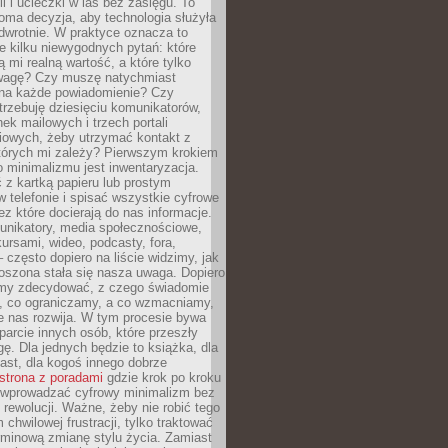
ii i ucieczki w las bez zasięgu. To
oma decyzja, aby technologia służyła
dwrotnie. W praktyce oznacza to
e kilku niewygodnych pytań: które
ą mi realną wartość, a które tylko
wagę? Czy muszę natychmiast
na każde powiadomienie? Czy
rzebuję dziesięciu komunikatorów,
nek mailowych i trzech portali
iowych, żeby utrzymać kontakt z
których mi zależy? Pierwszym krokiem
 minimalizmu jest inwentaryzacja.
 z kartką papieru lub prostym
w telefonie i spisać wszystkie cyfrowe
zez które docierają do nas informacje.
unikatory, media społecznościowe,
kursami, wideo, podcasty, fora,
– często dopiero na liście widzimy, jak
oszona stała się nasza uwaga. Dopiero
my zdecydować, z czego świadomie
, co ograniczamy, a co wzmacniamy,
e nas rozwija. W tym procesie bywa
arcie innych osób, które przeszły
ę. Dla jednych będzie to książka, dla
ast, dla kogoś innego dobrze
strona z poradami
gdzie krok po kroku
k wprowadzać cyfrowy minimalizm bez
rewolucji. Ważne, żeby nie robić tego
chwilowej frustracji, tylko traktować
rminową zmianę stylu życia. Zamiast