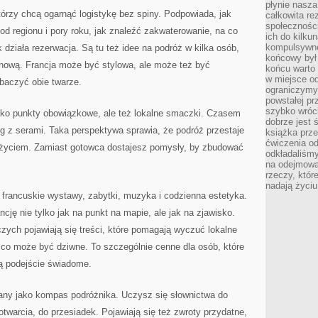
płynie nasza
 którzy chcą ogarnąć logistykę bez spiny. Podpowiada, jak
całkowita r
społeczności
d regionu i pory roku, jak znaleźć zakwaterowanie, na co
ich do kilku
kompulsywne
 działa rezerwacja. Są tu też idee na podróż w kilka osób,
końcowy był
chową. Francja może być stylowa, ale może też być
końcu warto 
w miejsce o
baczyć obie twarze.
ograniczymy
powstałej pr
szybko wróc
lko punkty obowiązkowe, ale też lokalne smaczki. Czasem
dobrze jest 
g z serami. Taka perspektywa sprawia, że podróż przestaje
książka prz
ćwiczenia od
eżyciem. Zamiast gotowca dostajesz pomysły, by zbudować
odkładaliśmy
na odejmowa
rzeczy, któr
nadają życiu
: francuskie wystawy, zabytki, muzyka i codzienna estetyka.
cję nie tylko jak na punkt na mapie, ale jak na zjawisko.
zych pojawiają się treści, które pomagają wyczuć lokalne
a co może być dziwne. To szczególnie cenne dla osób, które
lą podejście świadome.
iany jako kompas podróżnika. Uczysz się słownictwa do
 otwarcia, do przesiadek. Pojawiają się też zwroty przydatne,