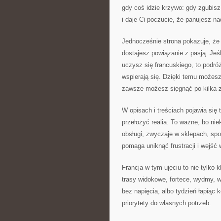
gdy coś idzie krzywo: gdy zgubisz
i daje Ci poczucie, że panujesz na
Jednocześnie strona pokazuje, że
dostajesz powiązanie z pasją. Jeśli
uczysz się francuskiego, to podróż
wspierają się. Dzięki temu możes
zawsze możesz sięgnąć po kilka 
W opisach i treściach pojawia się
przełożyć realia. To ważne, bo nie
obsługi, zwyczaje w sklepach, spo
pomaga uniknąć frustracji i wejść 
Francja w tym ujęciu to nie tylko
trasy widokowe, fortece, wydmy, w
bez napięcia, albo tydzień łapiąc 
priorytety do własnych potrzeb.