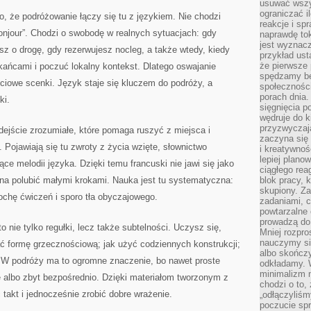
usuwać wszys
ograniczać 
o, że podróżowanie łączy się tu z językiem. Nie chodzi
reakcje i sp
bonjour”. Chodzi o swobodę w realnych sytuacjach: gdy
naprawdę to
jest wyznac
sz o drogę, gdy rezerwujesz nocleg, a także wtedy, kiedy
przykład usta
że pierwsze 
ńcami i poczuć lokalny kontekst. Dlatego oswajanie
spędzamy be
yciowe scenki. Język staje się kluczem do podróży, a
społecznośc
porach dnia.
ki.
sięgnięcia po
wędruje do 
przyzwyczaja
ejście zrozumiałe, które pomaga ruszyć z miejsca i
zaczyna się 
Pojawiają się tu zwroty z życia wzięte, słownictwo
i kreatywno
lepiej plano
ce melodii języka. Dzięki temu francuski nie jawi się jako
ciągłego rea
ożna polubić małymi krokami. Nauka jest tu systematyczna:
blok pracy, 
skupiony. Z
rochę ćwiczeń i sporo tła obyczajowego.
zadaniami, 
powtarzalne 
prowadzą do 
o nie tylko regułki, lecz także subtelności. Uczysz się,
Mniej rozpro
nauczymy si
ać formę grzecznościową; jak użyć codziennych konstrukcji;
albo skończy
. W podróży ma to ogromne znaczenie, bo nawet proste
odkładamy. 
minimalizm n
e albo zbyt bezpośrednio. Dzięki materiałom tworzonym z
chodzi o to,
takt i jednocześnie zrobić dobre wrażenie.
„odłączyliśm
poczucie spr