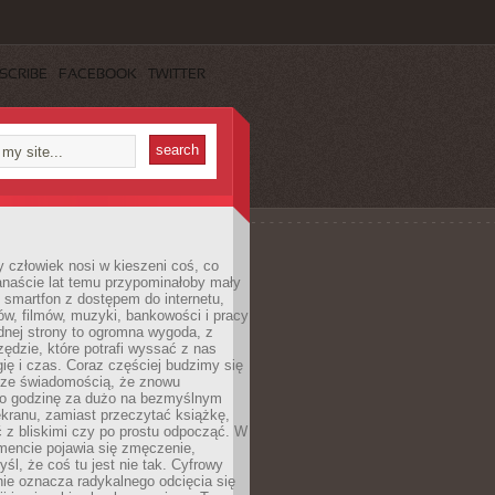
SCRIBE
FACEBOOK
TWITTER
 człowiek nosi w kieszeni coś, co
anaście lat temu przypominałoby mały
: smartfon z dostępem do internetu,
w, filmów, muzyki, bankowości i pracy
ednej strony to ogromna wygoda, z
rzędzie, które potrafi wyssać z nas
ię i czas. Coraz częściej budzimy się
 ze świadomością, że znowu
 o godzinę za dużo na bezmyślnym
ekranu, zamiast przeczytać książkę,
 z bliskimi czy po prostu odpocząć. W
ncie pojawia się zmęczenie,
yśl, że coś tu jest nie tak. Cyfrowy
ie oznacza radykalnego odcięcia się