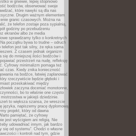
tko w gniewie, lepiej stopniowo
ilość bodźców, obserwować swoje
rawdzać, które nawyki są dla nas
ksyczne. Drugim ważnym elementem
zenie granic czasowych. Można na
lić, że telefon zostaje poza sypialnią,
pół godziny po przebudzeniu
z ekranów albo że media
iowe sprawdzamy tylko o konkretnych
 Na początku bywa to trudne – odruch
 telefon jest tak silny, że ręka sama
kieszeni. Z czasem jednak organizm
 się do mniejszej ilości bodźców i
pojawiać przestrzeń na nudę, refleksję
ść. Cyfrowy minimalizm pomaga też
wać czas. Kiedy znika konieczność
gowania na bodźce, łatwiej zaplanować
który rzeczywiście będzie głęboki i
amiast przeskakiwać między
człowiek zaczyna doceniać monotonne,
czynności, bo to właśnie one często
mistrzostwa w jakiejś dziedzinie.
szeń to większa szansa, że wreszcie
ę języka, napiszemy pracę dyplomową
my projekt, który od dawna
Warto pamiętać, że cyfrowy
ie jest wyścigiem ani religią. Nie
 żeby udowadniać innym, jak bardzo
y się od systemu”. Chodzi o własne
awczości i kontroli nad tym, gdzie