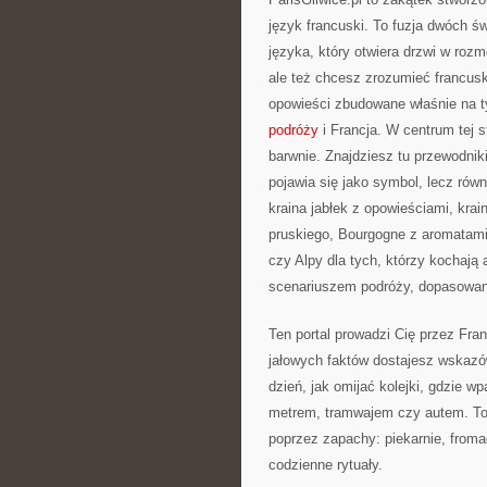
język francuski. To fuzja dwóch 
języka, który otwiera drzwi w roz
ale też chcesz zrozumieć francusk
opowieści zbudowane właśnie na 
podróży
i Francja. W centrum tej st
barwnie. Znajdziesz tu przewodnik
pojawia się jako symbol, lecz równ
kraina jabłek z opowieściami, kr
pruskiego, Bourgogne z aromatami
czy Alpy dla tych, którzy kochaj
scenariuszem podróży, dopasowany
Ten portal prowadzi Cię przez Fra
jałowych faktów dostajesz wskazów
dzień, jak omijać kolejki, gdzie w
metrem, tramwajem czy autem. To 
poprzez zapachy: piekarnie, fromage
codzienne rytuały.