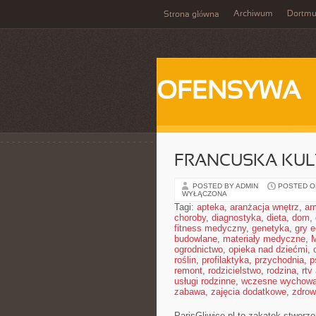
Archiwum
Dortm
Strona główna
OFENSYWA
FRANCUSKA KULT
POSTED BY ADMIN
POSTED ON 
WYŁĄCZONA
Tagi:
apteka
,
aranżacja wnętrz
,
ar
choroby
,
diagnostyka
,
dieta
,
dom
,
fitness medyczny
,
genetyka
,
gry 
budowlane
,
materiały medyczne
,
M
ogrodnictwo
,
opieka nad dziećmi
,
roślin
,
profilaktyka
,
przychodnia
,
p
remont
,
rodzicielstwo
,
rodzina
,
rtv
usługi rodzinne
,
wczesne wychowa
zabawa
,
zajęcia dodatkowe
,
zdrow
ParisGliwice.pl to zakątek stworzo