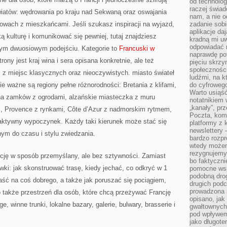
od technolog
raczej świad
światów: wędrowania po kraju nad Sekwaną oraz oswajania
nam, a nie o
mowach z mieszkańcami. Jeśli szukasz inspiracji na wyjazd,
zadanie sobi
aplikacje daj
ą kulturę i komunikować się pewniej, tutaj znajdziesz
kradną mi u
odpowiadać 
tym dwuosiowym podejściu. Kategorie to
Francuski w
naprawdę pot
rony jest kraj wina i sera opisana konkretnie, ale też
pięciu skrzy
społecznośc
i z miejsc klasycznych oraz nieoczywistych. miasto świateł
ludźmi, na 
ie ważne są regiony pełne różnorodności: Bretania z klifami,
do cyfrowego
Warto usiąść
aina zamków z ogrodami, alzańskie miasteczka z muru
notatnikiem 
„kanały”, pr
, Provence z rynkami, Côte d’Azur z nadmorskim rytmem,
Poczta, kom
ą aktywny wypoczynek. Każdy taki kierunek może stać się
platformy z 
newslettery 
m do czasu i stylu zwiedzania.
bardzo rozpr
wtedy może
rezygnujemy
ncję w sposób przemyślany, ale bez sztywności. Zamiast
bo faktyczni
ki: jak skonstruować trasę, kiedy jechać, co odkryć w 1
pomocne wsp
podobną drog
paść na coś dobrego, a także jak poruszać się pociągiem,
drugich podc
prowadzona
także przestrzeń dla osób, które chcą przeżywać Francję
opisano, ja
, winne trunki, lokalne bazary, galerie, bulwary, brasserie i
gwałtownych 
pod wpływem 
jako długote