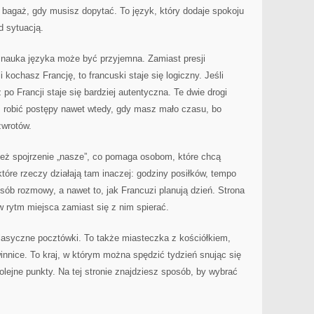
 bagaż, gdy musisz dopytać. To język, który dodaje spokoju
d sytuacją.
 nauka języka może być przyjemna. Zamiast presji
 kochasz Francję, to francuski staje się logiczny. Jeśli
 po Francji staje się bardziej autentyczna. Te dwie drogi
z robić postępy nawet wtedy, gdy masz mało czasu, bo
zwrotów.
 też spojrzenie „nasze”, co pomaga osobom, które chcą
które rzeczy działają tam inaczej: godziny posiłków, tempo
sób rozmowy, a nawet to, jak Francuzi planują dzień. Strona
w rytm miejsca zamiast się z nim spierać.
 klasyczne pocztówki. To także miasteczka z kościółkiem,
innice. To kraj, w którym można spędzić tydzień snując się
kolejne punkty. Na tej stronie znajdziesz sposób, by wybrać