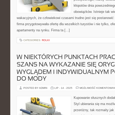
kłopotów dnia powszedniego
obowiązków. Istnieje tak wi
wakacyjnych, że człowiekowi czasami trudno jest się postanowić 
firma przygotowywała ofertę dla wszelkich turystów i nie tylko, of
apartamenty na rynku. Firma ta […]
CATEGORIES:
ROLKI
W NIEKTÓRYCH PUNKTACH PRAC
SZANS NA WYKAZANIE SIĘ ORY
WYGLĄDEM I INDYWIDUALNYM P
DO MODY
POSTED BY ADMIN
LIP - 14 - 2025
MOŻLIWOŚĆ KOMENTOWAN
Kupowanie słusznych doda
Styl ubierania się ma możl
przeróżny, tak rozmaity jak