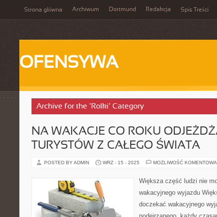
Archiwum
Dortmund
Redakcja
Strona główna
Spis Treści
OFENSYWA
Archive for the ‘Rolki’ Category
NA WAKACJE CO ROKU ODJEŻDŻ
TURYSTÓW Z CAŁEGO ŚWIATA
POSTED BY ADMIN
WRZ - 15 - 2025
MOŻLIWOŚĆ KOMENTOWA
Większa część ludzi nie m
wakacyjnego wyjazdu Więks
doczekać wakacyjnego wyj
podejrzanego, każdy czasa