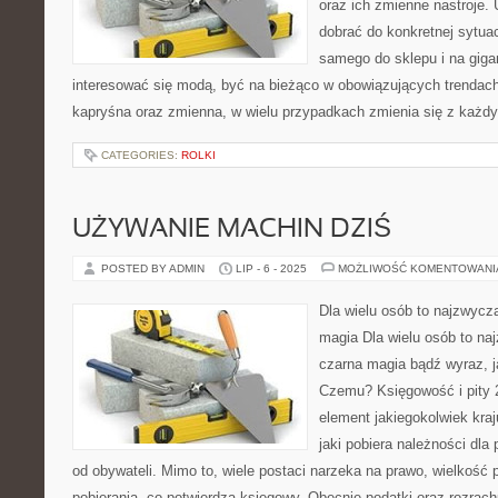
oraz ich zmienne nastroje. 
dobrać do konkretnej sytuac
samego do sklepu i na giga
interesować się modą, być na bieżąco w obowiązujących trendach
kapryśna oraz zmienna, w wielu przypadkach zmienia się z ka
CATEGORIES:
ROLKI
UŻYWANIE MACHIN DZIŚ
POSTED BY ADMIN
LIP - 6 - 2025
MOŻLIWOŚĆ KOMENTOWAN
Dla wielu osób to najzwycza
magia Dla wielu osób to naj
czarna magia bądź wyraz, j
Czemu? Księgowość i pity 2
element jakiegokolwiek kraju
jaki pobiera należności dl
od obywateli. Mimo to, wiele postaci narzeka na prawo, wielkość 
pobierania, co potwierdza księgowy. Obecnie podatki oraz rozrach