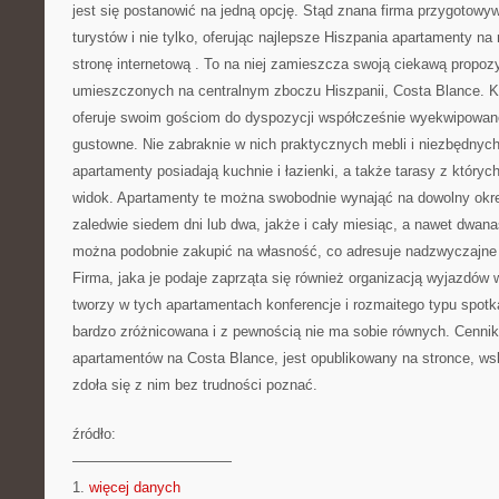
jest się postanowić na jedną opcję. Stąd znana firma przygotowyw
turystów i nie tylko, oferując najlepsze Hiszpania apartamenty na
stronę internetową
. To na niej zamieszcza swoją ciekawą propoz
umieszczonych na centralnym zboczu Hiszpanii, Costa Blance. 
oferuje swoim gościom do dyspozycji współcześnie wyekwipowane
gustowne. Nie zabraknie w nich praktycznych mebli i niezbędnyc
apartamenty posiadają kuchnie i łazienki, a także tarasy z któryc
widok. Apartamenty te można swobodnie wynająć na dowolny okre
zaledwie siedem dni lub dwa, jakże i cały miesiąc, a nawet dwan
można podobnie zakupić na własność, co adresuje nadzwyczajne 
Firma, jaka je podaje zaprząta się również organizacją wyjazdów
tworzy w tych apartamentach konferencje i rozmaitego typu spotka
bardzo zróżnicowana i z pewnością nie ma sobie równych. Cenni
apartamentów na Costa Blance, jest opublikowany na stronce, ws
zdoła się z nim bez trudności poznać.
źródło:
———————————
1.
więcej danych