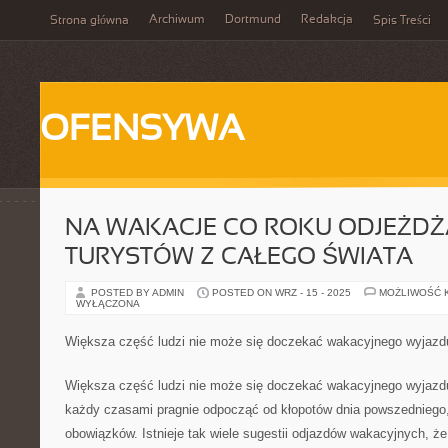
Archiwum
Dortmund
Redakcja
Strona główna
Spis Treści
OFENSYWA
NA WAKACJE CO ROKU ODJEŻDŻ
TURYSTÓW Z CAŁEGO ŚWIATA
POSTED BY ADMIN
POSTED ON WRZ - 15 - 2025
MOŻLIWOŚĆ 
WYŁĄCZONA
Większa część ludzi nie może się doczekać wakacyjnego wyjazd
Większa część ludzi nie może się doczekać wakacyjnego wyjazdu
każdy czasami pragnie odpocząć od kłopotów dnia powszedniego,
obowiązków. Istnieje tak wiele sugestii odjazdów wakacyjnych, ż