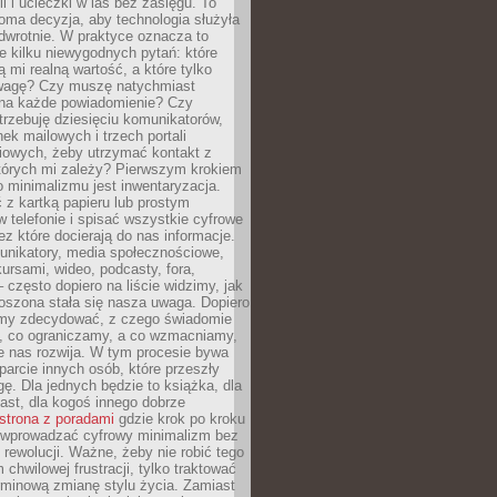
ii i ucieczki w las bez zasięgu. To
oma decyzja, aby technologia służyła
dwrotnie. W praktyce oznacza to
e kilku niewygodnych pytań: które
ą mi realną wartość, a które tylko
wagę? Czy muszę natychmiast
na każde powiadomienie? Czy
rzebuję dziesięciu komunikatorów,
nek mailowych i trzech portali
iowych, żeby utrzymać kontakt z
których mi zależy? Pierwszym krokiem
 minimalizmu jest inwentaryzacja.
 z kartką papieru lub prostym
w telefonie i spisać wszystkie cyfrowe
zez które docierają do nas informacje.
unikatory, media społecznościowe,
kursami, wideo, podcasty, fora,
– często dopiero na liście widzimy, jak
oszona stała się nasza uwaga. Dopiero
my zdecydować, z czego świadomie
, co ograniczamy, a co wzmacniamy,
e nas rozwija. W tym procesie bywa
arcie innych osób, które przeszły
ę. Dla jednych będzie to książka, dla
ast, dla kogoś innego dobrze
strona z poradami
gdzie krok po kroku
k wprowadzać cyfrowy minimalizm bez
rewolucji. Ważne, żeby nie robić tego
chwilowej frustracji, tylko traktować
rminową zmianę stylu życia. Zamiast