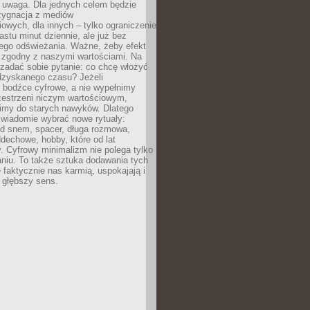
 uwaga. Dla jednych celem będzie
ezygnacja z mediów
owych, dla innych – tylko ograniczenie
nastu minut dziennie, ale już bez
go odświeżania. Ważne, żeby efekt
 zgodny z naszymi wartościami. Na
zadać sobie pytanie: co chcę włożyć
dzyskanego czasu? Jeżeli
 bodźce cyfrowe, a nie wypełnimy
zestrzeni niczym wartościowym,
imy do starych nawyków. Dlatego
świadomie wybrać nowe rytuały:
ed snem, spacer, długa rozmowa,
dechowe, hobby, które od lat
. Cyfrowy minimalizm nie polega tylko
niu. To także sztuka dodawania tych
e faktycznie nas karmią, uspokajają i
 głębszy sens.