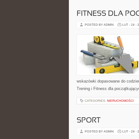
FITNESS DLA PO
POSTED BY ADMIN
LUT - 24 - 
wskazówki dopasowane do codzienno
Trening i Fitness dla początkując
CATEGORIES:
NIERUCHOMOŚCI
SPORT
POSTED BY ADMIN
LUT - 24 - 