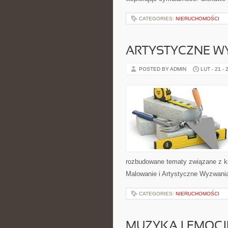
CATEGORIES:
NIERUCHOMOŚCI
ARTYSTYCZNE W
POSTED BY ADMIN
LUT - 21 - 
rozbudowane tematy związane z ka
Malowanie i Artystyczne Wyzwania
CATEGORIES:
NIERUCHOMOŚCI
MUZYKA I EMOCJ