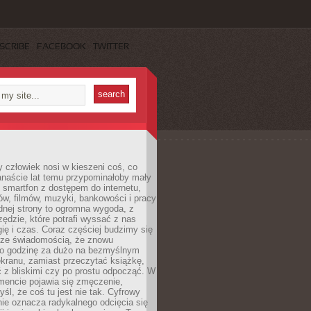
SCRIBE
FACEBOOK
TWITTER
 człowiek nosi w kieszeni coś, co
anaście lat temu przypominałoby mały
: smartfon z dostępem do internetu,
w, filmów, muzyki, bankowości i pracy
ednej strony to ogromna wygoda, z
rzędzie, które potrafi wyssać z nas
ię i czas. Coraz częściej budzimy się
 ze świadomością, że znowu
 o godzinę za dużo na bezmyślnym
ekranu, zamiast przeczytać książkę,
 z bliskimi czy po prostu odpocząć. W
ncie pojawia się zmęczenie,
yśl, że coś tu jest nie tak. Cyfrowy
ie oznacza radykalnego odcięcia się