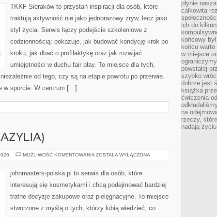
płynie nasza
TKKF Sieraków to przystań inspiracji dla osób, które
całkowita r
społeczności
traktują aktywność nie jako jednorazowy zryw, lecz jako
ich do kilku
styl życia. Serwis łączy podejście szkoleniowe z
kompulsywne
końcowy był
codziennością: pokazuje, jak budować kondycję krok po
końcu warto 
kroku, jak dbać o profilaktykę oraz jak rozwijać
w miejsce o
ograniczymy
umiejętności w duchu fair play. To miejsce dla tych,
powstałej pr
szybko wróc
niezależnie od tego, czy są na etapie powrotu po przerwie.
dobrze jest 
ie w sporcie. W centrum […]
książka prz
ćwiczenia od
odkładaliśmy
na odejmowa
rzeczy, któr
nadają życiu
AZYLIA)
NATURA
2026
MOŻLIWOŚĆ KOMENTOWANIA
ZOSTAŁA WYŁĄCZONA
&
CO
(BRAZYLIA)
johnmasters-polska.pl to serwis dla osób, które
interesują się kosmetykami i chcą podejmować bardziej
trafne decyzje zakupowe oraz pielęgnacyjne. To miejsce
stworzone z myślą o tych, którzy lubią wiedzieć, co