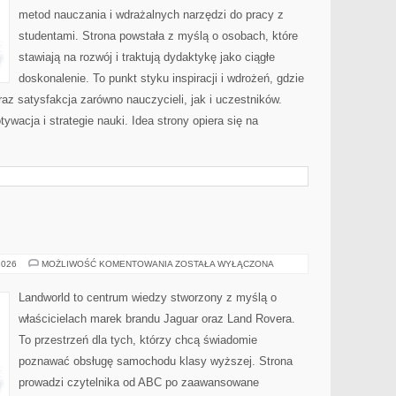
metod nauczania i wdrażalnych narzędzi do pracy z
studentami. Strona powstała z myślą o osobach, które
stawiają na rozwój i traktują dydaktykę jako ciągłe
doskonalenie. To punkt styku inspiracji i wdrożeń, gdzie
raz satysfakcja zarówno nauczycieli, jak i uczestników.
ywacja i strategie nauki. Idea strony opiera się na
MOTORYZACJA
2026
MOŻLIWOŚĆ KOMENTOWANIA
ZOSTAŁA WYŁĄCZONA
Landworld to centrum wiedzy stworzony z myślą o
właścicielach marek brandu Jaguar oraz Land Rovera.
To przestrzeń dla tych, którzy chcą świadomie
poznawać obsługę samochodu klasy wyższej. Strona
prowadzi czytelnika od ABC po zaawansowane