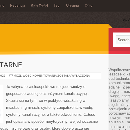
und
Redakcja
Tagi
Ukraina
Spis Treści
Żółty
SUB
ITARNE
Współczesny
jeszcze kilk
INSTALACJE
2026
MOŻLIWOŚĆ KOMENTOWANIA
ZOSTAŁA WYŁĄCZONA
cud techniki
SANITARNE
komunikatoró
Ta witryna to wieloaspektowe miejsce wiedzy o
zdalnej. Z j
drugiej – na
gospodarce wodnej oraz inżynierii kanalizacyjnej.
uwagę, energ
i zasypiamy
Skupia się na tym, co w praktyce wdraża się w
spędziliśmy
miastach i gminach: systemy zaopatrzenia w wodę,
przewijaniu 
porozmawiać
systemy kanalizacyjne, a także odwodnienie. Całość
pewnym mome
jest opisana w sposób merytoryczny, ale jednocześnie
znużenie i m
minimalizm n
sięgać inżynierowie oraz osoby, które dopiero uczą się