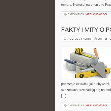
tematu. Nowości na stronie to Pra
CATEGORIES:
NIERUCHOMOŚCI
FAKTY I MITY O 
POSTED BY ADMIN
LUT - 25 - 
pozostaje człowiek jako obywatel,
szczeblach przekładają się na codz
[…]
CATEGORIES:
NIERUCHOMOŚCI