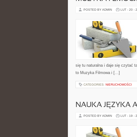
POSTED BY ADMIN
LUT - 20 - 
się tu naturalna i daje się czytać
to Muzyka Filmowa i […]
CATEGORIES:
NIERUCHOMOŚCI
NAUKA JĘZYKA A
POSTED BY ADMIN
LUT - 19 - 