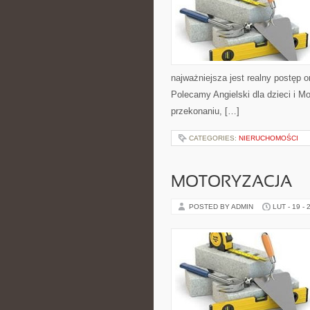
najważniejsza jest realny postęp o
Polecamy Angielski dla dzieci i Mot
przekonaniu, […]
CATEGORIES:
NIERUCHOMOŚCI
MOTORYZACJA
POSTED BY ADMIN
LUT - 19 - 