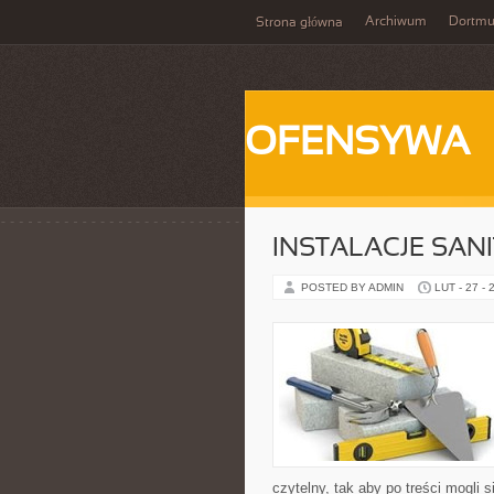
Archiwum
Dortm
Strona główna
OFENSYWA
INSTALACJE SAN
POSTED BY ADMIN
LUT - 27 - 
czytelny, tak aby po treści mogli 