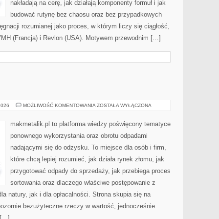
nakładają na cerę, jak działają komponenty formuł i jak
budować rutynę bez chaosu oraz bez przypadkowych
ęgnacji rozumianej jako proces, w którym liczy się ciągłość,
VMH (Francja) i Revlon (USA). Motywem przewodnim […]
ZERO
2026
MOŻLIWOŚĆ KOMENTOWANIA
ZOSTAŁA WYŁĄCZONA
WASTE
makmetalik.pl to platforma wiedzy poświęcony tematyce
ponownego wykorzystania oraz obrotu odpadami
nadającymi się do odzysku. To miejsce dla osób i firm,
które chcą lepiej rozumieć, jak działa rynek złomu, jak
przygotować odpady do sprzedaży, jak przebiega proces
sortowania oraz dlaczego właściwe postępowanie z
 natury, jak i dla opłacalności. Strona skupia się na
 pozornie bezużyteczne rzeczy w wartość, jednocześnie
 […]