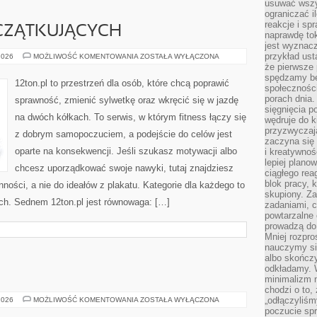
usuwać wszys
ograniczać 
reakcje i sp
CZĄTKUJĄCYCH
naprawdę to
jest wyznac
przykład usta
FITNESS
2026
MOŻLIWOŚĆ KOMENTOWANIA
ZOSTAŁA WYŁĄCZONA
DLA
że pierwsze 
POCZĄTKUJĄCYCH
spędzamy be
12ton.pl to przestrzeń dla osób, które chcą poprawić
społecznośc
porach dnia.
sprawność, zmienić sylwetkę oraz wkręcić się w jazdę
sięgnięcia po
na dwóch kółkach. To serwis, w którym fitness łączy się
wędruje do 
przyzwyczaja
z dobrym samopoczuciem, a podejście do celów jest
zaczyna się 
oparte na konsekwencji. Jeśli szukasz motywacji albo
i kreatywno
lepiej plano
chcesz uporządkować swoje nawyki, tutaj znajdziesz
ciągłego rea
blok pracy, 
ści, a nie do ideałów z plakatu. Kategorie dla każdego to
skupiony. Z
ych. Sednem 12ton.pl jest równowaga: […]
zadaniami, 
powtarzalne 
prowadzą do 
Mniej rozpro
nauczymy si
albo skończy
odkładamy. 
minimalizm n
chodzi o to,
SPORT
„odłączyliśm
2026
MOŻLIWOŚĆ KOMENTOWANIA
ZOSTAŁA WYŁĄCZONA
poczucie spr