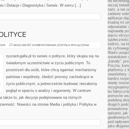
od technolog
raczej świad
wo i Dotacje i Diagnostyka i Serwis. W sercu […]
nam, a nie o
zadanie sobi
aplikacje daj
kradną mi u
odpowiadać 
naprawdę pot
POLITYCE
pięciu skrzy
społecznośc
ludźmi, na 
FAKTY
2026
MOŻLIWOŚĆ KOMENTOWANIA
ZOSTAŁA WYŁĄCZONA
do cyfrowego
I
MITY
Warto usiąść
O
ryszard-galla.pl to serwis o polityce, który skupia się na
notatnikiem 
POLITYCE
„kanały”, pr
świadomym uczestnictwie w życiu publicznym. To
Poczta, kom
przestrzeń dla osób, które chcą ogarniać mechanizmy
platformy z 
newslettery 
państwa i wspólnoty, śledzić procesy zachodzące w
bardzo rozpr
wtedy może
życiu publicznym, a jednocześnie budować niezależny
rezygnujemy
pogląd w oparciu o analizy i argumenty. W centrum
bo faktyczni
pomocne wsp
 a także to, jak decyzje podejmowane na różnych
podobną drog
ienność. Nowości na stronie Media i polityka i Polityka w
drugich podc
prowadzona
opisano, ja
gwałtownych 
pod wpływem 
jako długote