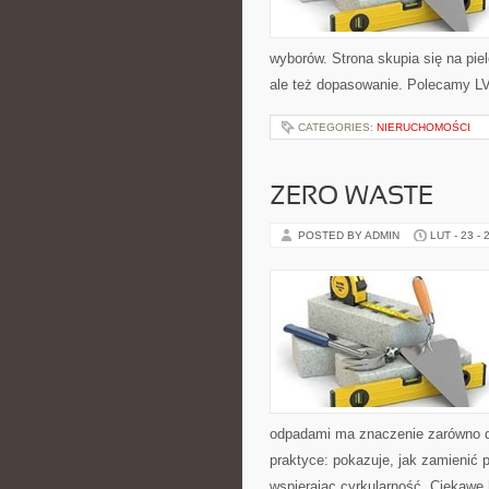
wyborów. Strona skupia się na piel
ale też dopasowanie. Polecamy L
CATEGORIES:
NIERUCHOMOŚCI
ZERO WASTE
POSTED BY ADMIN
LUT - 23 - 
odpadami ma znaczenie zarówno dla
praktyce: pokazuje, jak zamienić
wspierając cyrkularność. Ciekawe