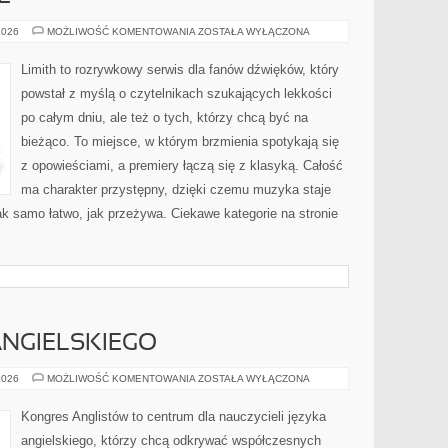
MUZYKA
2026
MOŻLIWOŚĆ KOMENTOWANIA
ZOSTAŁA WYŁĄCZONA
I
EMOCJE
Limith to rozrywkowy serwis dla fanów dźwięków, który
powstał z myślą o czytelnikach szukających lekkości
po całym dniu, ale też o tych, którzy chcą być na
bieżąco. To miejsce, w którym brzmienia spotykają się
z opowieściami, a premiery łączą się z klasyką. Całość
ma charakter przystępny, dzięki czemu muzyka staje
 tak samo łatwo, jak przeżywa. Ciekawe kategorie na stronie
NGIELSKIEGO
NAUKA
2026
MOŻLIWOŚĆ KOMENTOWANIA
ZOSTAŁA WYŁĄCZONA
JĘZYKA
ANGIELSKIEGO
Kongres Anglistów to centrum dla nauczycieli języka
angielskiego, którzy chcą odkrywać współczesnych