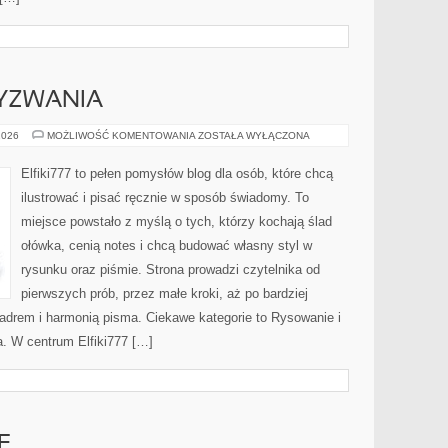
YZWANIA
ARTYSTYCZNE
2026
MOŻLIWOŚĆ KOMENTOWANIA
ZOSTAŁA WYŁĄCZONA
WYZWANIA
Elfiki777 to pełen pomysłów blog dla osób, które chcą
ilustrować i pisać ręcznie w sposób świadomy. To
miejsce powstało z myślą o tych, którzy kochają ślad
ołówka, cenią notes i chcą budować własny styl w
rysunku oraz piśmie. Strona prowadzi czytelnika od
pierwszych prób, przez małe kroki, aż po bardziej
drem i harmonią pisma. Ciekawe kategorie to Rysowanie i
. W centrum Elfiki777 […]
E