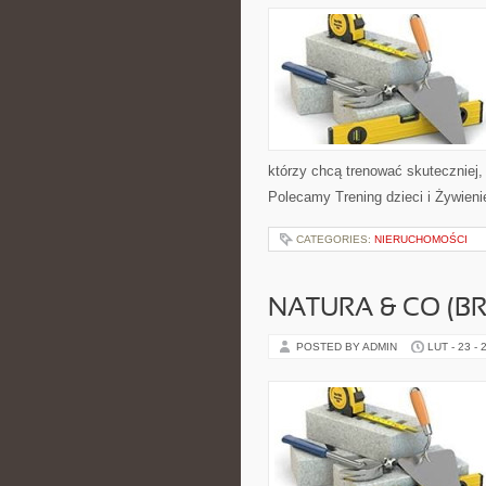
którzy chcą trenować skuteczniej, 
Polecamy Trening dzieci i Żywien
CATEGORIES:
NIERUCHOMOŚCI
NATURA & CO (BR
POSTED BY ADMIN
LUT - 23 - 