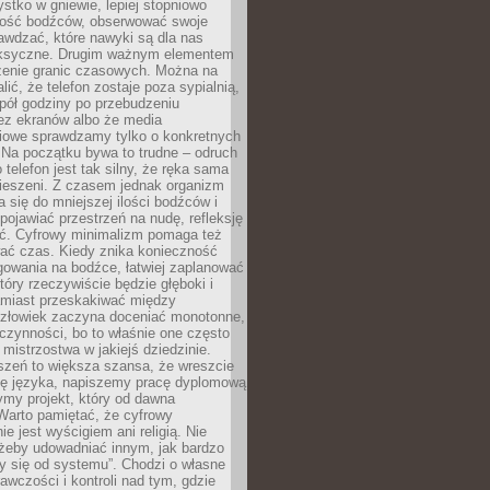
tko w gniewie, lepiej stopniowo
ilość bodźców, obserwować swoje
rawdzać, które nawyki są dla nas
ksyczne. Drugim ważnym elementem
zenie granic czasowych. Można na
lić, że telefon zostaje poza sypialnią,
pół godziny po przebudzeniu
z ekranów albo że media
iowe sprawdzamy tylko o konkretnych
 Na początku bywa to trudne – odruch
 telefon jest tak silny, że ręka sama
kieszeni. Z czasem jednak organizm
 się do mniejszej ilości bodźców i
pojawiać przestrzeń na nudę, refleksję
ść. Cyfrowy minimalizm pomaga też
wać czas. Kiedy znika konieczność
gowania na bodźce, łatwiej zaplanować
który rzeczywiście będzie głęboki i
amiast przeskakiwać między
człowiek zaczyna doceniać monotonne,
czynności, bo to właśnie one często
mistrzostwa w jakiejś dziedzinie.
szeń to większa szansa, że wreszcie
ę języka, napiszemy pracę dyplomową
my projekt, który od dawna
Warto pamiętać, że cyfrowy
ie jest wyścigiem ani religią. Nie
 żeby udowadniać innym, jak bardzo
y się od systemu”. Chodzi o własne
awczości i kontroli nad tym, gdzie